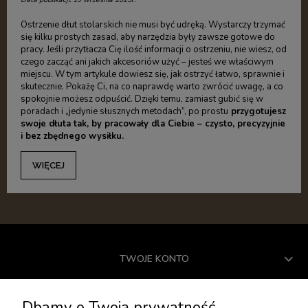
Ostrzenie dłut stolarskich nie musi być udręką. Wystarczy trzymać
się kilku prostych zasad, aby narzędzia były zawsze gotowe do
pracy. Jeśli przytłacza Cię ilość informacji o ostrzeniu, nie wiesz, od
czego zacząć ani jakich akcesoriów użyć – jesteś we właściwym
miejscu. W tym artykule dowiesz się, jak ostrzyć łatwo, sprawnie i
skutecznie. Pokażę Ci, na co naprawdę warto zwrócić uwagę, a co
spokojnie możesz odpuścić. Dzięki temu, zamiast gubić się w
poradach i „jedynie słusznych metodach”, po prostu
przygotujesz
swoje dłuta tak, by pracowały dla Ciebie – czysto, precyzyjnie
i bez zbędnego wysiłku.
WIĘCEJ
TWOJE KONTO
USŁUGI DODATKOWE
Dbamy o Twoją prywatność