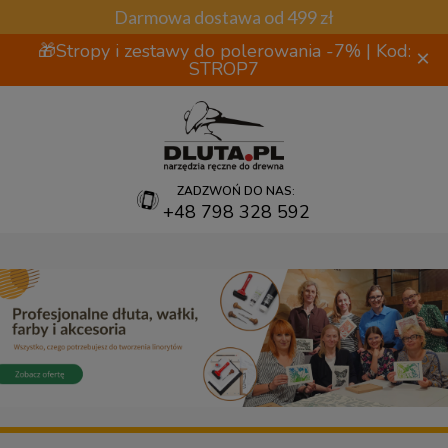
Darmowa dostawa od 499 zł
🎁Stropy i zestawy do polerowania -7% | Kod:
×
STROP7
ZADZWOŃ DO NAS:
+48 798 328 592