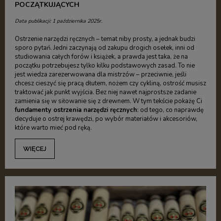
POCZĄTKUJĄCYCH
Data publikacji: 1 października 2025r.
Ostrzenie narzędzi ręcznych – temat niby prosty, a jednak budzi
sporo pytań. Jedni zaczynają od zakupu drogich osełek, inni od
studiowania całych forów i książek, a prawda jest taka, że na
początku potrzebujesz tylko kilku podstawowych zasad. To nie
jest wiedza zarezerwowana dla mistrzów – przeciwnie, jeśli
chcesz cieszyć się pracą dłutem, nożem czy cykliną, ostrość musisz
traktować jak punkt wyjścia. Bez niej nawet najprostsze zadanie
zamienia się w siłowanie się z drewnem. W tym tekście pokażę Ci
fundamenty ostrzenia narzędzi ręcznych
: od tego, co naprawdę
decyduje o ostrej krawędzi, po wybór materiałów i akcesoriów,
które warto mieć pod ręką.
WIĘCEJ