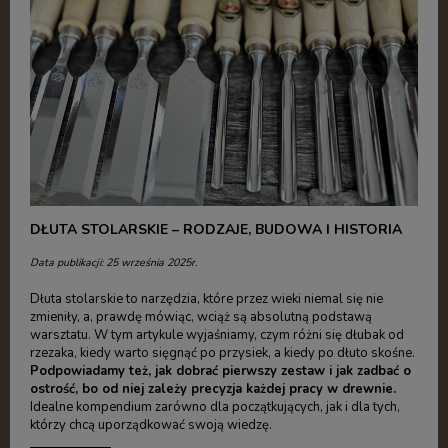
DŁUTA STOLARSKIE – RODZAJE, BUDOWA I HISTORIA
Data publikacji: 25 września 2025r.
Dłuta stolarskie to narzędzia, które przez wieki niemal się nie
zmieniły, a, prawdę mówiąc, wciąż są absolutną podstawą
warsztatu. W tym artykule wyjaśniamy, czym różni się dłubak od
rzezaka, kiedy warto sięgnąć po przysiek, a kiedy po dłuto skośne.
Podpowiadamy też, jak dobrać pierwszy zestaw i jak zadbać o
ostrość, bo od niej zależy precyzja każdej pracy w drewnie.
Idealne kompendium zarówno dla początkujących, jak i dla tych,
którzy chcą uporządkować swoją wiedzę.