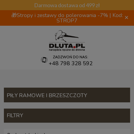
Darmowa dostawa od 499 zł
🎁Stropy i zestawy do polerowania -7% | Kod:
×
STROP7
ZADZWOŃ DO NAS:
+48 798 328 592
PIŁY RAMOWE I BRZESZCZOTY
FILTRY