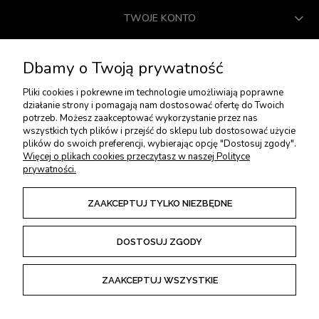
TWOJE KONTO
USŁUGI DODATKOWE
Dbamy o Twoją prywatność
Pliki cookies i pokrewne im technologie umożliwiają poprawne
PŁATNOŚCI I DOSTAWA
działanie strony i pomagają nam dostosować ofertę do Twoich
potrzeb. Możesz zaakceptować wykorzystanie przez nas
wszystkich tych plików i przejść do sklepu lub dostosować użycie
plików do swoich preferencji, wybierając opcję "Dostosuj zgody".
ZWROTY I REKLAMACJE
Więcej o plikach cookies przeczytasz w naszej Polityce
prywatności.
REGULAMINY
ZAAKCEPTUJ TYLKO NIEZBĘDNE
DOSTOSUJ ZGODY
POKAŻ PEŁNĄ WERSJĘ STRONY
ZAAKCEPTUJ WSZYSTKIE
Sklep internetowy Shoper Premium