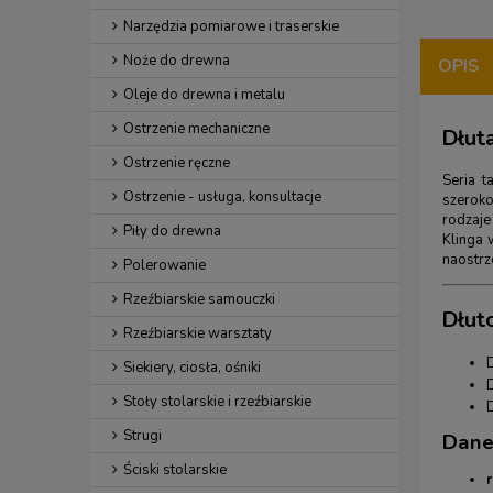
Narzędzia pomiarowe i traserskie
Noże do drewna
OPIS
Oleje do drewna i metalu
Ostrzenie mechaniczne
Dłuta
Ostrzenie ręczne
Seria t
Ostrzenie - usługa, konsultacje
szeroko
rodzaje
Piły do drewna
Klinga 
naostrz
Polerowanie
Rzeźbiarskie samouczki
Dłuto
Rzeźbiarskie warsztaty
Siekiery, ciosła, ośniki
Stoły stolarskie i rzeźbiarskie
Strugi
Dane
Ściski stolarskie
r