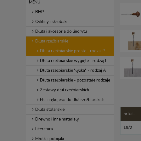
MENU
BHP
Cykliny i skrobaki
Dłuta i akcesoria do linorytu
Dłuta rzeźbiarskie
Dłuta rzeźbiarskie proste - rodzaj P
Dłuta rzeźbiarskie wygięte - rodzaj L
Dłuta rzeźbiarskie "łyżka" - rodzaj A
Dłuta rzeźbiarskie - pozostałe rodzaje
Zestawy dłut rzeźbiarskich
Etui i rękojeści do dłut rzeźbiarskich
Dłuta stolarskie
nr kat.
Drewno i inne materiały
L9/2
Literatura
Młotki i pobijaki