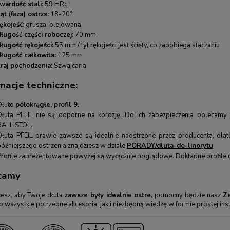
wardość stali:
59 HRc
ąt (faza) ostrza:
18-20°
ękojeść:
grusza, olejowana
długość części roboczej:
70 mm
długość rękojeści:
55 mm / tył rękojeści jest ścięty, co zapobiega staczaniu
długość całkowita:
125 mm
kraj pochodzenia:
Szwajcaria
macje techniczne:
Dłuto
półokrągłe, profil 9.
Dłuta PFEIL nie są odporne na korozję. Do ich zabezpieczenia polecamy
BALLISTOL
.
Dłuta PFEIL prawie zawsze są idealnie naostrzone przez producenta, dl
późniejszego ostrzenia znajdziesz w dziale
PORADY/dluta-do-linorytu
Profile zaprezentowane powyżej są wyłącznie poglądowe. Dokładne profile
camy
hcesz, aby Twoje dłuta
zawsze były idealnie ostre
, pomocny będzie nasz
Ze
 wszystkie potrzebne akcesoria, jak i niezbędną wiedzę w formie prostej inst