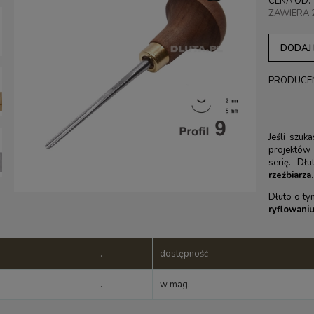
CENA OD:
ZAWIERA 
DODAJ
PRODUCE
Jeśli szuka
projektów 
serię. Dł
rzeźbiarza
Dłuto o ty
ryflowaniu
.
dostępność
.
w mag.