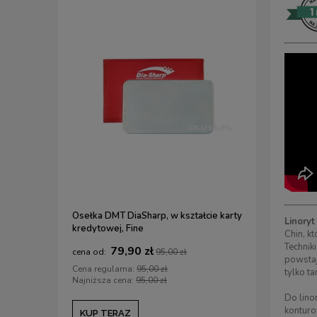
Osełka DMT DiaSharp, w kształcie karty
Zestaw 3 p
Linoryt
kredytowej, Fine
(Ryoba/Ka
Chin, k
mm
Technik
79,90 zł
5
95,00 zł
powstaj
Cena regularna:
95,00 zł
Cena regul
tylko ta
Najniższa cena:
95,00 zł
Najniższa c
Do lino
konturo
KUP TERAZ
KUP TE