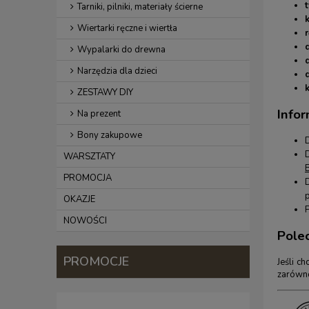
t
Tarniki, pilniki, materiały ścierne
k
Wiertarki ręczne i wiertła
r
Wypalarki do drewna
Narzędzia dla dzieci
ZESTAWY DIY
Infor
Na prezent
Bony zakupowe
WARSZTATY
PROMOCJA
OKAZJE
NOWOŚCI
Pole
PROMOCJE
Jeśli c
zarówno