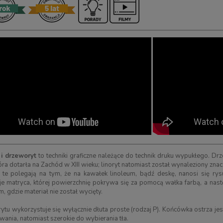
ił japońskich
Kamień japoński sztuczny SHAPTON
 i drzeworyt
to techniki graficzne należące do technik druku wypukłego. Drz
taba/Dozuki) Z-SAW, 240
HR, Hard Bond, blok, granulacja 1000
tóra dotarła na Zachód w XIII wieku; linoryt natomiast został wynaleziony znac
i te polegają na tym, że na kawałek linoleum, bądź deskę, nanosi się ry
29,00 zł
199,00 zł
560,00 zł
219,00 zł
e matryca, której powierzchnię pokrywa się za pomocą wałka farbą, a nast
arna:
560,00 zł
Cena regularna:
219,00 zł
m, gdzie materiał nie został wycięty.
ena:
560,00 zł
Najniższa cena:
219,00 zł
rytu wykorzystuje się wyłącznie dłuta proste (rodzaj P). Końcówka ostrza je
wania, natomiast szerokie do wybierania tła.
RAZ
KUP TERAZ