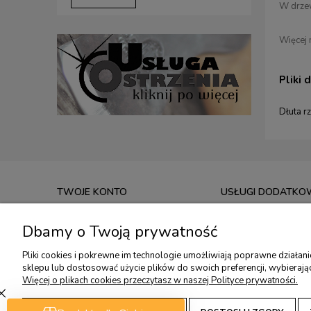
W drzew
Więcej n
Pliki 
Dłuta r
TWOJE KONTO
USŁUGI DODATKO
TWOJE ZAMÓWIENIA
USŁUGA OSTRZENIA
Dbamy o Twoją prywatność
USTAWIENIA KONTA
KONSULTACJE OSTRZ
Pliki cookies i pokrewne im technologie umożliwiają poprawne działan
PRZECHOWALNIA
KONSULTACJE OSTRZ
sklepu lub dostosować użycie plików do swoich preferencji, wybierają
WARSZTATY RZEŹBIA
Więcej o plikach cookies przeczytasz w naszej Polityce prywatności.