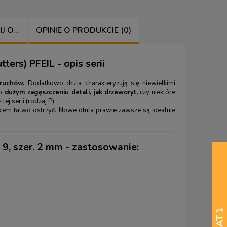
 O...
OPINIE O PRODUKCIE (0)
ters) PFEIL - opis serii
 ruchów.
Dodatkowo dłuta charakteryzują się niewielkimi
o
dużym zagęszczeniu detali, jak drzeworyt,
czy niektóre
ej serii (rodzaj P).
ałkiem łatwo ostrzyć. Nowe dłuta prawie zawsze są idealnie
l 9, szer. 2 mm - zastosowanie: