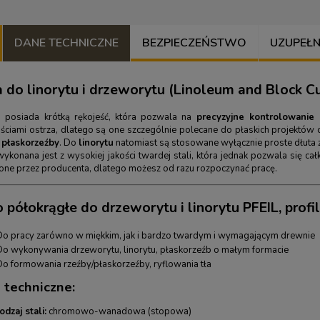
DANE TECHNICZNE
BEZPIECZEŃSTWO
UZUPEŁNIJ
 do linorytu i drzeworytu (Linoleum and Block Cut
a posiada krótką rękojeść, która pozwala na
precyzyjne kontrolowanie
ściami ostrza, dlatego są one szczególnie polecane do płaskich projektów 
płaskorzeźby
. Do
linorytu
natomiast są stosowane wyłącznie proste dłuta z t
wykonana jest z wysokiej jakości twardej stali, która jednak pozwala się c
one przez producenta, dlatego możesz od razu rozpoczynać pracę.
 półokrągłe do drzeworytu i linorytu PFEIL, profi
Do pracy zarówno w miękkim, jak i bardzo twardym i wymagającym drewnie
Do wykonywania drzeworytu, linorytu, płaskorzeźb o małym formacie
Do formowania rzeźby/płaskorzeźby, ryflowania tła
 techniczne:
odzaj stali:
chromowo-wanadowa (stopowa)