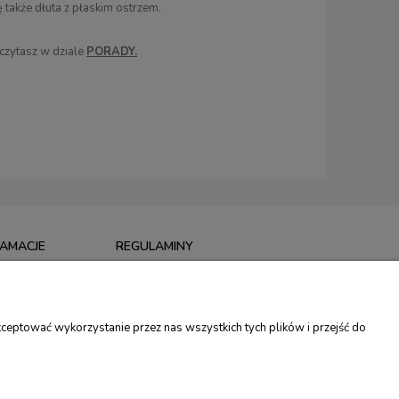
 także dłuta z płaskim ostrzem.
eczytasz w dziale
PORADY.
LAMACJE
REGULAMINY
I
REGULAMIN SKLEPU
MACJE
POLITYKA PRYWATNOŚCI
ceptować wykorzystanie przez nas wszystkich tych plików i przejść do
TU
PROGRAM LOJALNOŚCIOWY