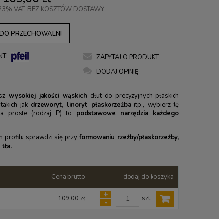
23% VAT, BEZ KOSZTÓW DOSTAWY
 DO PRZECHOWALNI
NT:
ZAPYTAJ O PRODUKT
DODAJ OPINIĘ
sz
wysokiej jakości wąskich
dłut do precyzyjnych płaskich
takich jak
drzeworyt, linoryt,
płaskorzeźba
itp., wybierz tę
uta proste (rodzaj P) to
podstawowe narzędzia każdego
.
m profilu sprawdzi się przy
formowaniu rzeźby/płaskorzeźby,
 tła.
Cena brutto
dodaj do koszyka
+
szt.
109,00 zł
-