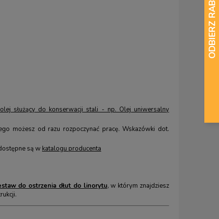
olej służący do konserwacji stali - np. Olej uniwersalny
atego możesz od razu rozpoczynać pracę. Wskazówki dot.
 dostępne są w
katalogu producenta
staw do ostrzenia dłut do linorytu
, w którym znajdziesz
rukcji.