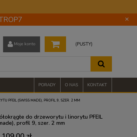
 STROP7
×
(PUSTY)
Moje konto
PORADY
O NAS
KONTAKT
 PFEIL (SWISS MADE), PROFIL 9, SZER. 2 MM
ółokrągłe do drzeworytu i linorytu PFEIL
ade), profil 9, szer. 2 mm
109,00 zł