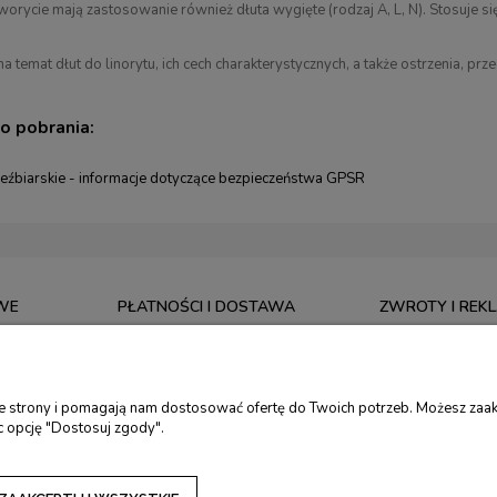
orycie mają zastosowanie również dłuta wygięte (rodzaj A, L, N). Stosuje się
a temat dłut do linorytu, ich cech charakterystycznych, a także ostrzenia, prz
do pobrania:
zeźbiarskie - informacje dotyczące bezpieczeństwa GPSR
WE
PŁATNOŚCI I DOSTAWA
ZWROTY I REK
CZAS REALIZACJI ZAMÓWIENIA
5 LAT GWARANCJ
. RĘCZNE
KOSZTY I SPOSOBY DOSTAWY
ZWROTY I REKLA
ie strony i pomagają nam dostosować ofertę do Twoich potrzeb. Możesz zaak
. TORMEK
FORMY PŁATNOŚCI
DOKONAJ ZWRO
c opcję "Dostosuj zgody".
RSKIE
ZAKUPY NA RATY
KALKULATOR RAT
DOTACJE NA ZAKUP NARZĘDZI