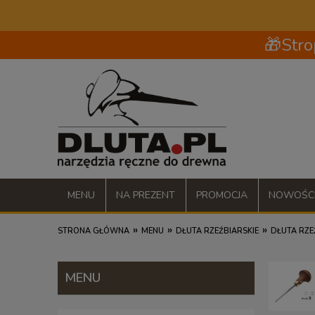
🎁Stro
MENU
NA PREZENT
PROMOCJA
NOWOŚC
»
»
»
STRONA GŁÓWNA
MENU
DŁUTA RZEŹBIARSKIE
DŁUTA RZE
MENU