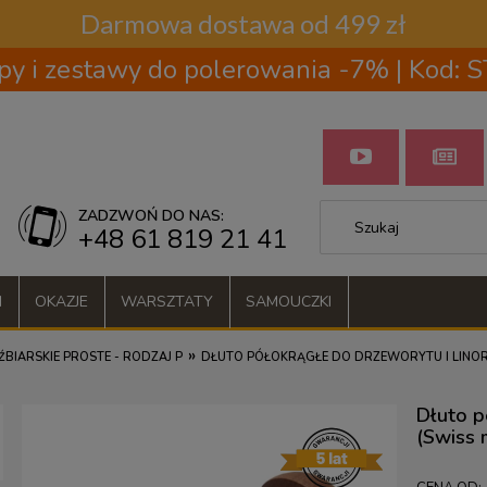
Darmowa dostawa od 499 zł
py i zestawy do polerowania -7% | Kod:
ZADZWOŃ DO NAS:
+48 61 819 21 41
I
OKAZJE
WARSZTATY
SAMOUCZKI
»
ŹBIARSKIE PROSTE - RODZAJ P
DŁUTO PÓŁOKRĄGŁE DO DRZEWORYTU I LINORYTU
Dłuto p
(Swiss m