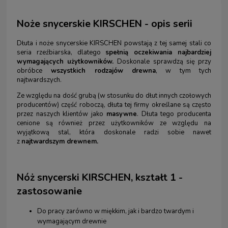
Noże snycerskie KIRSCHEN - opis serii
Dłuta i noże snycerskie KIRSCHEN powstają z tej samej stali co
seria rzeźbiarska, dlatego
spełnią oczekiwania najbardziej
wymagających użytkowników.
Doskonale sprawdzą się przy
obróbce
wszystkich rodzajów drewna
, w tym tych
najtwardszych.
Ze względu na dość grubą (w stosunku do dłut innych czołowych
producentów) część roboczą, dłuta tej firmy określane są często
przez naszych klientów jako
masywne
. Dłuta tego producenta
cenione są również przez użytkowników ze względu na
wyjątkową stal, która doskonale radzi sobie nawet
z
najtwardszym drewnem.
Nóż snycerski KIRSCHEN, kształt 1 -
zastosowanie
Do pracy zarówno w miękkim, jak i bardzo twardym i
wymagającym drewnie