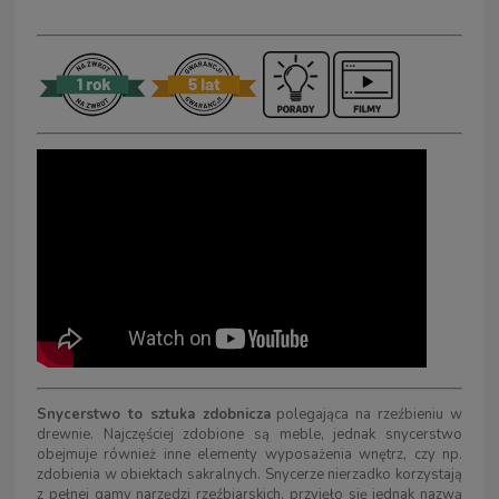
Snycerstwo to sztuka zdobnicza
polegająca na rzeźbieniu w
drewnie. Najczęściej zdobione są meble, jednak snycerstwo
obejmuje również inne elementy wyposażenia wnętrz, czy np.
zdobienia w obiektach sakralnych. Snycerze nierzadko korzystają
z pełnej gamy narzędzi rzeźbiarskich, przyjęło się jednak nazwą