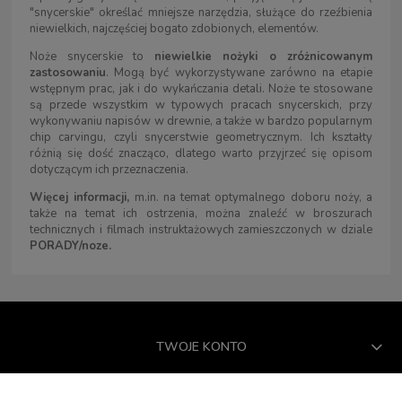
"snycerskie" określać mniejsze narzędzia, służące do rzeźbienia
niewielkich, najczęściej bogato zdobionych, elementów.
Noże snycerskie to
niewielkie nożyki o zróżnicowanym
zastosowaniu
. Mogą być wykorzystywane zarówno na etapie
wstępnym prac, jak i do wykańczania detali. Noże te stosowane
są przede wszystkim w typowych pracach snycerskich, przy
wykonywaniu napisów w drewnie, a także w bardzo popularnym
chip carvingu, czyli snycerstwie geometrycznym. Ich kształty
różnią się dość znacząco, dlatego warto przyjrzeć się opisom
dotyczącym ich przeznaczenia.
Więcej informacji,
m.in. na temat optymalnego doboru noży, a
także na temat ich ostrzenia, można znaleźć w broszurach
technicznych i filmach instruktażowych zamieszczonych w dziale
PORADY/noze.
TWOJE KONTO