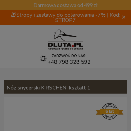
Darmowa dostawa od 499 zł
🎁Stropy i zestawy do polerowania -7% | Kod:
×
STROP7
ZADZWOŃ DO NAS:
+48 798 328 592
Nóż snycerski KIRSCHEN, kształt 1