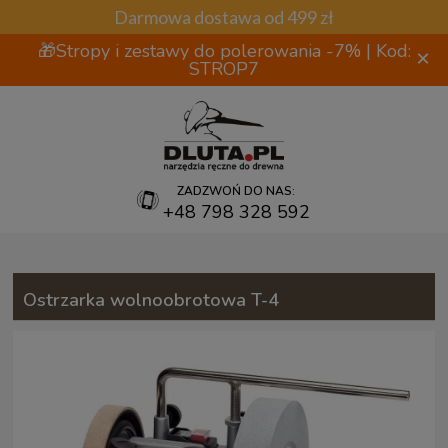
Darmowa dostawa od 499 zł
🎁Stropy i zestawy do polerowania -7% | Kod:
×
STROP7
ZADZWOŃ DO NAS:
+48 798 328 592
Ostrzarka wolnoobrotowa T-4