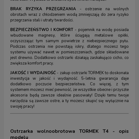
BRAK RYZYKA PRZEGRZANIA
- ostrzenie na wolnych
obrotach wraz z chłodzeniem wodą zmniejszają do zera ryzyko
przegrzania stali i utraty twardości.
BEZPIECZEŃSTWO I KOMFORT
- pojemnik na wodę posiada
wbudowane magnesy, które ściągają metalowe opiłki,
oczyszczając tym samym powietrze z niebezpiecznego pyłu.
Podczas ostrzenia nie powstają iskry, dlatego możesz tego
systemu używać nawet w pomieszczeniach, gdzie składowane
jest drewno. Dodatkowo ostrzarki działają zaskakująco cicho, co
zwiększa komfort pracy.
JAKOŚĆ I WYDAJNOŚĆ
- zakup ostrzarki TORMEK to doskonała
inwestycja w jakość i wydajność. 5-letnia gwarancja daje
dodatkowo poczucie bezpieczeństwa. Co więcej, z tym
systemem możesz mieć pewność, że wszystkie obecne i przyszłe
akcesoria będą zawsze idealnie pasowały! Dzięki temu twoje
narzędzia są zawsze ostre, a ty możesz skupić się wyłącznie na
swojej pracy!
Ostrzarka wolnoobrotowa TORMEK T4 - opis
modelu