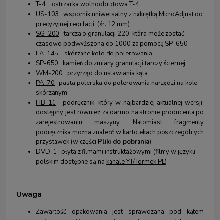
T-4 ostrzarka wolnoobrotowa T-4
US-103 wspornik uniwersalny z nakrętką MicroAdjust do
precyzyjnej regulacji, (śr. 12 mm)
SG-200
tarcza o granulacji 220, która może zostać
czasowo podwyższona do 1000 za pomocą SP-650
LA-145
skórzane koło do polerowania
SP-650
kamień do zmiany granulacji tarczy ściernej
WM-200
przyrząd do ustawiania kąta
PA-70
pasta polerska do polerowania narzędzi na kole
skórzanym
HB-10
podręcznik, który w najbardziej aktualnej wersji,
dostępny jest również za darmo na
stronie producenta po
zarejestrowaniu maszyny
.
Natomiast fragmenty
podręcznika można znaleźć w kartotekach poszczególnych
przystawek (w części
Pliki do pobrania
)
DVD-1 płyta z filmami instruktażowymi (filmy w języku
polskim dostępne są na
kanale YT/Tormek PL
)
Uwaga
Zawartość opakowania jest sprawdzana pod kątem