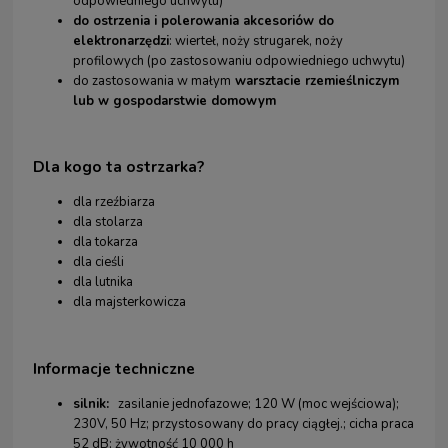
odpowiedniego uchwytu)
do ostrzenia i polerowania akcesoriów do
elektronarzędzi
: wierteł, noży strugarek, noży
profilowych (po zastosowaniu odpowiedniego uchwytu)
do zastosowania w małym
warsztacie rzemieślniczym
lub w gospodarstwie domowym
Dla kogo ta ostrzarka?
dla rzeźbiarza
dla stolarza
dla tokarza
dla cieśli
dla lutnika
dla majsterkowicza
Informacje techniczne
silnik:
zasilanie jednofazowe; 120 W (moc wejściowa);
230V, 50 Hz; przystosowany do pracy ciągłej.; cicha praca
52 dB; żywotność 10 000 h