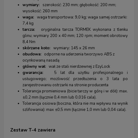
wymiary:
szerokość: 230 mm; głębokość: 200 mm;
wysokość: 260 mm
waga:
waga transportowa: 9,0 kg; waga samej ostrzarki:
7,4 kg
tarcza:
oryginalna tarcza TORMEK wykonana z tlenku
glinu; wymiary 200 x 40 mm; 120 rpm; moment obrotowy
8,4 Nm
skórzane koło:
wymiary: 145 x 26 mm
obudowa:
odporne na uderzenia tworzywo ABS z
ocynkowaną nasadą
główny wał:
wał ze stali nierdzewnej z EzyLock
gwarancja:
5 lat dla użytku profesjonalnego i
usługowego; możliwość przedłużenia o 3 lata po
zarejestrowaniu ostrzarki na stronie producenta
Tolerancja promieniowa (bicie tarczy w górę i w dół): max.
±0,2 mm (łącznie 0,4 mm lub 0,016 cala).
Tolerancja osiowa (boczna, która nie ma wpływu na wynik
szlifowania): max ±0,5 mm (łącznie 1,0 mm lub 0,04 cala).
Zestaw T-4 zawiera