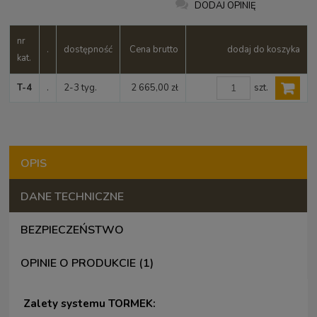
DODAJ OPINIĘ
nr
.
dostępność
Cena brutto
dodaj do koszyka
kat.
szt.
T-4
.
2-3 tyg.
2 665,00 zł
OPIS
DANE TECHNICZNE
BEZPIECZEŃSTWO
OPINIE O PRODUKCIE (1)
Zalety systemu TORMEK: