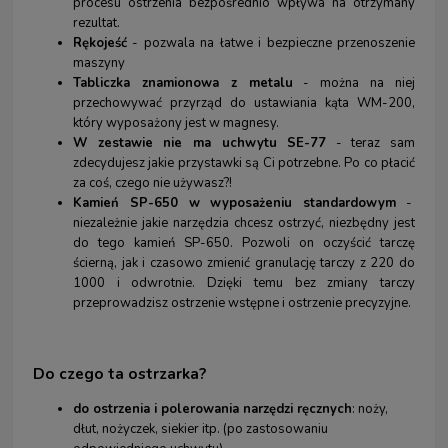
procesu ostrzenia bezpośrednio wpływa na otrzymany
rezultat.
Rękojeść
- pozwala na łatwe i bezpieczne przenoszenie
maszyny
Tabliczka znamionowa z metalu
- można na niej
przechowywać przyrząd do ustawiania kąta WM-200,
który wyposażony jest w magnesy.
W zestawie nie ma uchwytu SE-77
- teraz sam
zdecydujesz jakie przystawki są Ci potrzebne. Po co płacić
za coś, czego nie używasz?!
Kamień SP-650 w wyposażeniu standardowym
-
niezależnie jakie narzędzia chcesz ostrzyć, niezbędny jest
do tego kamień SP-650. Pozwoli on oczyścić tarczę
ścierną, jak i czasowo zmienić granulację tarczy z 220 do
1000 i odwrotnie. Dzięki temu bez zmiany tarczy
przeprowadzisz ostrzenie wstępne i ostrzenie precyzyjne.
Do czego ta ostrzarka?
do ostrzenia i polerowania narzędzi ręcznych
: noży,
dłut, nożyczek, siekier itp. (po zastosowaniu