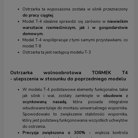
Ostrzarka ta wyposażona została w silnik przeznaczony
do pracy ciągłej
.
Model T-4 idealnie sprawdzi się zarówno w
niewielkim
warsztacie rzemieślniczym, jak i w gospodarstwie
domowym.
Model T-4 współpracuje z tymi samymi przystawkami, co
model T-8
Ostrzarka ta jest następcą modelu T-3
Ostrzarka wolnoobrotowa TORMEK T4
- ulepszenia w stosunku do poprzedniego modelu
W modelu T-4 podstawowe elementy funkcjonalne, takie
jak silnik i wał, zostały zamknięte w
obudowie z
ocynkowaną nasadą
, która posiada integralnie
wbudowane tuleje do montażu uniwersalnego wspornika.
Spowodowało to zwiększenie stabilności wspornika,
który jest podstawą funkcjonowania wszystkich uchwytów
do ostrzenia.
Precyzja zwiększona o 300% -
większa kontrola