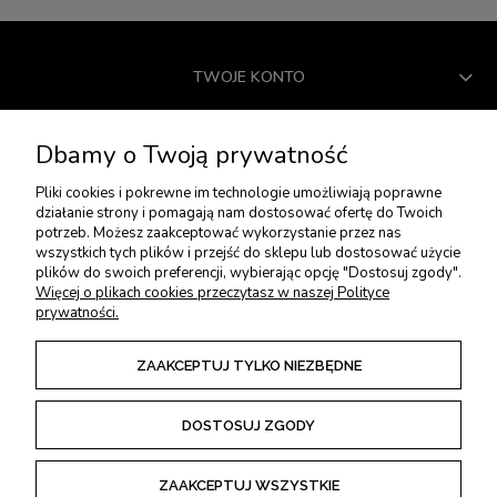
TWOJE KONTO
USŁUGI DODATKOWE
Dbamy o Twoją prywatność
Pliki cookies i pokrewne im technologie umożliwiają poprawne
działanie strony i pomagają nam dostosować ofertę do Twoich
PŁATNOŚCI I DOSTAWA
potrzeb. Możesz zaakceptować wykorzystanie przez nas
wszystkich tych plików i przejść do sklepu lub dostosować użycie
plików do swoich preferencji, wybierając opcję "Dostosuj zgody".
ZWROTY I REKLAMACJE
Więcej o plikach cookies przeczytasz w naszej Polityce
prywatności.
REGULAMINY
ZAAKCEPTUJ TYLKO NIEZBĘDNE
DOSTOSUJ ZGODY
POKAŻ PEŁNĄ WERSJĘ STRONY
ZAAKCEPTUJ WSZYSTKIE