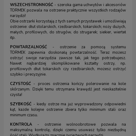
WSZECHSTRONNOŚĆ
- szeroka gama uchwytów i akcesoriów
TORMEK pozwala na ostrzenie praktycznie wszystkich rodzajów
narzędzi!
Obie ostrzarki korzystają z tych samych przystawek i umożliwiają
ostrzenie: dłut stolarskich, rzeźbiarskich, tokarskich; noży dużych,
małych, profilowych, do strugów, do strugarek; siekier, wierteł
itp.
POWTARZALNOŚĆ
- ostrzenie za pomocą systemu
TORMEK zapewnia doskonałą powtarzalność. Teraz możesz
ostrzyć swoje narzędzia zawsze tak, jak tego potrzebujesz.
Nawet najbardziej skomplikowane kształty ostrzy, np.
profilowych dłut tokarskich czy rzeźbiarskich, możesz ostrzyć
szybko i precyzyjnie.
CZYSTOŚĆ
- proces ostrzenia kończy polerowanie na kole
skórzanym. Dzięki temu otrzymana krawędź jest nieskazitelnie
czysta!
SZYBKOŚĆ
- kiedy ostrze ma już wyprowadzony odpowiedni
kąt, każde kolejne ostrzenie zbiera tylko minimum stali oraz
minimum czasu.
KONTROLA
- ostrzenie wolnoobrotowe pozwala na
maksymalną kontrolę, dzięki czemu usuwasz tylko niezbędną
ilość stali. Wydłuża to znacznie życie twoich narzędzi.