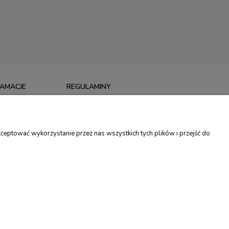
LAMACJE
REGULAMINY
I
REGULAMIN SKLEPU
MACJE
POLITYKA PRYWATNOŚCI
ceptować wykorzystanie przez nas wszystkich tych plików i przejść do
TU
PROGRAM LOJALNOŚCIOWY