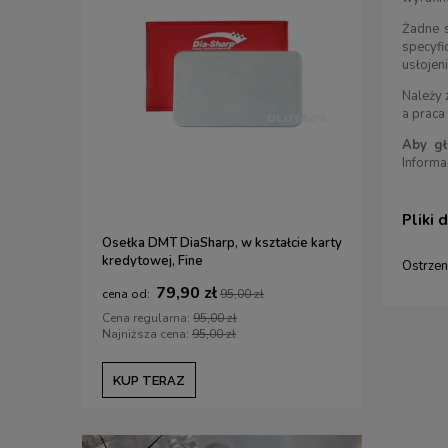
Żadne s
specyfi
usłojen
Należy
a praca
Aby gł
Informa
Pliki 
Osełka DMT DiaSharp, w kształcie karty
Zestaw do
kredytowej, Fine
Ostrzen
79,90 zł
6
95,00 zł
Cena regularna:
95,00 zł
Cena regul
Najniższa cena:
95,00 zł
Najniższa c
KUP TERAZ
KUP TE