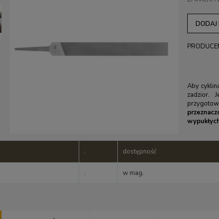
DODAJ
PRODUCE
Aby cyklin
zadzior. 
przygotowa
przeznac
wypukłych
.
dostępność
.
w mag.