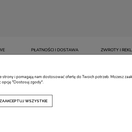
WE
PŁATNOŚCI I DOSTAWA
ZWROTY I REK
CZAS REALIZACJI ZAMÓWIENIA
5 LAT GWARANCJ
. RĘCZNE
KOSZTY I SPOSOBY DOSTAWY
ZWROTY I REKLA
ie strony i pomagają nam dostosować ofertę do Twoich potrzeb. Możesz zaak
. TORMEK
FORMY PŁATNOŚCI
DOKONAJ ZWRO
c opcję "Dostosuj zgody".
RSKIE
ZAKUPY NA RATY
KALKULATOR RAT
DOTACJE NA ZAKUP NARZĘDZI
ZAAKCEPTUJ WSZYSTKIE
Sklep internetowy Shoper Premium