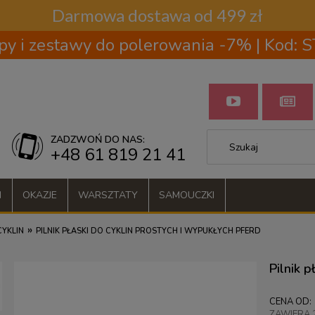
Darmowa dostawa od 499 zł
py i zestawy do polerowania -7% | Kod:
ZADZWOŃ DO NAS:
+48 61 819 21 41
I
OKAZJE
WARSZTATY
SAMOUCZKI
»
CYKLIN
PILNIK PŁASKI DO CYKLIN PROSTYCH I WYPUKŁYCH PFERD
Pilnik 
CENA OD:
ZAWIERA 