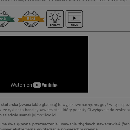
 stolarska
(zwana także gładzicą) to wyjątkowe narzędzie, gdyż w tej niepo
, że cyklina to banalny kawałek stali, który posłuży Ci wyłącznie do zeskrob
to zaledwie ułamek jej możliwości.
a ma dwa główne przeznaczenia: usuwanie zbędnych nawarstwień (
farb
nowane:
ekstremalne wygładzanie powierzchni drewna.