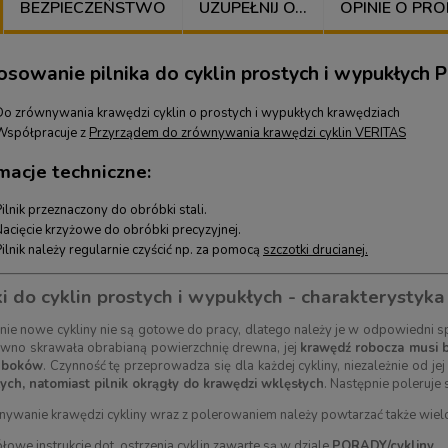
BEZPIECZEŃSTWO
UZUPEŁNIJ O...
OPINIE O PRO
osowanie pilnika do cyklin prostych i wypukłych 
Do zrównywania krawędzi cyklin o prostych i wypukłych krawędziach
Współpracuje z
Przyrządem do zrównywania krawędzi cyklin VERITAS
macje techniczne
:
ilnik przeznaczony do obróbki stali.
Nacięcie krzyżowe do obróbki precyzyjnej.
ilnik należy regularnie czyścić np. za pomocą
szczotki drucianej.
ki do cyklin prostych i wypukłych - charakterystyka
nie nowe cykliny nie są gotowe do pracy, dlatego należy je w odpowiedni
ówno skrawała obrabianą powierzchnię drewna, jej
krawędź robocza musi b
 boków
. Czynność tę przeprowadza się dla każdej cykliny, niezależnie od jej
ch, natomiast pilnik okrągły do krawędzi wklęsłych
. Następnie poleruje 
wanie krawędzi cykliny wraz z polerowaniem należy powtarzać także wielo
łowe instrukcje dot. ostrzenia cyklin zawarte są w dziale
PORADY/cykliny.