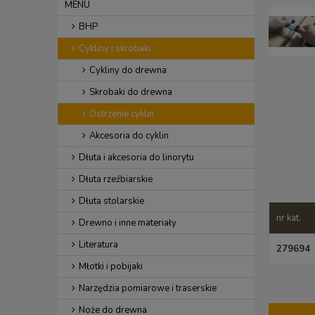
MENU
BHP
Cykliny i skrobaki
Cykliny do drewna
Skrobaki do drewna
Ostrzenie cyklin
Akcesoria do cyklin
Dłuta i akcesoria do linorytu
Dłuta rzeźbiarskie
Dłuta stolarskie
nr kat.
Drewno i inne materiały
Literatura
279694
Młotki i pobijaki
Narzędzia pomiarowe i traserskie
Noże do drewna