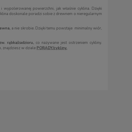
 i wypolerowanej powierzchni, jak właśnie cyklina. Dzięki
yklina doskonale poradzi sobie z drewnem o nieregularnym
rewna,
a nie skrobie. Dzięki temu powstaje minimalny wiór,
w. rąbka/zadzioru,
co nazywane jest ostrzeniem cykliny.
, znajdziesz
w dziale
PORADY/cykliny.
Dłuto półokrągłe do drzeworytu i
Dłuto stolarskie k
linorytu PFEIL (Swiss made), profil 11,
Premium
szer. 0,5 mm
105,00 zł
139,00 z
113,00 zł
Cena regularna:
113,00 zł
Cena regularna:
152,0
Najniższa cena:
113,00 zł
Najniższa cena:
152,0
KUP TERAZ
KUP TERAZ