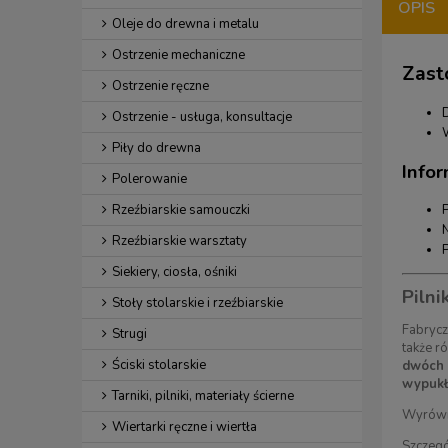
OPIS
Oleje do drewna i metalu
Ostrzenie mechaniczne
Zast
Ostrzenie ręczne
Ostrzenie - usługa, konsultacje
Piły do drewna
Infor
Polerowanie
P
Rzeźbiarskie samouczki
Rzeźbiarskie warsztaty
P
Siekiery, ciosła, ośniki
Pilni
Stoły stolarskie i rzeźbiarskie
Fabrycz
Strugi
także r
Ściski stolarskie
dwóch
wypukły
Tarniki, pilniki, materiały ścierne
Wyrówny
Wiertarki ręczne i wiertła
Szczegó