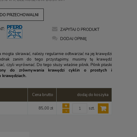
 DO PRZECHOWALNI
NT:
ZAPYTAJ O PRODUKT
DODAJ OPINIĘ
a mogła skrawać, należy regularnie odtwarzać na jej krawędzi
Jednak zanim do tego przystąpimy, musimy tę krawędź
ć, czyli wyrównać. Do tego służy właśnie pilnik. Pilnik płaski
zony do zrównywania krawędzi cyklin o prostych i
 krawędziach.
Cena brutto
dodaj do koszyka
+
szt.
85,00 zł
-