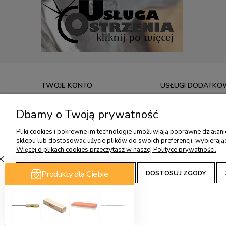
TWOJE KONTO
USŁUGI DODATKO
TWOJE ZAMÓWIENIA
USŁUGA OSTRZENIA
Dbamy o Twoją prywatność
USTAWIENIA KONTA
KONSULTACJE OSTRZ
Pliki cookies i pokrewne im technologie umożliwiają poprawne działan
PRZECHOWALNIA
KONSULTACJE OSTRZ
sklepu lub dostosować użycie plików do swoich preferencji, wybierają
WARSZTATY RZEŹBIA
Więcej o plikach cookies przeczytasz w naszej Polityce prywatności.
ZAAKCEPTUJ TYLKO NIEZBĘDNE
DOSTOSUJ ZGODY