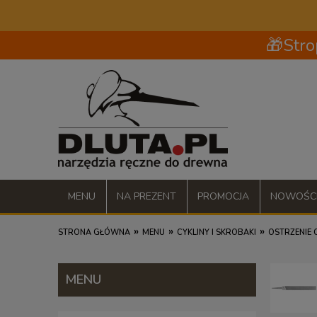
🎁Stro
MENU
NA PREZENT
PROMOCJA
NOWOŚC
»
»
»
STRONA GŁÓWNA
MENU
CYKLINY I SKROBAKI
OSTRZENIE 
MENU