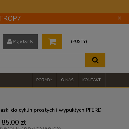
 STROP7
×
(PUSTY)
Moje konto
PORADY
O NAS
KONTAKT
płaski do cyklin prostych i wypukłych PFERD
85,00 zł
23% VAT, BEZ KOSZTÓW DOSTAWY