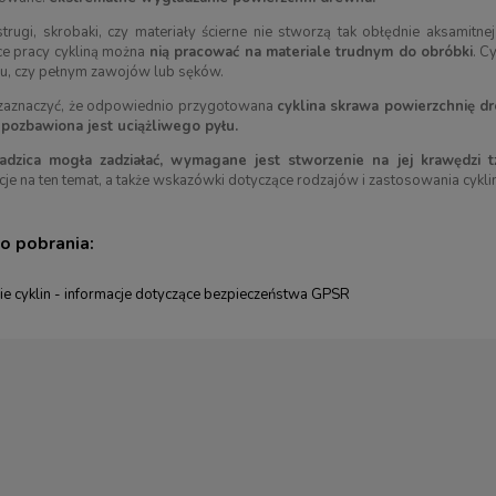
trugi, skrobaki, czy materiały ścierne nie stworzą tak obłędnie aksamitnej
ce pracy cykliną można
nią pracować na materiale trudnym do obróbki
. C
iu, czy pełnym zawojów lub sęków.
 zaznaczyć, że odpowiednio przygotowana
cyklina skrawa powierzchnię d
pozbawiona jest uciążliwego pyłu.
adzica mogła zadziałać, wymagane jest stworzenie na jej krawędzi tz
cje na ten temat, a także wskazówki dotyczące rodzajów i zastosowania cyklin
do pobrania:
 ostrzenia Deluxe VERITAS
Drewno orzechowe - formatka na
kuksę - ŚREDNIA (150 x 85 x 50 mm) -
ie cyklin - informacje dotyczące bezpieczeństwa GPSR
BEAVER CRAFT
99,00 zł
81,00 zł
760,00 zł
87,00 zł
arna:
760,00 zł
Cena regularna:
87,00 zł
ena:
760,00 zł
Najniższa cena:
87,00 zł
RAZ
KUP TERAZ