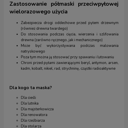
Zastosowanie półmaski przeciwpyłowej
wielorazowego użycia
Zabezpiecza drogi oddechowe przed pyłem drzewnym
(również drewna twardego)
Do stosowania podczas cięcia, wiercenia i szlifowania
drewna (zarówno ręcznego, jak i mechanicznego)
Może być wykorzystywana podczas malowania
natryskowego
Poza tym można ją stosować przy spawaniu i lutowaniu
Chroni przed pyłami zawierającymi beryl, antymon, arsen,
kadm, kobalt, nikiel, rad, strychninę, cząstki radioaktywne
Dla kogo
ta maska?
Dla cieśli
Dla lutnika
Dla majsterkowicza
Dla renowatora
Dla rzeźbiarza
Dla stolarza