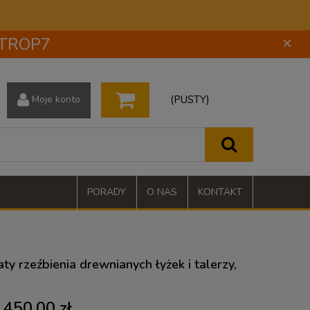
 STROP7
×
(PUSTY)
Moje konto
PORADY
O NAS
KONTAKT
ty rzeźbienia drewnianych łyżek i talerzy,
450,00 zł