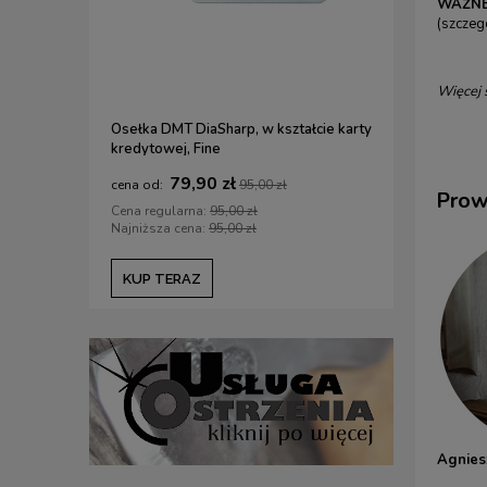
WAŻNE
(szczeg
Więcej 
Osełka DMT DiaSharp, w kształcie karty
Zestaw 3 p
kredytowej, Fine
(Ryoba/Ka
mm
79,90 zł
5
95,00 zł
Prow
Cena regularna:
95,00 zł
Cena regul
Najniższa cena:
95,00 zł
Najniższa c
KUP TERAZ
KUP TE
Agnies