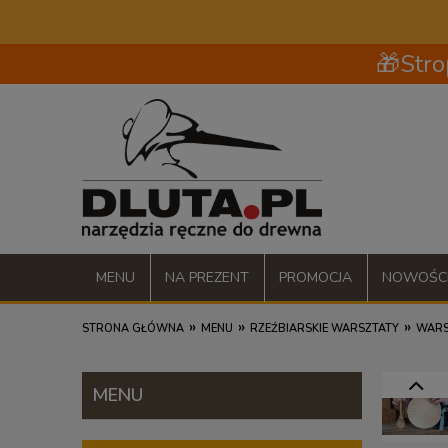
🎁Stro
MENU
NA PREZENT
PROMOCJA
NOWOŚC
»
»
»
STRONA GŁÓWNA
MENU
RZEŹBIARSKIE WARSZTATY
WARS
MENU