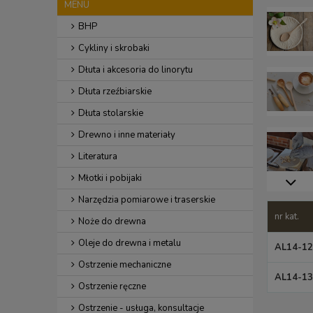
MENU
BHP
Cykliny i skrobaki
Dłuta i akcesoria do linorytu
Dłuta rzeźbiarskie
Dłuta stolarskie
Drewno i inne materiały
Literatura
Młotki i pobijaki
Narzędzia pomiarowe i traserskie
nr kat.
Noże do drewna
Oleje do drewna i metalu
AL14-12
Ostrzenie mechaniczne
AL14-13
Ostrzenie ręczne
Ostrzenie - usługa, konsultacje