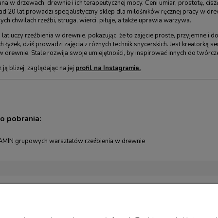
na w drzewach, drewnie i ich terapeutycznej mocy. Ceni umiar, prostotę, ciszę
d 20 lat prowadzi specjalistyczny sklep dla miłośników ręcznej pracy w dr
ch chwilach rzeźbi, struga, wierci, piłuje, a także uprawia warzywa.
u lat uczy rzeźbienia w drewnie, pokazując, że to zajęcie proste, przyjemne 
 łyżek, dziś prowadzi zajęcia z różnych technik snycerskich. Jest kreatorką se
w drewnie. Stale rozwija swoje umiejętności, by inspirować innych do twórcz
ją bliżej, zaglądając na jej
profil na Instagramie.
do pobrania:
MIN grupowych warsztatów rzeźbienia w drewnie
WE
PŁATNOŚCI I DOSTAWA
ZWROTY I REK