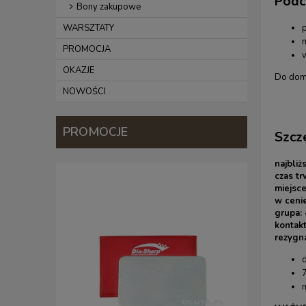
Podc
Bony zakupowe
WARSZTATY
PROMOCJA
OKAZJE
Do domu
NOWOŚCI
PROMOCJE
Szcz
najbliż
czas t
miejsce
w cenie
grupa:
kontak
rezygna
d
m