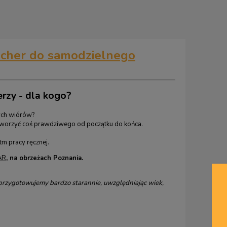
cher do samodzielnego
erzy - dla kogo?
żych wiórów?
stworzyć coś prawdziwego od początku do końca.
m pracy ręcznej.
AR
,
na obrzeżach Poznania.
przygotowujemy bardzo starannie, uwzględniając wiek,