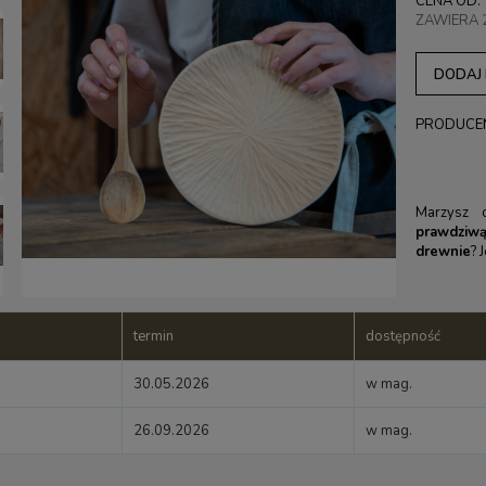
CENA OD:
ZAWIERA 
DODAJ
PRODUCE
Marzysz
prawdziwą
drewnie
? 
termin
dostępność
30.05.2026
w mag.
26.09.2026
w mag.