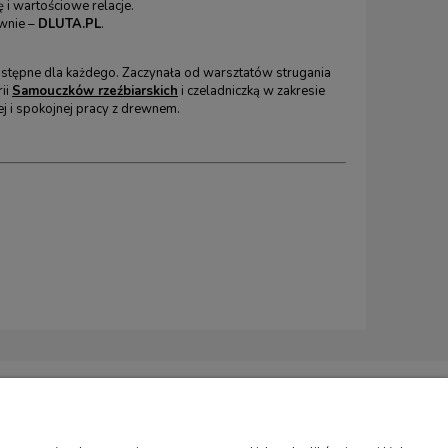
 i wartościowe relacje.
ewnie –
DLUTA.PL
.
i dostępne dla każdego. Zaczynała od warsztatów strugania
rii
Samouczków rzeźbiarskich
i czeladniczką w zakresie
ej i spokojnej pracy z drewnem.
LAMACJE
REGULAMINY