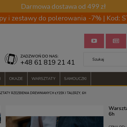
Darmowa dostawa od 499 zł
py i zestawy do polerowania -7% | Kod:
ZADZWOŃ DO NAS:
+48 61 819 21 41
I
OKAZJE
WARSZTATY
SAMOUCZKI
ZTATY RZEŹBIENIA DREWNIANYCH ŁYŻEK I TALERZY, 6H
Warszta
6h