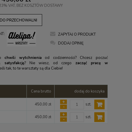
23% VAT, BEZ KOSZTÓW DOSTAWY
 DO PRZECHOWALNI
NT:
ZAPYTAJ O PRODUKT
DODAJ OPINIĘ
 o
chwili wytchnienia
od codzienności? Chcesz poczuć
 satysfakcję
? Nie wiesz, od czego
zacząć pracę w
Jeśli tak, to te warsztaty są dla Ciebie!
Cena brutto
dodaj do koszyka
+
szt.
450,00 zł
-
+
szt.
450,00 zł
-