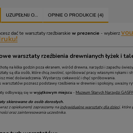
UZUPEŁNIJ O...
OPINIE O PRODUKCIE (4)
vou
chcesz dać te warsztaty rzeźbiarskie
w prezencie
- wybierz
ruku!
owe warsztaty rzeźbienia drewnianych łyżek i tal
hotę na kilka godzin poza ekranem, wśród drewna, narzędzi i zapachu świe
ztaty są dla osób, które chcą zwolnić, spróbować pracy własnymi rękami i 
isz mieć doświadczenia. Wystarczy ciekawość i chęć spróbowania.
 warsztatów poznasz podstawy rzeźbienia w drewnie i spokojny, uważny ryt
aty odbywają się w
wyjątkowym miejscu
-
Muzeum Starych Narzędzi GASP
aty skierowane do osób dorosłych.
wraz z opiekunem)
zapraszamy na
indywidualne warsztaty dla dzieci,
które 
ności oraz zainteresowania uczestnika.