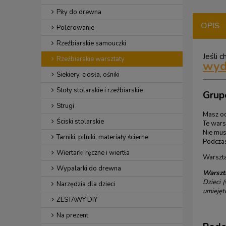
Piły do drewna
OPIS
Polerowanie
Rzeźbiarskie samouczki
Jeśli 
Rzeźbiarskie warsztaty
wyd
Siekiery, ciosła, ośniki
Stoły stolarskie i rzeźbiarskie
Grup
Strugi
Masz oc
Ściski stolarskie
Te wars
Nie mus
Tarniki, pilniki, materiały ścierne
Podczas
Wiertarki ręczne i wiertła
Warszt
Wypalarki do drewna
Warszt
Dzieci
(
Narzędzia dla dzieci
umiejęt
ZESTAWY DIY
Na prezent