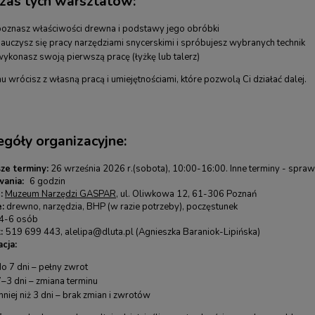
zas tych warsztatów:
poznasz właściwości drewna i podstawy jego obróbki
nauczysz się pracy narzędziami snycerskimi i spróbujesz wybranych technik
wykonasz swoją pierwszą pracę (łyżkę lub talerz)
 wrócisz z własną pracą i umiejętnościami, które pozwolą Ci działać dalej.
egóły organizacyjne:
sze terminy:
26 września 2026 r.(sobota), 10:00-16:00. Inne terminy - spra
rwania:
6 godzin
:
Muzeum Narzędzi GASPAR
, ul. Oliwkowa 12, 61-306 Poznań
:
drewno, narzędzia, BHP (w razie potrzeby), poczęstunek
4-6 osób
t:
519 699 443, alelipa@dluta.pl (Agnieszka Baraniok-Lipińska)
cja:
o 7 dni – pełny zwrot
7–3 dni – zmiana terminu
niej niż 3 dni – brak zmian i zwrotów