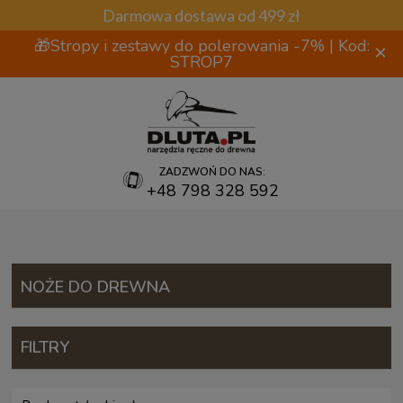
Darmowa dostawa od 499 zł
🎁Stropy i zestawy do polerowania -7% | Kod:
×
STROP7
ZADZWOŃ DO NAS:
+48 798 328 592
NOŻE DO DREWNA
FILTRY