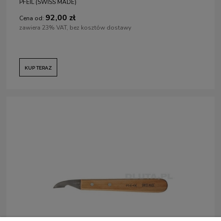
PFEIL (SWISS MADE)
92,00 zł
Cena od:
zawiera 23% VAT, bez kosztów dostawy
KUP TERAZ