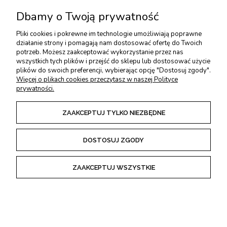
Dbamy o Twoją prywatność
Pliki cookies i pokrewne im technologie umożliwiają poprawne
działanie strony i pomagają nam dostosować ofertę do Twoich
Nóż snycerski PFEIL (Swiss made), kształt 3
potrzeb. Możesz zaakceptować wykorzystanie przez nas
wszystkich tych plików i przejść do sklepu lub dostosować użycie
plików do swoich preferencji, wybierając opcję "Dostosuj zgody".
PFEIL (SWISS MADE)
Więcej o plikach cookies przeczytasz w naszej Polityce
prywatności.
81,00 zł
Cena od:
zawiera 23% VAT, bez kosztów dostawy
ZAAKCEPTUJ TYLKO NIEZBĘDNE
DOSTOSUJ ZGODY
KUP TERAZ
ZAAKCEPTUJ WSZYSTKIE