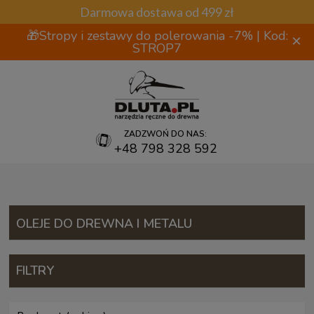
Darmowa dostawa od 499 zł
🎁Stropy i zestawy do polerowania -7% | Kod:
×
STROP7
ZADZWOŃ DO NAS:
+48 798 328 592
OLEJE DO DREWNA I METALU
FILTRY