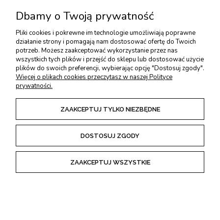
pojawiają się zarówno narzędzia,
Dbamy o Twoją prywatność
jak i drewno, mogą być
wykorzystane na bardzo wiele
Pliki cookies i pokrewne im technologie umożliwiają poprawne
sposobów. Aby wybrać
działanie strony i pomagają nam dostosować ofertę do Twoich
właściwy olej, zachęcamy do
potrzeb. Możesz zaakceptować wykorzystanie przez nas
skorzystania z przygotowanych
wszystkich tych plików i przejść do sklepu lub dostosować użycie
filtrów.
plików do swoich preferencji, wybierając opcję "Dostosuj zgody".
Oleje do drewna i
Więcej o plikach cookies przeczytasz w naszej Polityce
prywatności.
metal -
zastosowanie
ZAAKCEPTUJ TYLKO NIEZBĘDNE
konserwacja metalu
- mogą
stanowić zabezpieczenie przed
DOSTOSUJ ZGODY
brudem i rdzą, a także służyć jako smar np. przy
wiertarkach ręcznych
ostrzenie narzędzi
- niektóre z nich mogą być z powodzeniem
ZAAKCEPTUJ WSZYSTKIE
wykorzystane jako środek chłodzący i smarujący podczas ostrzenia na
kamieniach olejowych
konserwacja drewna
- oleje możemy wykorzystać do zabezpieczenia
powierzchni drewnianych m.in. przed brudem smarując nimi gotowe
meble, akcesoria kuchenne, czy blaty
stołów stolarskich