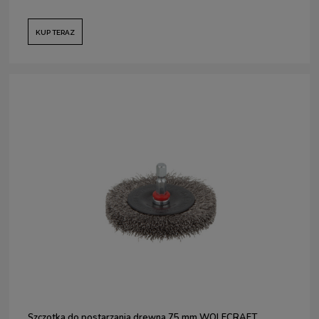
KUP TERAZ
Szczotka do postarzania drewna 75 mm WOLFCRAFT