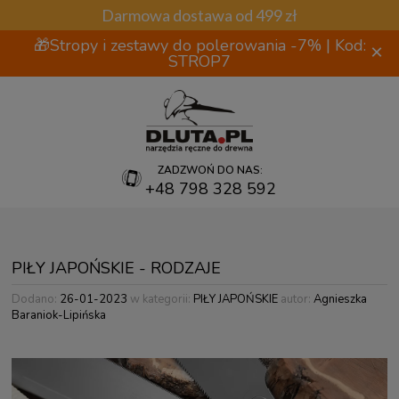
Darmowa dostawa od 499 zł
🎁Stropy i zestawy do polerowania -7% | Kod:
×
STROP7
ZADZWOŃ DO NAS:
+48 798 328 592
PIŁY JAPOŃSKIE - RODZAJE
Dodano:
26-01-2023
w kategorii:
PIŁY JAPOŃSKIE
autor:
Agnieszka
Baraniok-Lipińska