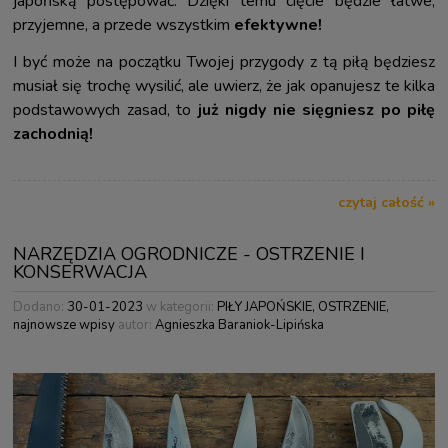
japońską postępować. Dzięki temu cięcie będzie łatwe,
przyjemne, a przede wszystkim
efektywne!
I być może na początku Twojej przygody z tą piłą będziesz
musiał się trochę wysilić, ale uwierz, że jak opanujesz te kilka
podstawowych zasad, to
już nigdy nie sięgniesz po piłę
zachodnią!
czytaj całość »
NARZĘDZIA OGRODNICZE - OSTRZENIE I
KONSERWACJA
Dodano:
30-01-2023
w kategorii:
PIŁY JAPOŃSKIE
,
OSTRZENIE
,
najnowsze wpisy
autor:
Agnieszka Baraniok-Lipińska