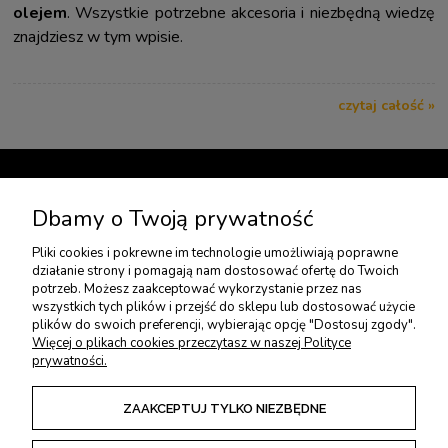
olejem
. Wszystkie potrzebne akcesoria i niezbędną wiedzę
znajdziesz w tym wpisie.
czytaj całość »
TWOJE KONTO
Dbamy o Twoją prywatność
Pliki cookies i pokrewne im technologie umożliwiają poprawne
USŁUGI DODATKOWE
działanie strony i pomagają nam dostosować ofertę do Twoich
potrzeb. Możesz zaakceptować wykorzystanie przez nas
wszystkich tych plików i przejść do sklepu lub dostosować użycie
PŁATNOŚCI I DOSTAWA
plików do swoich preferencji, wybierając opcję "Dostosuj zgody".
Więcej o plikach cookies przeczytasz w naszej Polityce
prywatności.
ZWROTY I REKLAMACJE
ZAAKCEPTUJ TYLKO NIEZBĘDNE
REGULAMINY