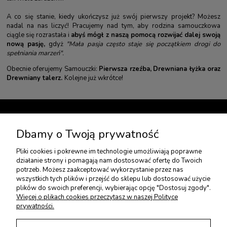
A co się stanie, kiedy ukończysz już swój pierwszy projekt? Możesz
nadal na nas liczyć! Pracujemy nad tym, aby rodzina samouczkowa
ciągle się rozrastała i
abyś mógł z naszą pomocą rozwijać dalej swoją
nową pasję,
gdyż
"Mała pasja często staje się początkiem drogi do
spełniania marzeń".
Obecnie oferujemy Samouczki:
Pierwsza rzeźba
,
Drewniana łyżka
oraz
Drewniany talerz
.
Kolejne już wkrótce!
TWOJE KONTO
Dbamy o Twoją prywatność
Pliki cookies i pokrewne im technologie umożliwiają poprawne
USŁUGI DODATKOWE
działanie strony i pomagają nam dostosować ofertę do Twoich
potrzeb. Możesz zaakceptować wykorzystanie przez nas
wszystkich tych plików i przejść do sklepu lub dostosować użycie
PŁATNOŚCI I DOSTAWA
plików do swoich preferencji, wybierając opcję "Dostosuj zgody".
Więcej o plikach cookies przeczytasz w naszej Polityce
prywatności.
ZWROTY I REKLAMACJE