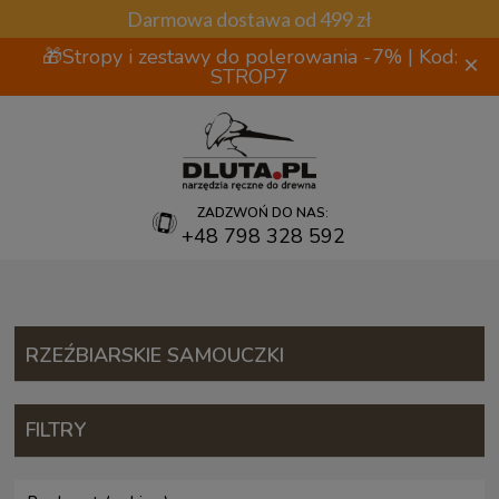
Darmowa dostawa od 499 zł
🎁Stropy i zestawy do polerowania -7% | Kod:
×
STROP7
ZADZWOŃ DO NAS:
+48 798 328 592
RZEŹBIARSKIE SAMOUCZKI
FILTRY