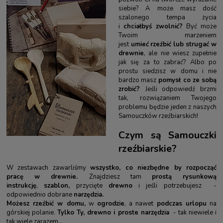
siebie? A może masz dość
szalonego tempa życia
i
chciałbyś zwolnić
?
Być może
Twoim marzeniem
jest
umieć
rzeźbić lub strugać w
drewnie
, ale nie wiesz zupełnie
jak się za to zabrać? Albo po
prostu siedzisz w domu i nie
bardzo masz
pomysł co ze sobą
zrobić?
Jeśli odpowiedź brzmi
tak, rozwiązaniem Twojego
problemu będzie jeden z naszych
Samouczków rzeźbiarskich!
Czym są Samouczki
rzeźbiarskie?
W zestawach zawarliśmy
wszystko, co niezbędne by rozpocząć
pracę w drewnie.
Znajdziesz tam
prostą rysunkową
instrukcję
,
szablon,
przycięte
drewno
i jeśli potrzebujesz -
odpowiednio dobrane
narzędzia.
Możesz rzeźbić w domu,
w
ogrodzie
, a nawet
podczas urlopu
na
górskiej polanie.
Tylko Ty, drewno i proste narzędzia
- tak niewiele i
tak wiele zarazem...