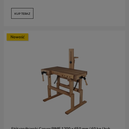
KUP TERAZ
Nowość
Stół rzeźbiarski Carver PINIE 1200 x 650 mm / 60 kg / buk