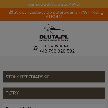
Darmowa dostawa od 499 zł
🎁Stropy i zestawy do polerowania -7% | Kod:
×
STROP7
ZADZWOŃ DO NAS:
+48 798 328 592
STOŁY RZEŹBIARSKIE
FILTRY