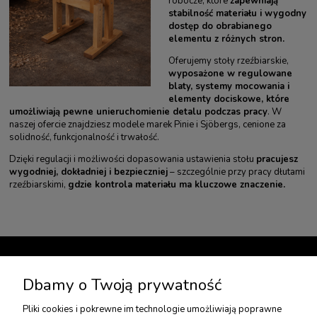
robocze, które
zapewniają
stabilność materiału i wygodny
dostęp do obrabianego
elementu z różnych stron.
Oferujemy stoły rzeźbiarskie,
wyposażone w regulowane
blaty, systemy mocowania i
elementy dociskowe, które
umożliwiają pewne unieruchomienie detalu podczas pracy
. W
naszej ofercie znajdziesz modele marek Pinie i Sjöbergs, cenione za
solidność, funkcjonalność i trwałość.
Dzięki regulacji i możliwości dopasowania ustawienia stołu
pracujesz
wygodniej, dokładniej i bezpieczniej
– szczególnie przy pracy dłutami
rzeźbiarskimi,
gdzie kontrola materiału ma kluczowe znaczenie.
TWOJE KONTO
Dbamy o Twoją prywatność
Pliki cookies i pokrewne im technologie umożliwiają poprawne
USŁUGI DODATKOWE