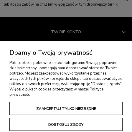
lub ilością zębów na cm2 (im więcej zębów, tym drobniejszy tarnik).
TWOJE KONTO
USŁUGI DODATKOWE
Dbamy o Twoją prywatność
Pliki cookies i pokrewne im technologie umożliwiają poprawne
PŁATNOŚCI I DOSTAWA
działanie strony i pomagają nam dostosować ofertę do Twoich
potrzeb. Możesz zaakceptować wykorzystanie przez nas
wszystkich tych plików i przejść do sklepu lub dostosować użycie
plików do swoich preferencji, wybierając opcję "Dostosuj zgody".
ZWROTY I REKLAMACJE
Więcej o plikach cookies przeczytasz w naszej Polityce
prywatności.
REGULAMINY
ZAAKCEPTUJ TYLKO NIEZBĘDNE
DOSTOSUJ ZGODY
POKAŻ PEŁNĄ WERSJĘ STRONY