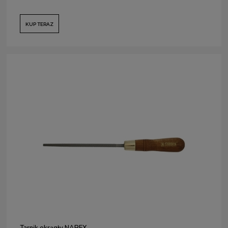
KUP TERAZ
Tarnik okrągły NAREX