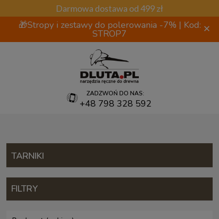
Darmowa dostawa od 499 zł
🎁Stropy i zestawy do polerowania -7% | Kod:
×
STROP7
ZADZWOŃ DO NAS:
+48 798 328 592
TARNIKI
FILTRY