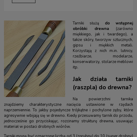
Tarniki służą
do wstępnej
obróbki drewna
(zarówno
miękkiego, jak i twardego), a
także skóry, tworzyw sztucznych,
gipsu i miękkich metali.
Korzystają z nich m.in. lutnicy,
rzeźbiarze, modelarze,
konserwatorzy, stolarze meblowi
itp.
Jak działa tarniki
(raszpla) do drewna?
Na powierzchni tarnika
znajdziemy charakterystyczne nacięcia ustawione w rzędach
naprzemiennie. To jakby pojedyncze trójkątne i pochylone zęby, które
agresywnie wbijają się w drewno. Kiedy przesuwamy tarnik do przodu,
jednocześnie go przyciskając, rozcinamy strukturę drewna, usuwając
materiał w postaci drobnych wiórów.
Tarniki mogą być oznaczone liczbą od 3 (zgrubny) do 10 (super drobny)