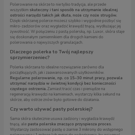
Polerowanie na skórze to nie tylko tradycja, ale przede
wszystkim
skuteczny i tani sposób na utrzymanie idealnej
ostrości narzędzi takich jak dłuta, noże czy noże strugów.
Dzięki skórzanej polerce możesz szybko i wygodnie pozbyć się
mikro-zadziorów oraz wygładzić krawędź tnącą, wydłużając jej
żywotność. W połączeniu z pastą polerską, np. Luxor, skóra staje
się doskonałym zamiennikiem dla drogich kamieni do
polerowania o najwyższych granulacjach.
Dlaczego polerka to Twój najlepszy
sprzymierzeniec?
Polerka skórzana to idealne rozwiązanie zarówno dla
początkujących, jak i zaawansowanych użytkowników.
Regularne polerowanie, np. co 15–30 minut pracy, pozwala
utrzymać narzędzia w świetnej kondycji bez konieczności
częstego ostrzenia.
Zamiast tracić czas i pieniądze na
regenerację krawędzi na kamieniach, wystarczy kilka sekund na
skórze, aby ostrze znów było gotowe do działania.
Czy warto używać pasty polerskiej?
Sama skóra skutecznie usuwa zadziory i wygładza krawędź
tnącą, ale
pasta polerska znacząco przyspiesza proces
.
Wystarczy zastosować pastę o ziarnie 3 mikrony do wstępnego