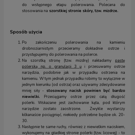
do wstępnego etapu polerowania. Polecana do
stosowania na
szorstkiej stronie skóry, tzw. mizdrze.
Sposób użycia
Po zakończeniu polerowania na kamieniu
drobnoziarnistym przecieramy dokładnie ostrze i
przystępujemy do polerowania na polerce.
Na szorstką stronę (tzw. mizdrę) nakładamy
pastę
polerską np. o granulacji 3 µ
i przesuwamy ostrze
narzędzia, podobnie jak w przypadku ostrzenia na
kamieniu. W tym jednak przypadku robimy to wyłącznie w
jednym kierunku (od ostrza) oraz używamy zdecydowanie
mniej siły -
stosowany nacisk powinien być bardzo
niewielki.
Przeciągamy ostrze przez całą długość
polerki. Wskazane jest zachowanie kąta, pod którym
narzędzie zostało zaostrzone. Zwykle wystarczy
kilkanaście pociągnięć, niekiedy potrzebne będzie ok. 20-
30.
Następnie te same ruchy, również z niewielkim naciskiem,
wykonujemy na gładkiej stronie polerki (tzw. licowej) - to