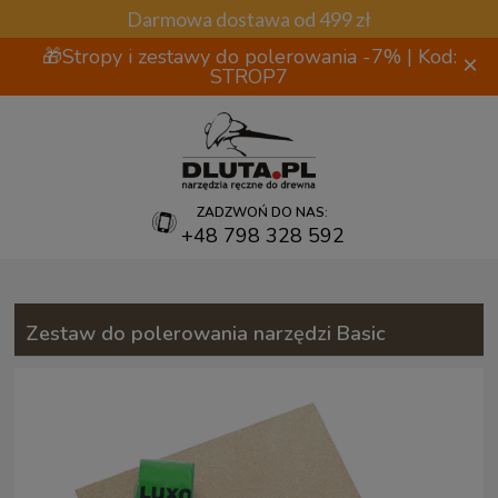
Darmowa dostawa od 499 zł
🎁Stropy i zestawy do polerowania -7% | Kod:
×
STROP7
ZADZWOŃ DO NAS:
+48 798 328 592
Zestaw do polerowania narzędzi Basic