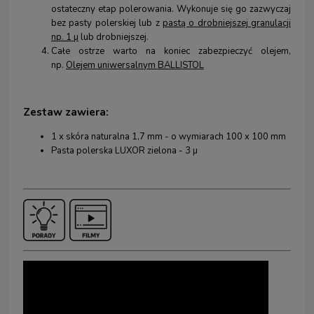
ostateczny etap polerowania. Wykonuje się go zazwyczaj
bez pasty polerskiej lub z
pastą o drobniejszej granulacji
np. 1 µ
lub drobniejszej.
Całe ostrze warto na koniec zabezpieczyć olejem,
np.
Olejem uniwersalnym BALLISTOL
Zestaw zawiera:
1 x skóra naturalna 1,7 mm - o wymiarach 100 x 100 mm
Pasta polerska LUXOR zielona - 3 µ