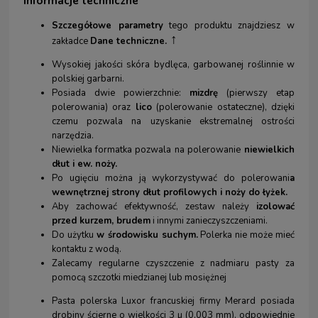
Informacje techniczne
Szczegółowe parametry
tego produktu znajdziesz w
↑
zakładce
Dane techniczne.
Wysokiej jakości skóra bydlęca, garbowanej roślinnie w
polskiej garbarni.
Posiada dwie powierzchnie:
mizdrę
(pierwszy etap
polerowania) oraz
lico
(polerowanie ostateczne), dzięki
czemu pozwala na uzyskanie ekstremalnej ostrości
narzędzia.
Niewielka formatka pozwala na polerowanie
niewielkich
dłut i ew. noży.
Po ugięciu można ją wykorzystywać do polerowani
a
wewnętrznej strony dłut profilowych i noży do łyżek.
Aby zachować efektywność, zestaw należy
izolować
przed kurzem, brudem
i innymi zanieczyszczeniami.
Do użytku
w środowisku suchym.
Polerka nie może mieć
kontaktu z wodą.
Zalecamy regularne czyszczenie z nadmiaru pasty za
pomocą szczotki miedzianej lub mosiężnej
Pasta polerska Luxor francuskiej firmy Merard posiada
drobiny ścierne o wielkości 3 µ (0,003 mm), odpowiednie