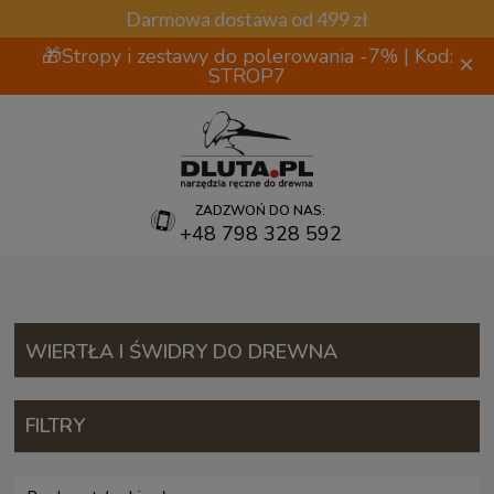
Darmowa dostawa od 499 zł
🎁Stropy i zestawy do polerowania -7% | Kod:
×
STROP7
ZADZWOŃ DO NAS:
+48 798 328 592
WIERTŁA I ŚWIDRY DO DREWNA
FILTRY