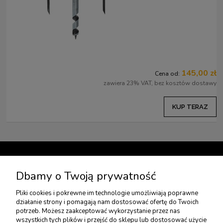
145,00 zł
Cena od:
zawiera 23% VAT, bez kosztów dostawy
KUP TERAZ
TWOJE KONTO
Dbamy o Twoją prywatność
Pliki cookies i pokrewne im technologie umożliwiają poprawne
USŁUGI DODATKOWE
działanie strony i pomagają nam dostosować ofertę do Twoich
potrzeb. Możesz zaakceptować wykorzystanie przez nas
wszystkich tych plików i przejść do sklepu lub dostosować użycie