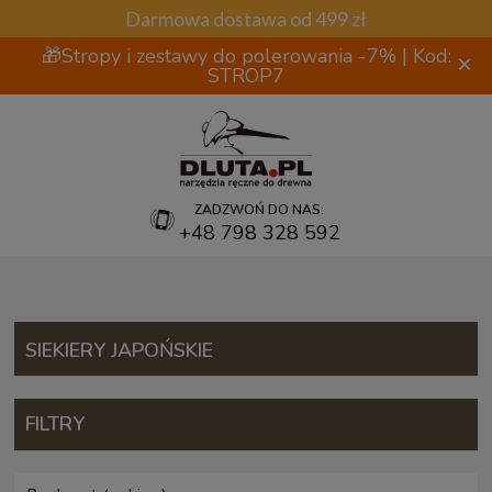
Darmowa dostawa od 499 zł
🎁Stropy i zestawy do polerowania -7% | Kod:
×
STROP7
ZADZWOŃ DO NAS:
+48 798 328 592
SIEKIERY JAPOŃSKIE
FILTRY