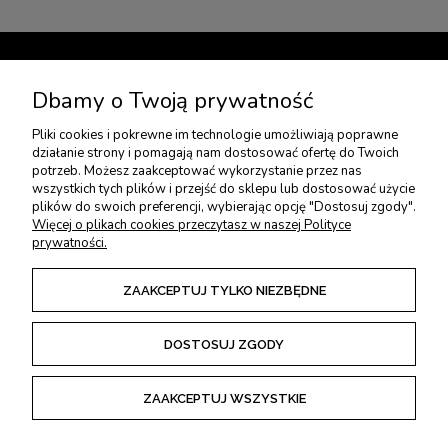
TWOJE KONTO
Dbamy o Twoją prywatność
Pliki cookies i pokrewne im technologie umożliwiają poprawne
USŁUGI DODATKOWE
działanie strony i pomagają nam dostosować ofertę do Twoich
potrzeb. Możesz zaakceptować wykorzystanie przez nas
wszystkich tych plików i przejść do sklepu lub dostosować użycie
PŁATNOŚCI I DOSTAWA
plików do swoich preferencji, wybierając opcję "Dostosuj zgody".
Więcej o plikach cookies przeczytasz w naszej Polityce
prywatności.
ZWROTY I REKLAMACJE
ZAAKCEPTUJ TYLKO NIEZBĘDNE
REGULAMINY
DOSTOSUJ ZGODY
ZAAKCEPTUJ WSZYSTKIE
POKAŻ PEŁNĄ WERSJĘ STRONY