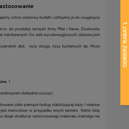
zastosowanie
emy ostrzu właściwy kształt i szlifujemy je do osiągnięcia
in. do produkcji narzędzi firmy Pfeil i Narex. Doskonale
ali nierdzewnych. Do stali wysokowęglowych zalecana jest
szerokich dłut, noży struga, noży kuchennych itp. Może
↑
zne.
zamknięciem dokładnie osuszyć.
wane szkło pełniące funkcję stabilizującej bazy. I właśnie
jest niemożliwe w przypadku innych kamieni. Warto tutaj
yż dzięki strukturze zastosowanego materiału ściernego nie