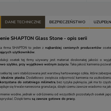
DANE TECHNICZNE
BEZPIECZEŃSTWO
UZUPEŁNIJ
enie SHAPTON Glass Stone - opis serii
ka firma SHAPTON to jeden z
najbardziej cenionych producentów
osełek
jących użytkowników
.
ukcji osełek tej firmy używany jest materiał doskonałej jakości o wyjąt
owo szybko, przy wyjątkowo wolnym zużyciu
. Taka jakość kamienia pozwa
sełka tej serii stabilizowana jest warstwą hartowanego szkła, które zabezpi
 idealnie płaska
. Dodatkowo zwiększa odporność kamienia na uszkodzenia
korzystana do ostatniego milimetra
, bez ryzyka pęknięcia, jak ma to czę
najduje się trwale naniesiona granulacja, dzięki czemu zawsze wiadomo na ja
amienie wodne, jednak w odróżnieniu od wszystkich pozostałych osełek ja
o spryskać. Dzięki temu
są zawsze gotowe do pracy.