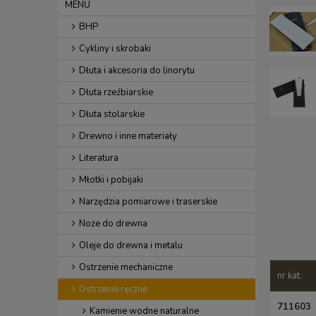
MENU
BHP
Cykliny i skrobaki
Dłuta i akcesoria do linorytu
Dłuta rzeźbiarskie
Dłuta stolarskie
Drewno i inne materiały
Literatura
Młotki i pobijaki
Narzędzia pomiarowe i traserskie
Noże do drewna
Oleje do drewna i metalu
Ostrzenie mechaniczne
nr kat.
Ostrzenie ręczne
711603
Kamienie wodne naturalne