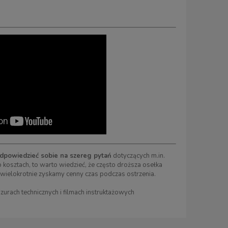
dpowiedzieć sobie na szereg pytań
dotyczących m.in.
o kosztach, to warto wiedzieć, że często droższa osełka
 wielokrotnie zyskamy cenny czas podczas ostrzenia.
urach technicznych i filmach instruktażowych