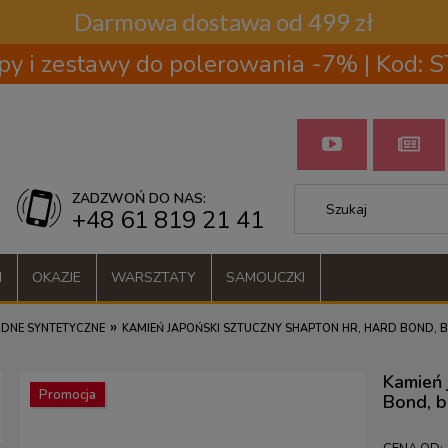
Darmowa dostawa od 499 zł
py i zestawy do polerowania -7% | Kod:
ZADZWOŃ DO NAS:
+48 61 819 21 41
I
OKAZJE
WARSZTATY
SAMOUCZKI
»
ODNE SYNTETYCZNE
KAMIEŃ JAPOŃSKI SZTUCZNY SHAPTON HR, HARD BOND, 
Kamień 
Promocja
Bond, b