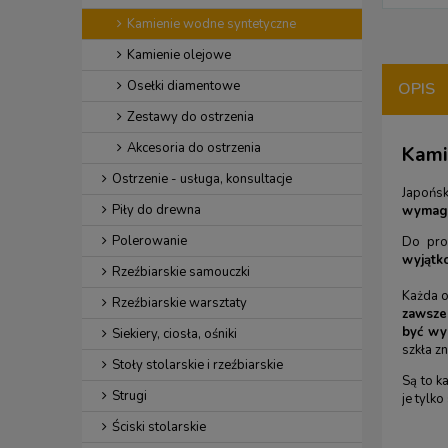
Kamienie wodne syntetyczne
Kamienie olejowe
Osełki diamentowe
OPIS
Zestawy do ostrzenia
Akcesoria do ostrzenia
Kami
Ostrzenie - usługa, konsultacje
Japońs
Piły do drewna
wymaga
Polerowanie
Do prod
wyjątk
Rzeźbiarskie samouczki
Każda o
Rzeźbiarskie warsztaty
zawsze
być wy
Siekiery, ciosła, ośniki
szkła z
Stoły stolarskie i rzeźbiarskie
Są to k
Strugi
je tylk
Ściski stolarskie