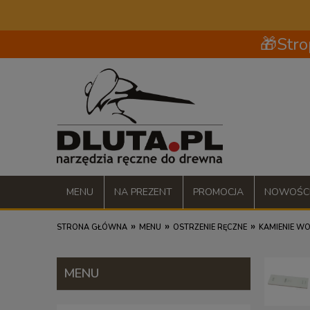
🎁Stro
MENU
NA PREZENT
PROMOCJA
NOWOŚC
»
»
»
STRONA GŁÓWNA
MENU
OSTRZENIE RĘCZNE
KAMIENIE W
MENU