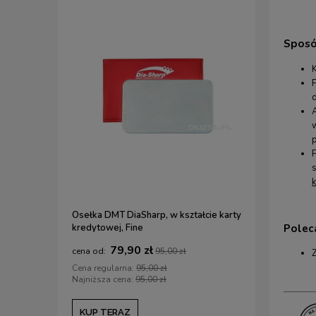
Sposó
p
Osełka DMT DiaSharp, w kształcie karty
Zestaw kre
Pole
kredytowej, Fine
podstawow
drewnianą
79,90 zł
1
95,00 zł
Cena regularna:
95,00 zł
Cena regul
Najniższa cena:
95,00 zł
Najniższa c
KUP TERAZ
KUP TE