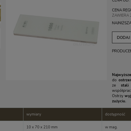
CENA OD:
CENA REG
ZAWIERA 
NAJNIŻSZ
DODAJ
PRODUCE
Najwyższe
do
ostrze
ze
stali 
współpraco
Ostrzy
wyj
zużyciu.
wymiary
dostępność
10 x 70 x 210 mm
w mag.