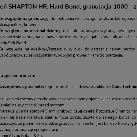
eń SHAPTON HR, Hard Bond, granulacja 1000 - 
Ze względu na
granulację
: do ostrzenia właściwego, podczas którego nadaj
ak najcieńszej krawędzi.
Ze względu na materiał ścierny
: do stali stopowych wykorzystywanych m.
sprawdzi się w przypadku nawet bardzo twardych gatunków stali, a także st
eria Soft Bond.
Ze względu na
wielkość/kształt
: duży blok do ostrzenia nawet bardzo 
współpracować ze wszystkimi typowymi prowadnikami do ostrzenia.
macje techniczne
Szczegółowe parametry
tego produktu znajdziesz w zakładce
Dane technic
Jeśli kamień chcemy przechowywać w szczelnym pojemniku, należy go przed 
Kamień należy chronić przed mrozem.
Warstwa ścierna stanowi 5 mm grubości całej osełki. Pozostałe 5 mm to harto
dzięki tej bazie warstwa ścierna może zostać zużyta do samego końca, co 
aznaczyć, że pomimo niewielkiej grubości, kamień ten jest bardzo trwały, gd
wymaga on znaczącej regeneracji.
Kamień typu Splash&Go.