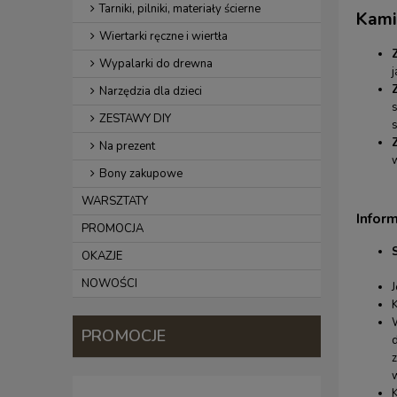
Tarniki, pilniki, materiały ścierne
Kami
Wiertarki ręczne i wiertła
Wypalarki do drewna
j
Narzędzia dla dzieci
ZESTAWY DIY
s
Na prezent
Bony zakupowe
WARSZTATY
Infor
PROMOCJA
OKAZJE
NOWOŚCI
PROMOCJE
z