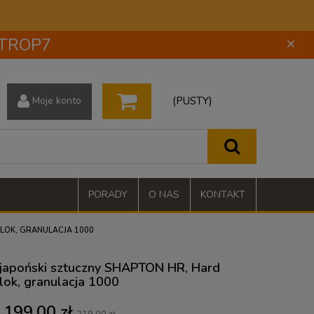
 STROP7
×
(PUSTY)
Moje konto
PORADY
O NAS
KONTAKT
BLOK, GRANULACJA 1000
japoński sztuczny SHAPTON HR, Hard
lok, granulacja 1000
199,00 zł