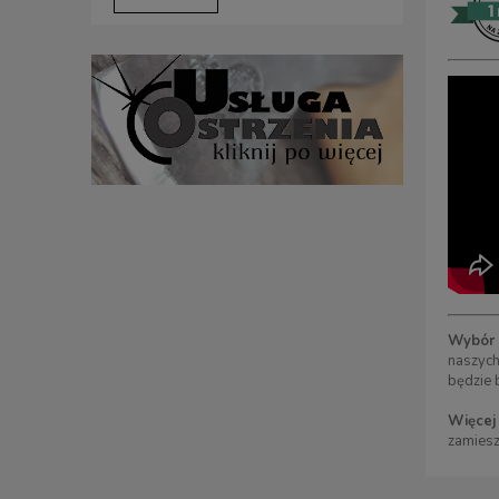
Wybór o
naszych
będzie 
Więcej 
zamiesz