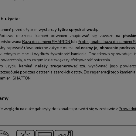
b użycia:
Kamień przed użyciem wystarczy
tylko spryskać wodą.
Podczas ostrzenia kamień powinien znajdować się zawsze na
płaski
dedykowana
Baza do kamieni SHAPTON
lub
Profesjonalna baza do kamieni
Aby zapewnić równomierne zużycie osełki,
zalecamy jej obracanie podczas 
w jednym miejscu i wydłuży żywotność kamienia. Dodatkowo spowoduje, że
owierzchnią, a co za tym idzie zwiększy efektywność ostrzenia.
Po użyciu
kamień należy zregenerować
tzn. wyrównać jego powierzch
szczególnie podczas ostrzenia szerokich ostrzy. Do regeneracji tego kamie
kamieni SHAPTON
.
atywny - pirograf
Drut tnący do drewna, tworzyw, metalu
camy
y z 9 końcówkami i
500 mm
 kasetką PEBARO
04,00 zł
44,00 zł
110,00 zł
48,00 zł
Ze względu na duże gabaryty doskonale sprawdzi się w zestawie z
Prowadnik
arna:
110,00 zł
Cena regularna:
48,00 zł
ena:
110,00 zł
Najniższa cena:
48,00 zł
RAZ
KUP TERAZ