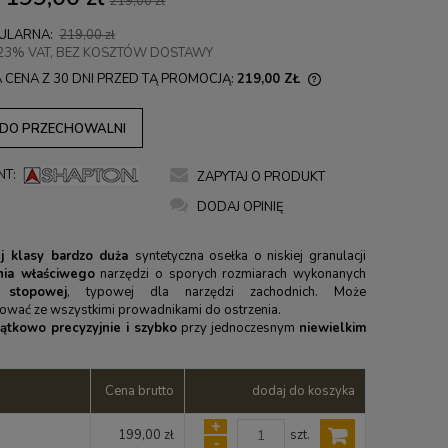
219,00 zł
ULARNA:
219,00 zł
23% VAT, BEZ KOSZTÓW DOSTAWY
A CENA Z 30 DNI PRZED TĄ PROMOCJĄ:
219,00 ZŁ
JEŻELI PRODUKT JEST SPRZEDAWANY
 DO PRZECHOWALNI
KRÓCEJ NIŻ 30 DNI, WYŚWIETLANA JEST
NAJNIŻSZA CENA OD MOMENTU, KIEDY
NT:
ZAPYTAJ O PRODUKT
PRODUKT POJAWIŁ SIĘ W SPRZEDAŻY.
DODAJ OPINIĘ
j klasy bardzo duża
syntetyczna osełka o niskiej granulacji
nia właściwego
narzędzi o sporych rozmiarach wykonanych
stopowej
, typowej dla narzędzi zachodnich. Może
wać ze wszystkimi prowadnikami do ostrzenia.
ątkowo precyzyjnie i szybko
przy jednoczesnym
niewielkim
Cena brutto
dodaj do koszyka
+
szt.
199,00 zł
-