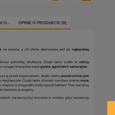
 O...
OPINIE O PRODUKCIE (0)
 na świecie, a ich oferta skierowana jest do
najbardziej
kowo jednolitej strukturze. Dzięki temu osełki te
ostrzą
la osiągać krawędzie tnące
godne japońskich samurajów.
ecza ją przed wypaczaniem, dzięki czemu
powierzchnia jest
 mechaniczne. Dzięki temu również warstwa ścierna
może
sto miejsce w przypadku tradycyjnych kamieni. Pod warstwą
kim kamieniu pracujemy.
pońskich, nie muszą być moczone w wodzie, gdyż wystarczy