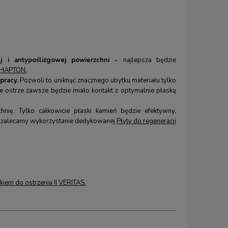
ej i antypoślizgowej powierzchni -
najlepsza będzie
 SHAPTON
.
pracy.
Pozwoli to uniknąć znacznego ubytku materiału tylko
 ostrze zawsze będzie miało kontakt z optymalnie płaską
nię. Tylko całkowicie płaski kamień będzie efektywny,
nia zalecamy wykorzystanie dedykowanej
Płyty do regeneracji
,
Kredka (ołówek) rzeźbiarski, kolorowy
Zestaw 4 noży do s
EXPERT
BEAVER CRAFT w zw
5,00 zł
278,00 z
9,00 zł
iem do ostrzenia II VERITAS
.
Cena regularna:
9,00 zł
Cena regularna:
299,0
Najniższa cena:
5,90 zł
Najniższa cena:
299,0
KUP TERAZ
KUP TERAZ