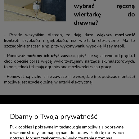
wybrać ręczną
wiertarkę do
drewna?
- Przede wszystkim dlatego, że dają dużo
większą możliwość
kontroli
szybkości i głębokości, niż wiertarki elektryczne. Ma to
szczególnie znaczenie np. przy wykonywaniu wysokiej klasy mebli.
- Ponieważ
możemy ich użyć zawsze
, gdyż nie są zależne od prądu. I
choć obecnie coraz więcej wykorzystujemy narzędzi akumulatorowych,
to one jednak też mają ograniczone możliwości czasu pracy.
- Ponieważ
są ciche
, a nie zawsze i nie wszędzie (np. podczas montażu)
możliwe jest użycie głośnej wiertarki elektrycznej.
TWOJE KONTO
Dbamy o Twoją prywatność
Pliki cookies i pokrewne im technologie umożliwiają poprawne
USŁUGI DODATKOWE
działanie strony i pomagają nam dostosować ofertę do Twoich
potrzeb. Możesz zaakceptować wykorzystanie przez nas