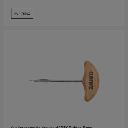
KUP TERAZ
Świder ręczny do drewna NAREX Richter, 5 mm