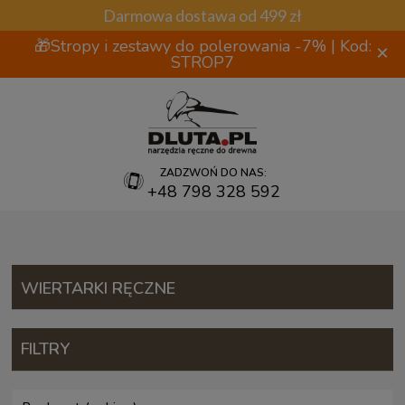
Darmowa dostawa od 499 zł
🎁Stropy i zestawy do polerowania -7% | Kod:
×
STROP7
ZADZWOŃ DO NAS:
+48 798 328 592
WIERTARKI RĘCZNE
FILTRY