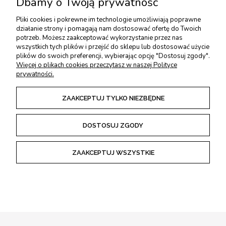
Dbamy o Twoją prywatność
Pliki cookies i pokrewne im technologie umożliwiają poprawne
USŁUGI DODATKOWE
działanie strony i pomagają nam dostosować ofertę do Twoich
potrzeb. Możesz zaakceptować wykorzystanie przez nas
wszystkich tych plików i przejść do sklepu lub dostosować użycie
PŁATNOŚCI I DOSTAWA
plików do swoich preferencji, wybierając opcję "Dostosuj zgody".
Więcej o plikach cookies przeczytasz w naszej Polityce
prywatności.
ZWROTY I REKLAMACJE
ZAAKCEPTUJ TYLKO NIEZBĘDNE
REGULAMINY
DOSTOSUJ ZGODY
ZAAKCEPTUJ WSZYSTKIE
POKAŻ PEŁNĄ WERSJĘ STRONY
Sklep internetowy Shoper Premium