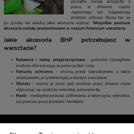
początku swojej przygody z
pracą w drewnie, często
zapominają lub bagatelizują
problem ochrony. Bywa też, że
po prostu nie wiedzą jakie akcesoria wybrać.
Wszystkie poniższe
akcesoria zostały przetestowane w naszym firmowym warsztacie.
Jakie akcesoria BHP potrzebujesz w
warsztacie?
Rękawice i taśmy antyprzecięciowe
- polecane szczególnie
osobom, które pracują za pomocą dłut i noży
Fartuchy ochronne
- chronią przed zabrudzeniem, a także
skaleczeniem, przydatne będą w każdym warsztacie
Okulary
- musisz je nosić, jeśli podczas pracy drewno może
odprysnąć, np. podczas wiercenia, piłowania itp.
Maski
- niezbędne podczas szlifowania, a także cięcia, wiercenia,
czy podczas pracy pilnikami i tarnikami
TWOJE KONTO