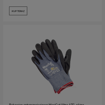
KUP TERAZ
Rękawice antyprzecięciowe MaxiCut Ultra ATG, różne