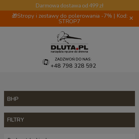
Darmowa dostawa od 499 zł
🎁Stropy i zestawy do polerowania -7% | Kod:
×
STROP7
ZADZWOŃ DO NAS:
+48 798 328 592
BHP
FILTRY