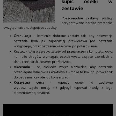
kupić osełki w
zestawie
Poszczególne zestawy zostały
przygotowane bardzo starannie,
uwzględniając następujące aspekty:
Granulacja
- kamienie dobrane zostały tak, aby sekwencja
ostrzenia była jak najbardziej prawidłowa (od ostrzenia
wstępnego, przez ostrzenie właściwe, po polerowanie).
Kształt
- tutaj wszystko zależy od przeznaczenia kompletu, gdyż
np.
noże strugów
wymagają osełek wystarczająco szerokich, a
dłuta rzeźbiarskie
osełek profilowych.
Akcesoria
- są niekiedy wręcz niezbędne, aby ostrzenie
przebiegało właściwie i efektywnie - może to być np. prowadnik
do ostrzenia, czy olej do konserwacji.
Korzystna cena
- kupując osełki w zestawie
wydasz często mniej, niż gdybyś kupował każdy z jego
elementów pojedynczo.