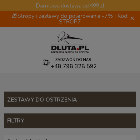
Darmowa dostawa od 499 zł
🎁Stropy i zestawy do polerowania -7% | Kod:
×
STROP7
ZADZWOŃ DO NAS:
+48 798 328 592
ZESTAWY DO OSTRZENIA
FILTRY