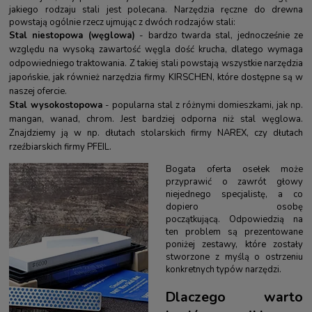
jakiego rodzaju stali jest polecana. Narzędzia ręczne do drewna
powstają ogólnie rzecz ujmując z dwóch rodzajów stali:
Stal niestopowa (węglowa)
- bardzo twarda stal, jednocześnie ze
względu na wysoką zawartość węgla dość krucha, dlatego wymaga
odpowiedniego traktowania. Z takiej stali powstają wszystkie narzędzia
japońskie, jak również narzędzia firmy KIRSCHEN, które dostępne są w
naszej ofercie.
Stal wysokostopowa
- popularna stal z różnymi domieszkami, jak np.
mangan, wanad, chrom. Jest bardziej odporna niż stal węglowa.
Znajdziemy ją w np.
dłutach stolarskich firmy NAREX
, czy
dłutach
rzeźbiarskich firmy PFEIL.
Bogata oferta osełek może
przyprawić o zawrót głowy
niejednego specjalistę, a co
dopiero osobę
początkującą. Odpowiedzią na
ten problem są prezentowane
poniżej zestawy, które zostały
stworzone z myślą o ostrzeniu
konkretnych typów narzędzi.
Dlaczego warto