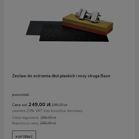
Zestaw do ostrzenia dłut płaskich i noży struga Basic
pozostali
249,00 zł
Cena od:
286,00 zł
zawiera 23% VAT, bez kosztów dostawy
Cena regularna:
286,00 zł
Najniższa cena:
286,00 zł
KUP TERAZ