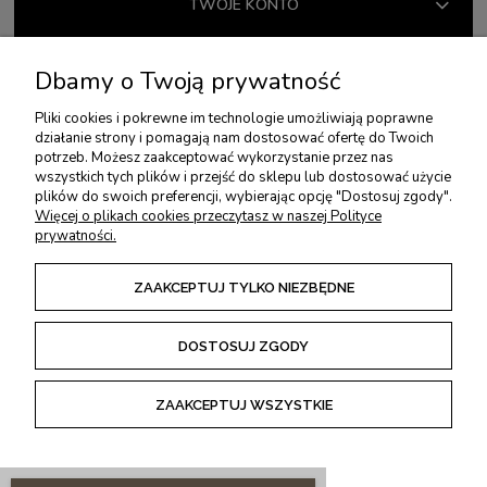
TWOJE KONTO
USŁUGI DODATKOWE
Dbamy o Twoją prywatność
Pliki cookies i pokrewne im technologie umożliwiają poprawne
działanie strony i pomagają nam dostosować ofertę do Twoich
PŁATNOŚCI I DOSTAWA
potrzeb. Możesz zaakceptować wykorzystanie przez nas
wszystkich tych plików i przejść do sklepu lub dostosować użycie
plików do swoich preferencji, wybierając opcję "Dostosuj zgody".
ZWROTY I REKLAMACJE
Więcej o plikach cookies przeczytasz w naszej Polityce
prywatności.
REGULAMINY
ZAAKCEPTUJ TYLKO NIEZBĘDNE
DOSTOSUJ ZGODY
POKAŻ PEŁNĄ WERSJĘ STRONY
ZAAKCEPTUJ WSZYSTKIE
Sklep internetowy Shoper Premium