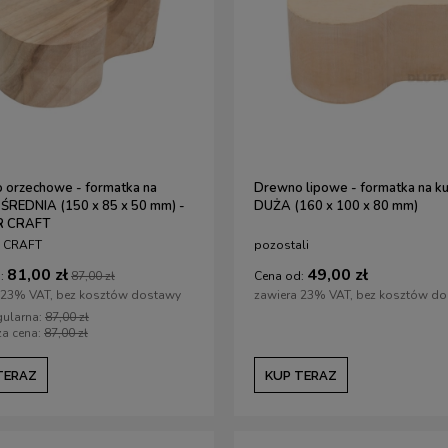
ena:
1 967,00 zł
Najniższa cena:
115,00 zł
RAZ
KUP TERAZ
 orzechowe - formatka na
Drewno lipowe - formatka na ku
 ŚREDNIA (150 x 85 x 50 mm) -
DUŻA (160 x 100 x 80 mm)
R CRAFT
 CRAFT
pozostali
81,00 zł
49,00 zł
:
87,00 zł
Cena od:
 23% VAT, bez kosztów dostawy
zawiera 23% VAT, bez kosztów d
gularna:
87,00 zł
za cena:
87,00 zł
TERAZ
KUP TERAZ