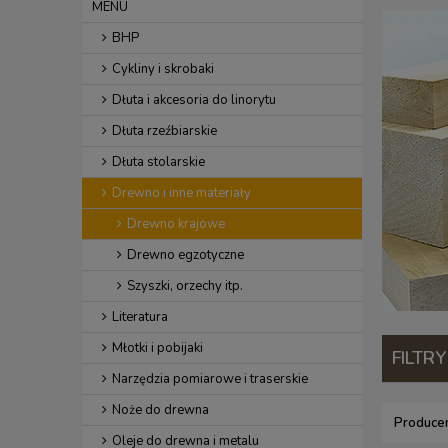
MENU
BHP
Cykliny i skrobaki
Dłuta i akcesoria do linorytu
Dłuta rzeźbiarskie
Dłuta stolarskie
Drewno i inne materiały
Drewno krajowe
Drewno egzotyczne
Szyszki, orzechy itp.
Literatura
Młotki i pobijaki
FILTRY
Narzędzia pomiarowe i traserskie
Noże do drewna
Producen
Oleje do drewna i metalu