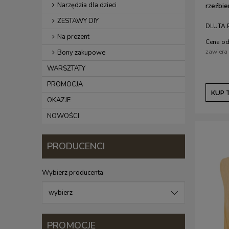
Narzędzia dla dzieci
rzeźbien
ZESTAWY DIY
DLUTA.P
Na prezent
Cena od
zawiera
Bony zakupowe
WARSZTATY
PROMOCJA
KUP 
OKAZJE
NOWOŚCI
PRODUCENCI
Wybierz producenta
PROMOCJE