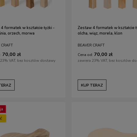
4 formatek w kształcie łyżki -
Zestaw 4 formatek w kształcie ł
iśnia, orzech, morwa
olcha, wiąz, morela, klon
 CRAFT
BEAVER CRAFT
70,00 zł
70,00 zł
:
Cena od:
 23% VAT, bez kosztów dostawy
zawiera 23% VAT, bez kosztów d
TERAZ
KUP TERAZ
ja
ersalny o niskim kącie nr 62
Książka "Pirografia bez tajemnic"
ć
 890,00 zł
107,00 zł
1 967,00 zł
115,00 zł
arna:
1 967,00 zł
Cena regularna:
115,00 zł