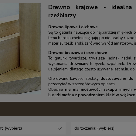
Drewno krajowe - idealna p
rzeźbiarzy
Drewno lipowe i olchowe
Są to gatunki należące do najbardziej miękkich
temu bardzo chętnie sięgają po nie osoby rozpo
materiał rzeźbiarski, zarówno wśród amatorów, ja
Drewno brzozowe i orzechowe
To gatunki twardsze, trwalsze, jednak nada
wykonania drewnianych łyżek, szpatułek. Dre
usłojeniem, dlatego często używane jest m.in. do 
Oferowane kawałki zostały
dostosowane do 
przeczytać w szczegółowych opisach.
Obecnie
nie ma możliwości zakupu innych
bloczki
można z powodzeniem kleić w większe 
t: (wybierz)
do toczenia: (wybierz)