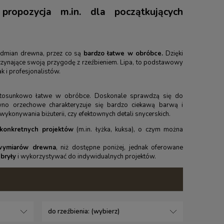
ropozycja m.in. dla początkujących
 odmian drewna, przez co są
bardzo łatwe w obróbce.
Dzięki
czynające swoją przygodę z rzeźbieniem. Lipa, to podstawowy
k i profesjonalistów.
l stosunkowo łatwe w obróbce. Doskonale sprawdzą się do
wno orzechowe charakteryzuje się bardzo ciekawą barwą i
wykonywania biżuterii, czy efektownych detali snycerskich.
konkretnych projektów
(m.in. łyżka, kuksa), o czym można
 wymiarów drewna
, niż dostępne poniżej, jednak oferowane
bryły
i wykorzystywać do indywidualnych projektów.
do rzeźbienia: (wybierz)