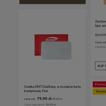
Zestaw 
lipa, w
BEAVER
Cena od
zawiera
KUP 
Promoc
Osełka DMT DiaSharp, w kształcie karty
Strug uniw
kredytowej, Fine
VERITAS
Nowoś
79,90 zł
1
95,00 zł
Cena regularna:
95,00 zł
Cena regul