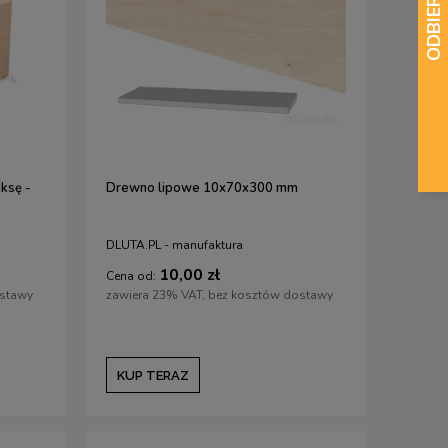
Najniższa cena:
1 571,00 zł
Najniższa cena:
21,00
KUP TERAZ
KUP TERAZ
ksę -
Drewno lipowe 10x70x300 mm
DLUTA.PL - manufaktura
10,00 zł
Cena od:
ostawy
zawiera 23% VAT, bez kosztów dostawy
KUP TERAZ