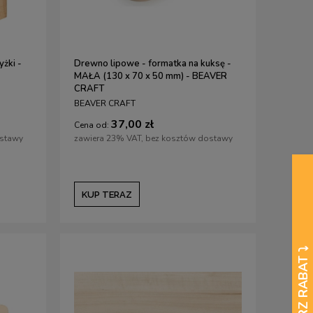
yżki -
Drewno lipowe - formatka na kuksę -
MAŁA (130 x 70 x 50 mm) - BEAVER
CRAFT
BEAVER CRAFT
37,00 zł
Cena od:
ostawy
zawiera 23% VAT, bez kosztów dostawy
KUP TERAZ
Strug o niskim kącie mały VERITAS
Olej BALLISTOL 50 m
uniwersalny
1 499,00 zł
18,90 zł
1 571,00 zł
Cena regularna:
1 571,00 zł
Cena regularna:
21,00