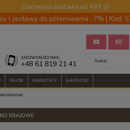
Darmowa dostawa od 499 zł
py i zestawy do polerowania -7% | Kod:
ZADZWOŃ DO NAS:
+48 61 819 21 41
I
OKAZJE
WARSZTATY
SAMOUCZKI
WNO KRAJOWE
NO KRAJOWE