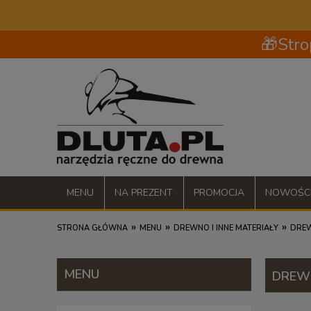
🎁Stro
MENU
NA PREZENT
PROMOCJA
NOWOŚC
»
»
»
STRONA GŁÓWNA
MENU
DREWNO I INNE MATERIAŁY
DRE
MENU
DREW