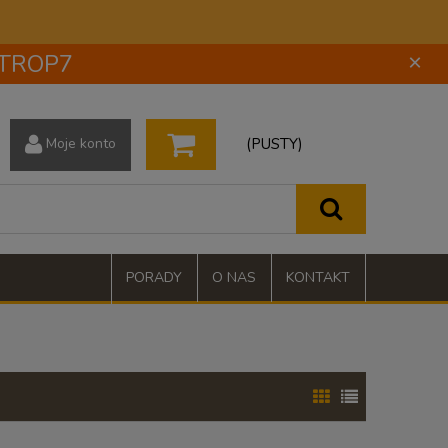
 STROP7
×
(PUSTY)
Moje konto
PORADY
O NAS
KONTAKT