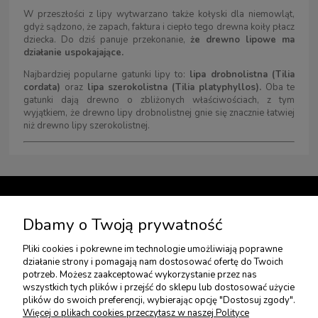
W przeszłości z lipy wytwarzano także kołyski dla niemowląt,
gdyż sądzono, że zapach, faktura i ciepło tego drewna koiły płacz
dziecka. Do dziś panuje przekonanie,
że drewno lipowe ma
działanie uspokajające.
Najbardziej popularne gatunki lipy to:
lipa drobnolistna (Tilia
cordata)
oraz
lipa szerokolistna (Tilia platyphyllos).
Oba te
gatunki dają drewno o zbliżonych właściwościach, z tym
wyjątkiem, że drewno lipy drobnolistnej gnie się znacznie łatwiej
niż drewno lipy szerokolistnej.
TWOJE KONTO
Dbamy o Twoją prywatność
Pliki cookies i pokrewne im technologie umożliwiają poprawne
USŁUGI DODATKOWE
działanie strony i pomagają nam dostosować ofertę do Twoich
potrzeb. Możesz zaakceptować wykorzystanie przez nas
wszystkich tych plików i przejść do sklepu lub dostosować użycie
PŁATNOŚCI I DOSTAWA
plików do swoich preferencji, wybierając opcję "Dostosuj zgody".
Więcej o plikach cookies przeczytasz w naszej Polityce