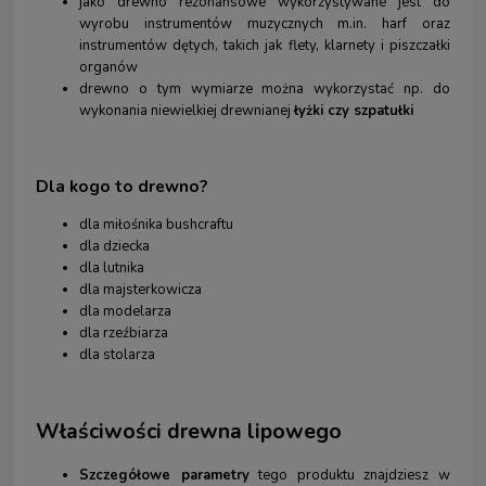
jako drewno rezonansowe wykorzystywane jest do
wyrobu instrumentów muzycznych m.in. harf oraz
instrumentów dętych, takich jak flety, klarnety i piszczałki
organów
drewno o tym wymiarze można wykorzystać np. do
wykonania niewielkiej drewnianej
łyżki czy szpatułki
Dla kogo to drewno?
dla miłośnika bushcraftu
dla dziecka
dla lutnika
dla majsterkowicza
dla modelarza
dla rzeźbiarza
dla stolarza
Właściwości drewna lipowego
Szczegółowe parametry
tego produktu znajdziesz w