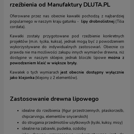
rzeźbienia od Manufaktury DLUTA.PL
Oferowane przez nas obecnie kawałki pochodzą z najbardziej
popularnego w naszym kraju gatunku -
lipy drobnolistnej
(Tilia
cordata).
Kawałki zostały przygotowane pod rzeźbienie konkretnych
projektów (m.in. łyżka, kuksa), jednak mogą być z powodzeniem
wykorzystywane do indywidualnych zastosowań. Obecnie co
prawda nie ma możliwości zakupu innych wymiarów drewna, niż
dostępne w naszym sklepie, jednak bloczki lipowe
można z
powodzeniem kleić w większe bryły.
Kawałek o tych wymiarach
jest
obecnie dostępny wyłącznie
jako klejonka
(klejony z 2 elementów).
Zastosowanie drewna lipowego
idealne do rzeźbienia (figur przestrzennych, płaskorzeźb,
chipcarvingu, elementów snycerskich)
do strugania przedmiotów użytkowych (łyżki, kuksy, misy)
idealne na zabawki, pudełka, ozdoby