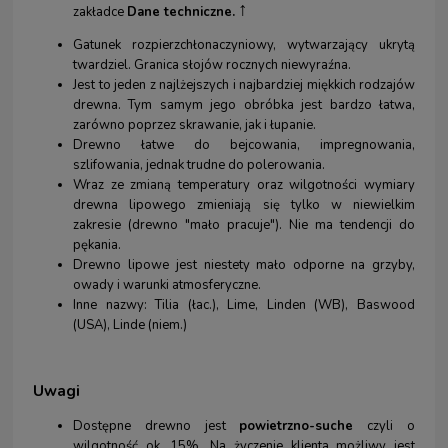
↑
zakładce
Dane techniczne.
Gatunek rozpierzchłonaczyniowy, wytwarzający ukrytą
twardziel. Granica słojów rocznych niewyraźna.
Jest to jeden z najlżejszych i najbardziej miękkich rodzajów
drewna. Tym samym jego obróbka jest bardzo łatwa,
zarówno poprzez skrawanie, jak i łupanie.
Drewno łatwe do bejcowania, impregnowania,
szlifowania, jednak trudne do polerowania.
Wraz ze zmianą temperatury oraz wilgotności wymiary
drewna lipowego zmieniają się tylko w niewielkim
zakresie (drewno "mało pracuje"). Nie ma tendencji do
pękania.
Drewno lipowe jest niestety mało odporne na grzyby,
owady i warunki atmosferyczne.
Inne nazwy: Tilia (łac.), Lime, Linden (WB), Baswood
(USA), Linde (niem.)
Uwagi
Dostępne drewno jest
powietrzno-suche
czyli o
wilgotność ok. 15%. Na życzenie klienta możliwy jest