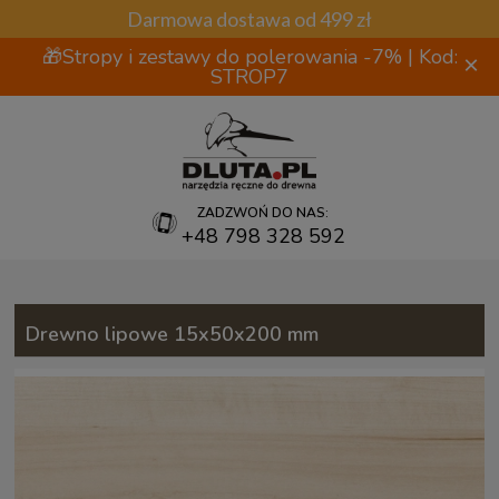
Darmowa dostawa od 499 zł
🎁Stropy i zestawy do polerowania -7% | Kod:
×
STROP7
ZADZWOŃ DO NAS:
+48 798 328 592
Drewno lipowe 15x50x200 mm