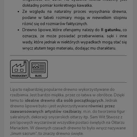
dokładny pomiar konkretnego kawałka.
Ze względu na naturalny proces wysychania drewna,
podane w tabeli rozmiary mogą w niewielkim stopniu
różnić się od rozmiarów faktycznych.
Drewno lipowe, które oferujemy należy do
II gatunku,
co
oznacza, że może posiadać przebarwienia, sęki i inne
wady, które jednak w niektórych wypadkach mogą stać się
wręcz atutem tego materiału, dodając mu charakteru.
Lipa to najbardziej popularne drewno wykorzystywane do
rzeźbienia. Jest bardzo miękka, przez co łatwa w obróbce. Dzięki
temu to
idealne drewno dla osób początkujących.
Jednak
drewno lipowe było i jest wykorzystywane
również przez
zaawansowanych artystów rzeźbiarzy
, m.in. do tworzenia figur
sakralnych, dekoracji snycerskich ołtarzy itp. Sam Wit Stwosz z
pni lipowych wyczarował wszystkie postaci świętych na Ołtarzu
Mariackim. W dawnych czasach drewno to było wręcz nazywane
„linum sacrum”, to znaczy drewno święte.