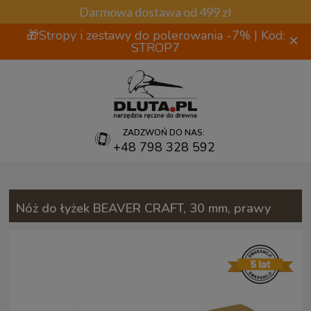
Darmowa dostawa od 499 zł
🎁Stropy i zestawy do polerowania -7% | Kod:
×
STROP7
ZADZWOŃ DO NAS:
+48 798 328 592
Nóż do łyżek BEAVER CRAFT, 30 mm, prawy