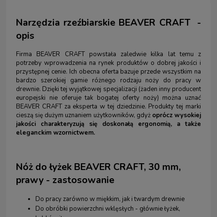
Narzędzia rzeźbiarskie BEAVER CRAFT -
opis
Firma BEAVER CRAFT powstała zaledwie kilka lat temu z
potrzeby wprowadzenia na rynek produktów o dobrej jakości i
przystępnej cenie. Ich obecna oferta bazuje przede wszystkim na
bardzo szerokiej gamie różnego rodzaju noży do pracy w
drewnie. Dzięki tej wyjątkowej specjalizacji (żaden inny producent
europejski nie oferuje tak bogatej oferty noży) można uznać
BEAVER CRAFT za eksperta w tej dziedzinie. Produkty tej marki
cieszą się dużym uznaniem użytkowników, gdyż
oprócz wysokiej
jakości charakteryzują się doskonałą ergonomią, a także
eleganckim wzornictwem.
Nóż do łyżek BEAVER CRAFT, 30 mm,
prawy - zastosowanie
Do pracy zarówno w miękkim, jak i twardym drewnie
Do obróbki powierzchni wklęsłych - głównie łyżek,