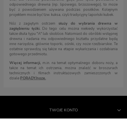
odpowiedniego drewna (np. lipowego, brzozowego), to może
być z powodzeniem używana podczas posiłków. Kolejnym
projektem może być tzw. kuksa, czyli tradycyjny lapoński kubek.
Nóż z zagiętym ostrzem
służy do wybrania drewna w
zagłębieniu łyżki.
Do tego celu można niekiedy wykorzystać
także dłuta typu "A" lub skoblice. Natomiast do obróbki wstępnej
drewna i nadania mu odpowiedniego kształtu przydatne będą
inne narzędzia, głównie toporki, ośniki, czy noże rzeźbiarskie. Te
ostatnie sprawdzą się także na etapie wykańczania i ozdabiania
gotowego przedmiotu.
Więcej informacji,
m.in. na temat optymalnego doboru noży, a
także na temat ich ostrzenia, można znaleźć w broszurach
technicznych i filmach instruktażowych zamieszczonych w
dziale
PORADY/noze.
TWOJE KONTO