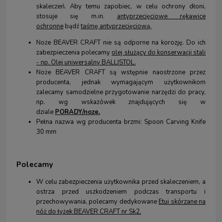
skaleczeń. Aby temu zapobiec, w celu ochrony dłoni,
stosuje się m.in.
antyprzecięciowe rękawice
ochronne
bądź
taśmę antyprzecięciową.
Noże BEAVER CRAFT nie są odporne na korozję. Do ich
zabezpieczenia polecamy
olej służący do konserwacji stali
- np. Olej uniwersalny BALLISTOL
.
Noże BEAVER CRAFT są wstępnie naostrzone przez
producenta, jednak wymagającym użytkownikom
zalecamy samodzielne przygotowanie narzędzi do pracy,
np. wg wskazówek znajdujących się w
dziale
PORADY/noze.
Pełna nazwa wg producenta brzmi: Spoon Carving Knife
30 mm
Polecamy
W celu zabezpieczenia użytkownika przed skaleczeniem, a
ostrza przed uszkodzeniem podczas transportu i
przechowywania, polecamy dedykowane
Etui skórzane na
nóż do łyżek BEAVER CRAFT nr Sk2.