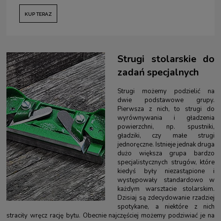
KUP TERAZ
Strugi stolarskie do
zadań specjalnych
Strugi możemy podzielić na
dwie podstawowe grupy.
Pierwsza z nich, to strugi do
wyrównywania i gładzenia
powierzchni, np. spustniki,
gładziki, czy małe strugi
jednoręczne. Istnieje jednak druga
dużo większa grupa bardzo
specjalistycznych strugów, które
kiedyś były niezastąpione i
występowały standardowo w
każdym warsztacie stolarskim.
Dzisiaj są zdecydowanie rzadziej
spotykane, a niektóre z nich
straciły wręcz rację bytu. Obecnie najczęściej możemy podziwiać je na