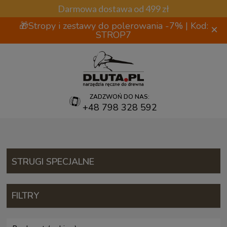
Darmowa dostawa od 499 zł
🎁Stropy i zestawy do polerowania -7% | Kod:
×
STROP7
ZADZWOŃ DO NAS:
+48 798 328 592
STRUGI SPECJALNE
FILTRY