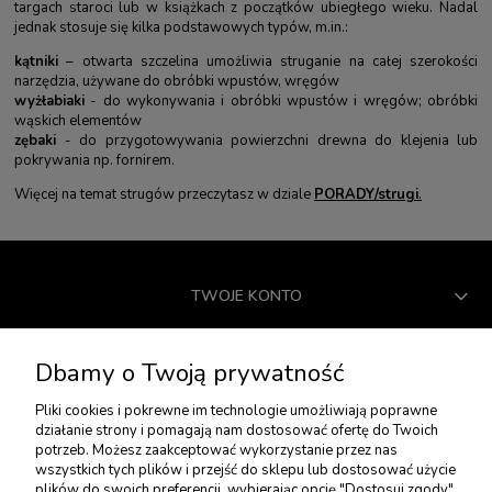
targach staroci lub w książkach z początków ubiegłego wieku. Nadal
jednak stosuje się kilka podstawowych typów, m.in.:
kątniki
– otwarta szczelina umożliwia struganie na całej szerokości
narzędzia, używane do obróbki wpustów, wręgów
wyżłabiaki
- do wykonywania i obróbki wpustów i wręgów; obróbki
wąskich elementów
zębaki
- do przygotowywania powierzchni drewna do klejenia lub
pokrywania np. fornirem.
Więcej na temat strugów przeczytasz w dziale
PORADY/strugi
.
TWOJE KONTO
USŁUGI DODATKOWE
Dbamy o Twoją prywatność
Pliki cookies i pokrewne im technologie umożliwiają poprawne
działanie strony i pomagają nam dostosować ofertę do Twoich
PŁATNOŚCI I DOSTAWA
potrzeb. Możesz zaakceptować wykorzystanie przez nas
wszystkich tych plików i przejść do sklepu lub dostosować użycie
plików do swoich preferencji, wybierając opcję "Dostosuj zgody".