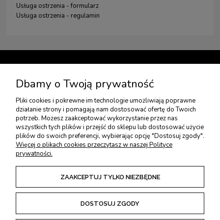
Usługa ostrzenia - formularz
Usługa ostrzenia - regulamin
TWOJE KONTO
Dbamy o Twoją prywatność
Pliki cookies i pokrewne im technologie umożliwiają poprawne
USŁUGI DODATKOWE
działanie strony i pomagają nam dostosować ofertę do Twoich
potrzeb. Możesz zaakceptować wykorzystanie przez nas
wszystkich tych plików i przejść do sklepu lub dostosować użycie
PŁATNOŚCI I DOSTAWA
plików do swoich preferencji, wybierając opcję "Dostosuj zgody".
Więcej o plikach cookies przeczytasz w naszej Polityce
prywatności.
ZWROTY I REKLAMACJE
ZAAKCEPTUJ TYLKO NIEZBĘDNE
REGULAMINY
DOSTOSUJ ZGODY