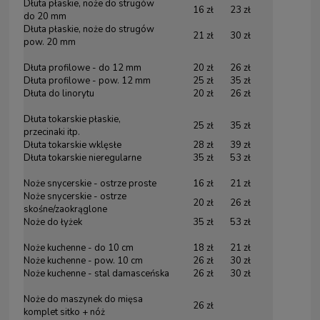
Dłuta płaskie, noże do strugów
16 zł
23 zł
do 20 mm
Dłuta płaskie, noże do strugów
21 zł
30 zł
pow. 20 mm
Dłuta profilowe - do 12 mm
20 zł
26 zł
Dłuta profilowe - pow. 12 mm
25 zł
35 zł
Dłuta do linorytu
20 zł
26 zł
Dłuta tokarskie płaskie,
25 zł
35 zł
przecinaki itp.
Dłuta tokarskie wklęsłe
28 zł
39 zł
Dłuta tokarskie nieregularne
35 zł
53 zł
Noże snycerskie - ostrze proste
16 zł
21 zł
Noże snycerskie - ostrze
20 zł
26 zł
skośne/zaokrąglone
Noże do łyżek
35 zł
53 zł
Noże kuchenne - do 10 cm
18 zł
21 zł
Noże kuchenne - pow. 10 cm
26 zł
30 zł
Noże kuchenne - stal damasceńska
26 zł
30 zł
Noże do maszynek do mięsa
26 zł
komplet sitko + nóż