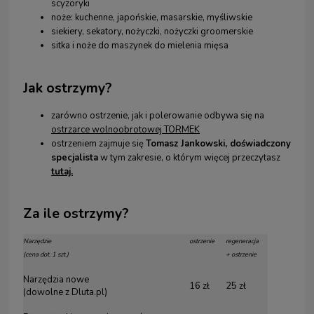
scyzoryki
noże: kuchenne, japońskie, masarskie, myśliwskie
siekiery, sekatory, nożyczki, nożyczki groomerskie
sitka i noże do maszynek do mielenia mięsa
Jak ostrzymy?
zarówno ostrzenie, jak i polerowanie odbywa się na
ostrzarce wolnoobrotowej TORMEK
ostrzeniem zajmuje się
Tomasz Jankowski, doświadczony
specjalista
w tym zakresie, o którym więcej przeczytasz
tutaj.
Za ile ostrzymy?
Narzędzie
ostrzenie
regeneracja
(cena dot. 1 szt.)
+ ostrzenie
Narzędzia nowe
16 zł
25 zł
(dowolne z Dluta.pl)