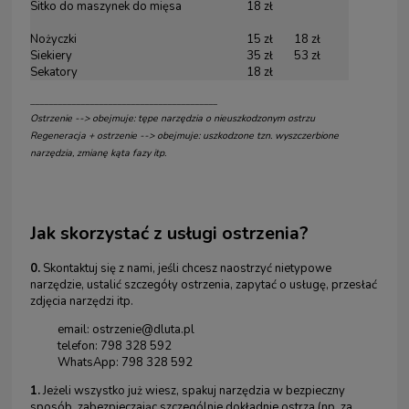
Sitko do maszynek do mięsa
18 zł
Nożyczki
15 zł
18 zł
Siekiery
35 zł
53 zł
Sekatory
18 zł
_________________________________________
Ostrzenie --> obejmuje: tępe narzędzia o nieuszkodzonym ostrzu
Regeneracja + ostrzenie --> obejmuje: uszkodzone tzn. wyszczerbione
narzędzia, zmianę kąta fazy itp.
Jak skorzystać z usługi ostrzenia?
0.
Skontaktuj się z nami, jeśli chcesz naostrzyć nietypowe
narzędzie, ustalić szczegóły ostrzenia, zapytać o usługę, przesłać
zdjęcia narzędzi itp.
email:
ostrzenie@dluta.pl
telefon: 798 328 592
WhatsApp: 798 328 592
1.
Jeżeli wszystko już wiesz, spakuj narzędzia w bezpieczny
sposób, zabezpieczając szczególnie dokładnie ostrza (np. za