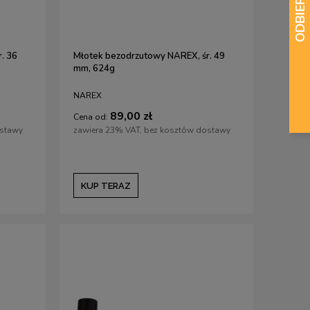
105,00 zł
139,00 z
113,00 zł
Cena regularna:
113,00 zł
Cena regularna:
152,0
Najniższa cena:
113,00 zł
Najniższa cena:
152,0
. 36
Młotek bezodrzutowy NAREX, śr. 49
KUP TERAZ
KUP TERAZ
mm, 624g
NAREX
89,00 zł
Cena od:
ostawy
zawiera 23% VAT, bez kosztów dostawy
KUP TERAZ