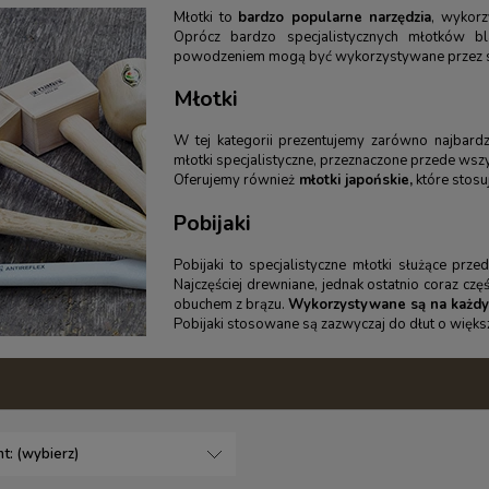
Młotki to
bardzo popularne narzędzia
, wykor
Oprócz bardzo specjalistycznych młotków blac
powodzeniem mogą być wykorzystywane przez sto
Młotki
W tej kategorii prezentujemy zarówno najbardzi
młotki specjalistyczne, przeznaczone przede ws
Oferujemy również
młotki japońskie,
które stosuj
Pobijaki
Pobijaki to specjalistyczne młotki służące prz
Najczęściej drewniane, jednak ostatnio coraz częś
obuchem z brązu.
Wykorzystywane są na każdy
Pobijaki stosowane są zazwyczaj do dłut o większ
t: (wybierz)