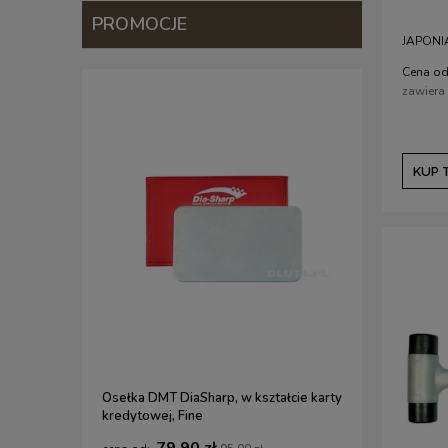
PROMOCJE
JAPONI
Cena od
zawiera
KUP 
Osełka DMT DiaSharp, w kształcie karty
Zestaw do
kredytowej, Fine