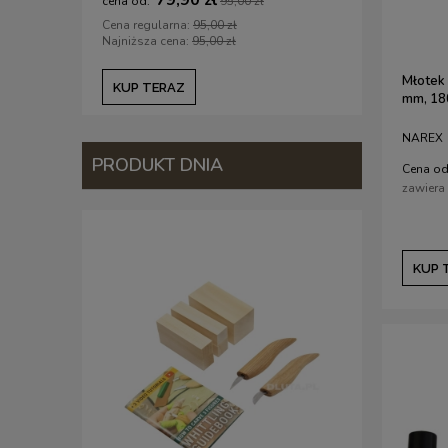
79,90 zł
6
95,00 zł
Cena regularna:
95,00 zł
Cena regul
Najniższa cena:
95,00 zł
Najniższa c
Młotek
KUP TERAZ
KUP TE
mm, 18
NAREX
PRODUKT DNIA
Cena od
zawiera
KUP 