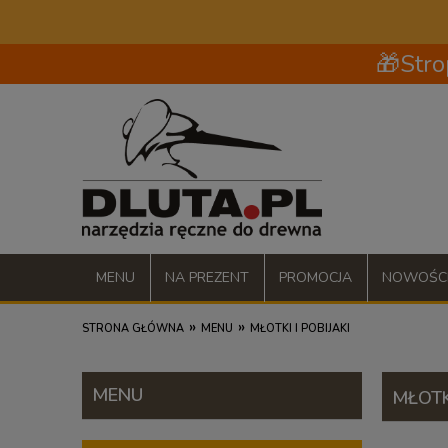
🎁Stro
MENU
NA PREZENT
PROMOCJA
NOWOŚC
»
»
STRONA GŁÓWNA
MENU
MŁOTKI I POBIJAKI
MENU
MŁOTKI