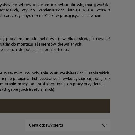
zystywane wbrew pozorom
nie tylko do wbijania gwoździ.
harskich, czy np. kamieniarskich, istnieje wiele, które z
larzy, czy innych rzemieślników pracujących z drewnem.
ej popularne młotki metalowe (tzw. ślusarskie), jak również
zystkim
do montażu elementów drewnianych.
e się m.in. do pobijania
japońskich dłut
.
ede wszystkim
do pobijania dłut rzeźbiarskich i stolarskich.
ciej do pobijania dłut rzeźbiarskich wykorzystuje się pobijaki z
m etapie pracy
, od obróbki zgrubnej, do pracy przy detalu.
ych gabarytach (rzeźbiarskich).
Cena od: (wybierz)