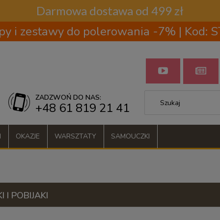
Darmowa dostawa od 499 zł
py i zestawy do polerowania -7% | Kod:
ZADZWOŃ DO NAS:
+48 61 819 21 41
I
OKAZJE
WARSZTATY
SAMOUCZKI
 I POBIJAKI