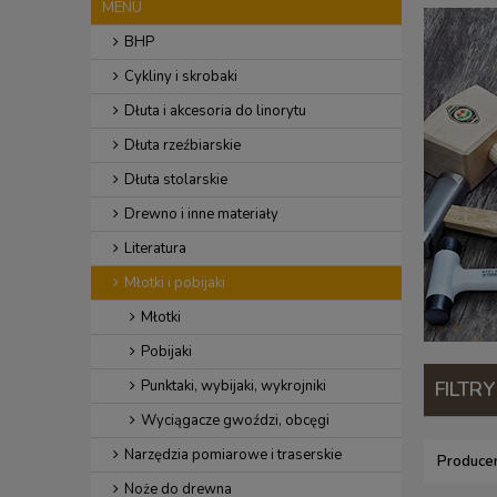
MENU
BHP
Cykliny i skrobaki
Dłuta i akcesoria do linorytu
Dłuta rzeźbiarskie
Dłuta stolarskie
Drewno i inne materiały
Literatura
Młotki i pobijaki
Młotki
Pobijaki
Punktaki, wybijaki, wykrojniki
FILTRY
Wyciągacze gwoździ, obcęgi
Narzędzia pomiarowe i traserskie
Producen
Noże do drewna