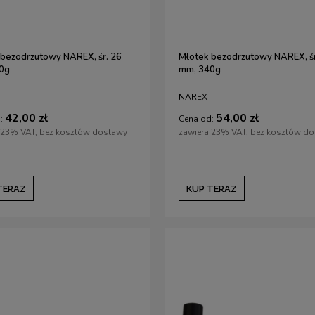
99,00 zł
81,00 zł
760,00 zł
87,00 zł
arna:
760,00 zł
Cena regularna:
87,00 zł
ena:
760,00 zł
Najniższa cena:
87,00 zł
 bezodrzutowy NAREX, śr. 26
Młotek bezodrzutowy NAREX, śr
RAZ
KUP TERAZ
0g
mm, 340g
NAREX
42,00 zł
54,00 zł
:
Cena od:
 23% VAT, bez kosztów dostawy
zawiera 23% VAT, bez kosztów d
TERAZ
KUP TERAZ