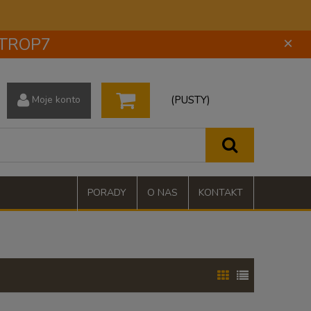
 STROP7
×
(PUSTY)
Moje konto
PORADY
O NAS
KONTAKT