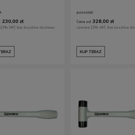
A
pozostali
230,00 zł
328,00 zł
:
Cena od:
 23% VAT, bez kosztów dostawy
zawiera 23% VAT, bez kosztów d
TERAZ
KUP TERAZ
 ostrzenia Deluxe VERITAS
Drewno orzechowe - formatka na
kuksę - ŚREDNIA (150 x 85 x 50 mm) -
BEAVER CRAFT