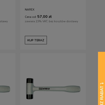
NAREX
57,00 zł
Cena od:
ostawy
zawiera 23% VAT, bez kosztów dostawy
KUP TERAZ
Dłuto półokrągłe do drzeworytu i
Dłuto stolarskie k
linorytu PFEIL (Swiss made), profil 11,
Premium
szer. 0,5 mm