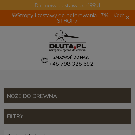
Darmowa dostawa od 499 zł
🎁Stropy i zestawy do polerowania -7% | Kod:
×
STROP7
ZADZWOŃ DO NAS:
+48 798 328 592
NOŻE DO DREWNA
FILTRY