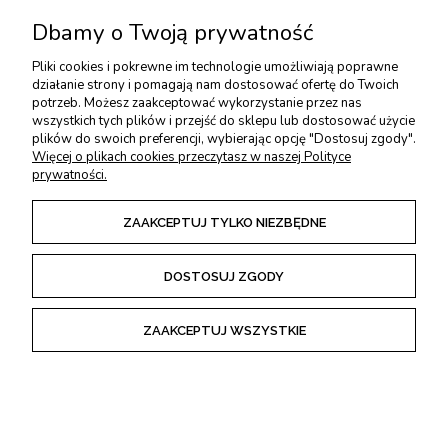
Dbamy o Twoją prywatność
Pliki cookies i pokrewne im technologie umożliwiają poprawne
działanie strony i pomagają nam dostosować ofertę do Twoich
Nóż snycerski PFEIL (Swiss made), kształt 3
potrzeb. Możesz zaakceptować wykorzystanie przez nas
wszystkich tych plików i przejść do sklepu lub dostosować użycie
plików do swoich preferencji, wybierając opcję "Dostosuj zgody".
PFEIL (SWISS MADE)
Więcej o plikach cookies przeczytasz w naszej Polityce
prywatności.
81,00 zł
Cena od:
zawiera 23% VAT, bez kosztów dostawy
ZAAKCEPTUJ TYLKO NIEZBĘDNE
DOSTOSUJ ZGODY
KUP TERAZ
ZAAKCEPTUJ WSZYSTKIE