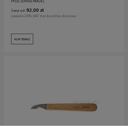
PFEIL (SWISS MADE)
92,00 zł
Cena od:
zawiera 23% VAT, bez kosztów dostawy
KUP TERAZ