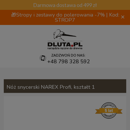
Darmowa dostawa od 499 zł
🎁Stropy i zestawy do polerowania -7% | Kod:
×
STROP7
ZADZWOŃ DO NAS:
+48 798 328 592
Nóż snycerski NAREX Profi, kształt 1