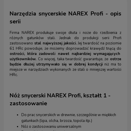
Narzędzia snycerskie NAREX Profi - opis
serii
Firma NAREX produkuje swoje dłuta i noże do rzeźbienia z
różnych gatunków stali. Jednak do produkcji serii Profi
zastosowano
stal najwyższej jakości.
Jej twardość na poziomie
61 HRc powoduje, że możemy doprowadzić krawędź tnącą do
ostrości, która zadowoli nawet najbardziej wymagających
użytkowników.
Co więcej, taka twardość gwarantuje, że
ostrze
będzie dłużej utrzymywało się w dobrej kondycji
niż ma to
miejsce w narzędziach wykonanych ze stali o mniejszej wartości
HRc.
Nóż snycerski NAREX Profi, kształt 1 -
zastosowanie
Do prac snycerskich w drewnie, szczególnie w miękkich
gatunkach (lipa, olcha, brzoza, topola itp.)
Nóż o zastosowaniu uniwersalnym