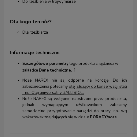
Do rzeźbienia w trójwymiarze
Dla kogo
ten nóż?
Dla rzeźbiarza
Informacje techniczne
Szczegółowe parametry
tego produktu znajdziesz w
↑
zakładce
Dane techniczne.
Noże NAREX nie są odporne na korozję. Do ich
zabezpieczenia polecamy
olej służący do konserwacji stali
- np. Olej uniwersalny BALLISTOL
.
Noże NAREX są wstępnie naostrzone przez producenta,
jednak wymagającym użytkownikom zalecamy
samodzielne przygotowanie narzędzi do pracy, np. wg
wskazówek znajdujących się w dziale
PORADY/noze.