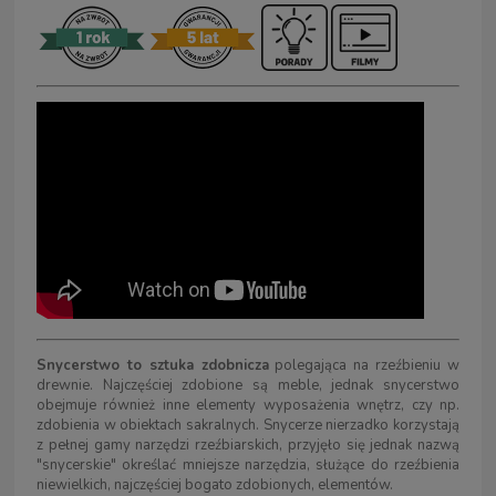
Snycerstwo to sztuka zdobnicza
polegająca na rzeźbieniu w
drewnie. Najczęściej zdobione są meble, jednak snycerstwo
obejmuje również inne elementy wyposażenia wnętrz, czy np.
zdobienia w obiektach sakralnych. Snycerze nierzadko korzystają
z pełnej gamy narzędzi rzeźbiarskich, przyjęło się jednak nazwą
"snycerskie" określać mniejsze narzędzia, służące do rzeźbienia
niewielkich, najczęściej bogato zdobionych, elementów.