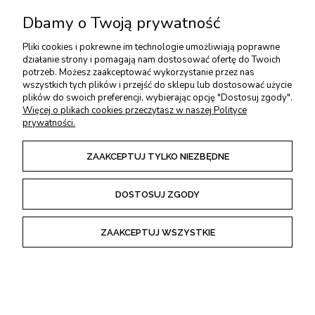
Dbamy o Twoją prywatność
USŁUGI DODATKOWE
Pliki cookies i pokrewne im technologie umożliwiają poprawne
działanie strony i pomagają nam dostosować ofertę do Twoich
PŁATNOŚCI I DOSTAWA
potrzeb. Możesz zaakceptować wykorzystanie przez nas
wszystkich tych plików i przejść do sklepu lub dostosować użycie
plików do swoich preferencji, wybierając opcję "Dostosuj zgody".
ZWROTY I REKLAMACJE
Więcej o plikach cookies przeczytasz w naszej Polityce
prywatności.
REGULAMINY
ZAAKCEPTUJ TYLKO NIEZBĘDNE
DOSTOSUJ ZGODY
POKAŻ PEŁNĄ WERSJĘ STRONY
ZAAKCEPTUJ WSZYSTKIE
Sklep internetowy Shoper Premium