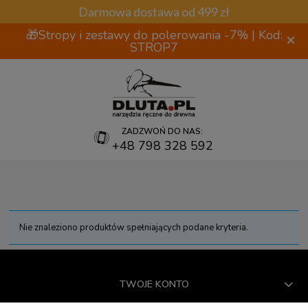
Darmowa dostawa od 499 zł
🎁Stropy i zestawy do polerowania -7% | Kod:
×
STROP7
ZADZWOŃ DO NAS:
+48 798 328 592
Nie znaleziono produktów spełniających podane kryteria.
TWOJE KONTO