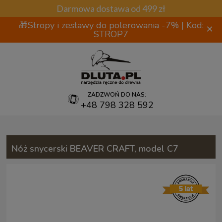
Darmowa dostawa od 499 zł
🎁Stropy i zestawy do polerowania -7% | Kod:
×
STROP7
ZADZWOŃ DO NAS:
+48 798 328 592
Nóż snycerski BEAVER CRAFT, model C7