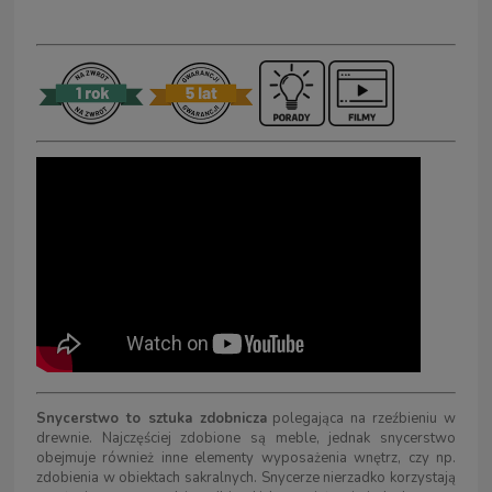
Snycerstwo to sztuka zdobnicza
polegająca na rzeźbieniu w
drewnie. Najczęściej zdobione są meble, jednak snycerstwo
obejmuje również inne elementy wyposażenia wnętrz, czy np.
zdobienia w obiektach sakralnych. Snycerze nierzadko korzystają