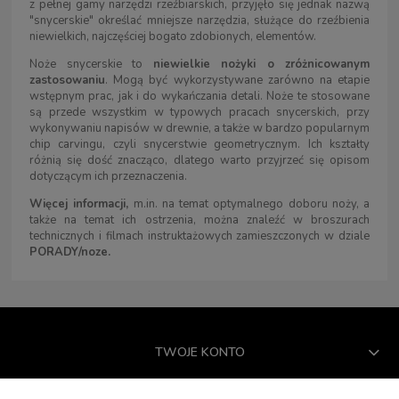
z pełnej gamy narzędzi rzeźbiarskich, przyjęło się jednak nazwą
"snycerskie" określać mniejsze narzędzia, służące do rzeźbienia
niewielkich, najczęściej bogato zdobionych, elementów.
Noże snycerskie to
niewielkie nożyki o zróżnicowanym
zastosowaniu
. Mogą być wykorzystywane zarówno na etapie
wstępnym prac, jak i do wykańczania detali. Noże te stosowane
są przede wszystkim w typowych pracach snycerskich, przy
wykonywaniu napisów w drewnie, a także w bardzo popularnym
chip carvingu, czyli snycerstwie geometrycznym. Ich kształty
różnią się dość znacząco, dlatego warto przyjrzeć się opisom
dotyczącym ich przeznaczenia.
Więcej informacji,
m.in. na temat optymalnego doboru noży, a
także na temat ich ostrzenia, można znaleźć w broszurach
technicznych i filmach instruktażowych zamieszczonych w dziale
PORADY/noze.
TWOJE KONTO