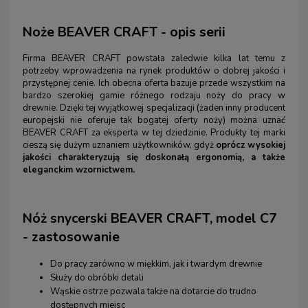
Noże BEAVER CRAFT - opis serii
Firma BEAVER CRAFT powstała zaledwie kilka lat temu z
potrzeby wprowadzenia na rynek produktów o dobrej jakości i
przystępnej cenie. Ich obecna oferta bazuje przede wszystkim na
bardzo szerokiej gamie różnego rodzaju noży do pracy w
drewnie. Dzięki tej wyjątkowej specjalizacji (żaden inny producent
europejski nie oferuje tak bogatej oferty noży) można uznać
BEAVER CRAFT za eksperta w tej dziedzinie. Produkty tej marki
cieszą się dużym uznaniem użytkowników, gdyż
oprócz wysokiej
jakości charakteryzują się doskonałą ergonomią, a także
eleganckim wzornictwem.
Nóż snycerski BEAVER CRAFT, model C7
- zastosowanie
Do pracy zarówno w miękkim, jak i twardym drewnie
Służy do obróbki detali
Wąskie ostrze pozwala także na dotarcie do trudno
dostępnych miejsc