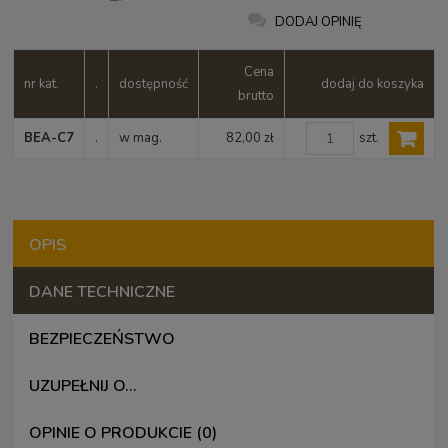
DODAJ OPINIĘ
Cena
nr kat.
.
dostępność
dodaj do koszyka
brutto
szt.
BEA-C7
.
w mag.
82,00 zł
OPIS
DANE TECHNICZNE
BEZPIECZEŃSTWO
UZUPEŁNIJ O...
OPINIE O PRODUKCIE (0)