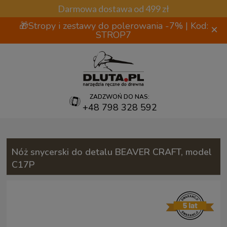
Darmowa dostawa od 499 zł
🎁Stropy i zestawy do polerowania -7% | Kod:
×
STROP7
ZADZWOŃ DO NAS:
+48 798 328 592
Nóż snycerski do detalu BEAVER CRAFT, model
C17P