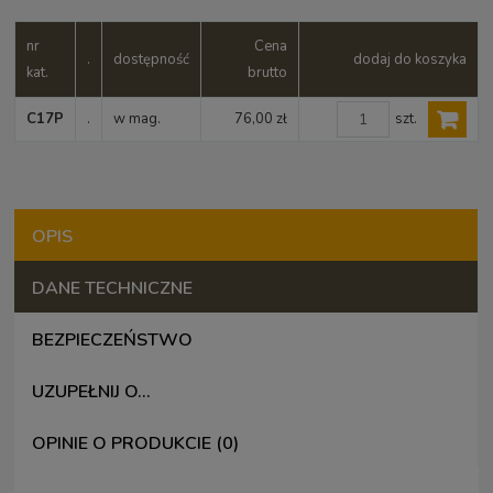
nr
Cena
.
dostępność
dodaj do koszyka
kat.
brutto
szt.
C17P
.
w mag.
76,00 zł
OPIS
DANE TECHNICZNE
BEZPIECZEŃSTWO
UZUPEŁNIJ O...
OPINIE O PRODUKCIE (0)