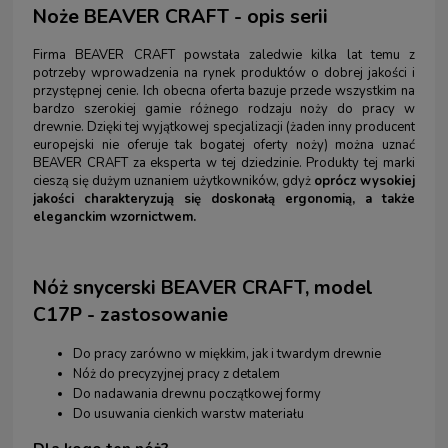
Noże BEAVER CRAFT - opis serii
Firma BEAVER CRAFT powstała zaledwie kilka lat temu z
potrzeby wprowadzenia na rynek produktów o dobrej jakości i
przystępnej cenie. Ich obecna oferta bazuje przede wszystkim na
bardzo szerokiej gamie różnego rodzaju noży do pracy w
drewnie. Dzięki tej wyjątkowej specjalizacji (żaden inny producent
europejski nie oferuje tak bogatej oferty noży) można uznać
BEAVER CRAFT za eksperta w tej dziedzinie. Produkty tej marki
cieszą się dużym uznaniem użytkowników, gdyż
oprócz wysokiej
jakości charakteryzują się doskonałą ergonomią, a także
eleganckim wzornictwem.
Nóż snycerski BEAVER CRAFT, model
C17P - zastosowanie
Do pracy zarówno w miękkim, jak i twardym drewnie
Nóż do precyzyjnej pracy z detalem
Do nadawania drewnu początkowej formy
Do usuwania cienkich warstw materiału