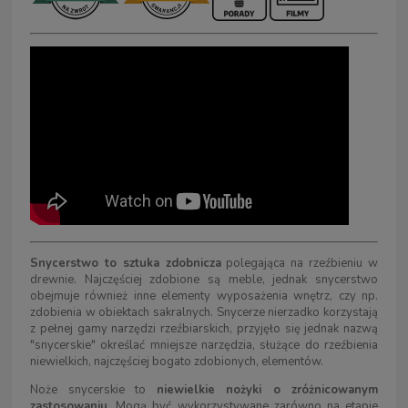
Snycerstwo to sztuka zdobnicza
polegająca na rzeźbieniu w
drewnie. Najczęściej zdobione są meble, jednak snycerstwo
obejmuje również inne elementy wyposażenia wnętrz, czy np.
zdobienia w obiektach sakralnych. Snycerze nierzadko korzystają
z pełnej gamy narzędzi rzeźbiarskich, przyjęło się jednak nazwą
"snycerskie" określać mniejsze narzędzia, służące do rzeźbienia
niewielkich, najczęściej bogato zdobionych, elementów.
Noże snycerskie to
niewielkie nożyki o zróżnicowanym
zastosowaniu
. Mogą być wykorzystywane zarówno na etapie