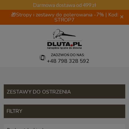
Darmowa dostawa od 499 zł
🎁Stropy i zestawy do polerowania -7% | Kod:
×
STROP7
ZADZWOŃ DO NAS:
+48 798 328 592
ZESTAWY DO OSTRZENIA
FILTRY