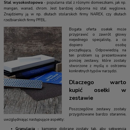
Stal wysokostopowa
- popularna stal z różnymi domieszkami, jak np.
mangan, wanad, chrom. Jest bardziej odporna niż stal węglowa.
Znajdziemy ją w np.
dłutach stolarskich firmy NAREX
, czy
dłutach
rzeźbiarskich firmy PFEIL.
Bogata oferta osełek może
przyprawić o zawrót głowy
niejednego specjalistę, a co
dopiero osobę
początkującą. Odpowiedzią na
ten problem są prezentowane
poniżej zestawy, które zostały
stworzone z myślą o ostrzeniu
konkretnych typów narzędzi.
Dlaczego warto
kupić osełki w
zestawie
Poszczególne zestawy zostały
przygotowane bardzo starannie,
uwzględniając następujące aspekty:
Granulacja
- kamienie dobrane zostały tak, aby sekwencja