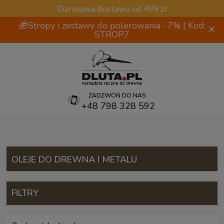
Darmowa dostawa od 499 zł
🎁Stropy i zestawy do polerowania -7% | Kod:
×
STROP7
ZADZWOŃ DO NAS:
+48 798 328 592
OLEJE DO DREWNA I METALU
FILTRY