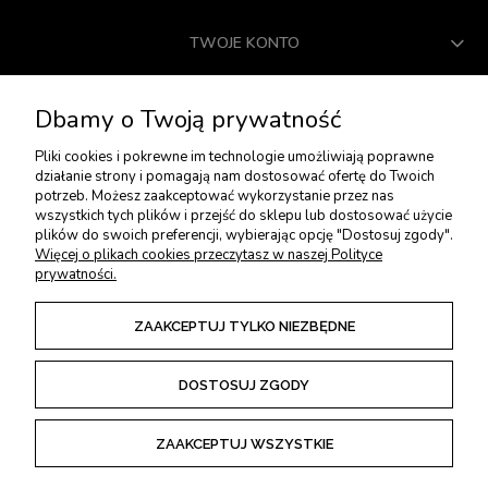
TWOJE KONTO
USŁUGI DODATKOWE
Dbamy o Twoją prywatność
Pliki cookies i pokrewne im technologie umożliwiają poprawne
działanie strony i pomagają nam dostosować ofertę do Twoich
PŁATNOŚCI I DOSTAWA
potrzeb. Możesz zaakceptować wykorzystanie przez nas
wszystkich tych plików i przejść do sklepu lub dostosować użycie
plików do swoich preferencji, wybierając opcję "Dostosuj zgody".
ZWROTY I REKLAMACJE
Więcej o plikach cookies przeczytasz w naszej Polityce
prywatności.
REGULAMINY
ZAAKCEPTUJ TYLKO NIEZBĘDNE
DOSTOSUJ ZGODY
POKAŻ PEŁNĄ WERSJĘ STRONY
ZAAKCEPTUJ WSZYSTKIE
Sklep internetowy Shoper Premium