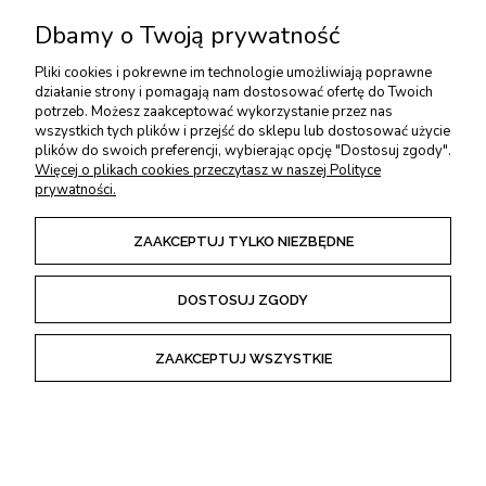
profesjach: ciesielstwie,
Dbamy o Twoją prywatność
rzeźbiarstwie, bednarstwie,
kołodziejstwie.
Pliki cookies i pokrewne im technologie umożliwiają poprawne
Siekiery, ciosła, ośniki - narzędzia z długą
działanie strony i pomagają nam dostosować ofertę do Twoich
potrzeb. Możesz zaakceptować wykorzystanie przez nas
historią
wszystkich tych plików i przejść do sklepu lub dostosować użycie
plików do swoich preferencji, wybierając opcję "Dostosuj zgody".
Siekiery i topory
- mają różne zastosowanie, w zależności od
Więcej o plikach cookies przeczytasz w naszej Polityce
rozmiarów. Małe toporki to doskonałe narzędzia outdoorowe. Duże
prywatności.
topory są niezastąpione podczas ociosywanie dużych belek. Natomiast
siekiery będą przydatne m.in. w gospodarstwie domowym do
przygotowania drewna na opał.
ZAAKCEPTUJ TYLKO NIEZBĘDNE
Ciosła i skoblice
- za pomocą płaskich cioseł możesz obrabiać
drewniane bale. Ciosła wklęsłe i skoblice będą niezastąpione do
DOSTOSUJ ZGODY
wybierania drewna podczas tworzenia mis, niecek, a nawet łodzi.
Ośniki
- bardzo pomocne jeśli chcesz ociosywać drewniane klepki,
ZAAKCEPTUJ WSZYSTKIE
deski, kantówki, kołki itp.
TWOJE KONTO