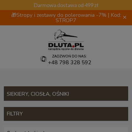
Darmowa dostawa od 499 zł
🎁Stropy i zestawy do polerowania -7% | Kod:
×
STROP7
ZADZWOŃ DO NAS:
+48 798 328 592
SIEKIERY, CIOSŁA, OŚNIKI
FILTRY