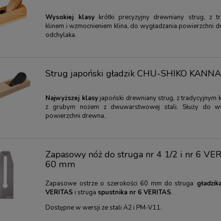
Wysokiej klasy
krótki precyzyjny drewniany strug, z t
klinem i wzmocnieniem klina, do wygładzania powierzchni d
odchylaka.
Strug japoński gładzik CHU-SHIKO KANN
Najwyższej klasy
japoński drewniany strug, z tradycyjnym 
z grubym nożem z dwuwarstwowej stali. Służy do wy
powierzchni drewna.
Zapasowy nóż do struga nr 4 1/2 i nr 6 VE
60 mm
Zapasowe ostrze o szerokości 60 mm do struga
gładzika
VERITAS
i struga
spustnika nr 6 VERITAS
.
Dostępne w wersji ze stali A2 i PM-V11.