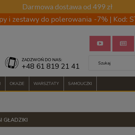
Darmowa dostawa od 499 zł
py i zestawy do polerowania -7% | Kod:
ZADZWOŃ DO NAS:
+48 61 819 21 41
I
OKAZJE
WARSZTATY
SAMOUCZKI
I GŁADZIKI