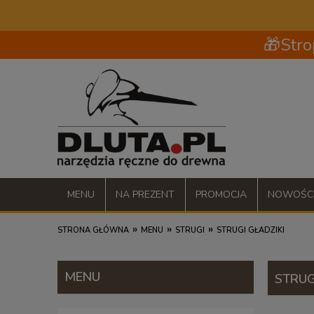
🎁Stro
MENU
NA PREZENT
PROMOCJA
NOWOŚC
»
»
»
STRONA GŁÓWNA
MENU
STRUGI
STRUGI GŁADZIKI
MENU
STRUG