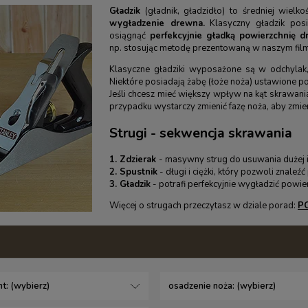
Gładzik
(gładnik, gładzidło) to średniej wielk
wygładzenie drewna.
Klasyczny gładzik pos
osiągnąć
perfekcyjnie gładką powierzchnię 
np. stosując metodę prezentowaną w naszym film
Klasyczne gładziki wyposażone są w odchylak
Niektóre posiadają żabę (łoże noża) ustawione 
Jeśli chcesz mieć większy wpływ na kąt skrawania
przypadku wystarczy zmienić fazę noża, aby zmieni
Strugi - sekwencja skrawania
1.
Zdzierak
- masywny strug do usuwania dużej i
2.
Spustnik
- długi i ciężki, który pozwoli znaleź
3. Gładzik
- potrafi perfekcyjnie wygładzić powie
Więcej o strugach przeczytasz w dziale porad:
PO
t: (wybierz)
osadzenie noża: (wybierz)