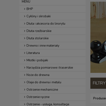
MENU
BHP
Cykliny i skrobaki
Dłuta i akcesoria do linorytu
Dłuta rzeźbiarskie
Dłuta stolarskie
Drewno i inne materiały
Literatura
Młotki i pobijaki
Narzędzia pomiarowe i traserskie
Noże do drewna
Oleje do drewna i metalu
FILTRY
Ostrzenie mechaniczne
Ostrzenie ręczne
Producen
Ostrzenie - usługa, konsultacje