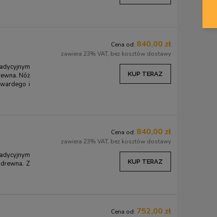
Zestaw do strugania łyżek BEAVER
Zestaw do ostrzenia 
CRAFT - 3 cześciowy
struga Basic
840,00 zł
239,00 zł
249,00 z
Cena od:
258,00 zł
zawiera 23% VAT, bez kosztów dostawy
Cena regularna:
258,00 zł
Cena regularna:
286,0
Najniższa cena:
239,00 zł
Najniższa cena:
286,0
radycyjnym
KUP TERAZ
rewna. Nóż
twardego i
KUP TERAZ
KUP TERAZ
840,00 zł
Cena od:
zawiera 23% VAT, bez kosztów dostawy
radycyjnym
KUP TERAZ
 drewna. Z
752,00 zł
Cena od: