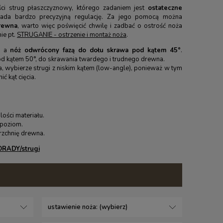
ości strug płaszczyznowy, którego zadaniem jest
ostateczne
iada bardzo precyzyjną regulację. Za jego pomocą można
drewna
, warto więc poświęcić chwilę i zadbać o ostrość noża
ie pt.
STRUGANIE - ostrzenie i montaż noża
.
, a
nóż odwrócony fazą do dołu skrawa pod kątem 45°
.
pod kątem 50°, do skrawania twardego i trudnego drewna.
, wybierze strugi z niskim kątem (
low-angle
), ponieważ w tym
ć kąt cięcia.
lości materiału.
ć poziom.
rzchnię drewna.
RADY/strugi
ustawienie noża: (wybierz)