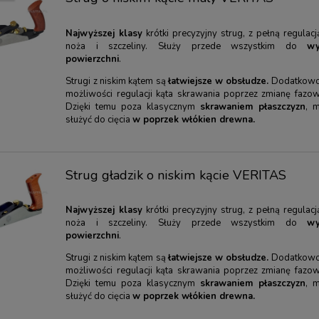
Najwyższej klasy
krótki precyzyjny strug, z pełną regulac
noża i szczeliny. Służy przede wszystkim do
wy
powierzchni
.
Strugi z niskim kątem są
łatwiejsze w obsłudze.
Dodatkowo 
możliwości regulacji kąta skrawania poprzez zmianę fazow
Dzięki temu poza klasycznym
skrawaniem płaszczyzn
, 
służyć do cięcia
w poprzek włókien drewna.
Strug gładzik o niskim kącie VERITAS
Najwyższej klasy
krótki precyzyjny strug, z pełną regulac
noża i szczeliny. Służy przede wszystkim do
wy
powierzchni
.
Strugi z niskim kątem są
łatwiejsze w obsłudze.
Dodatkowo 
możliwości regulacji kąta skrawania poprzez zmianę fazow
Dzięki temu poza klasycznym
skrawaniem płaszczyzn
, 
służyć do cięcia
w poprzek włókien drewna.