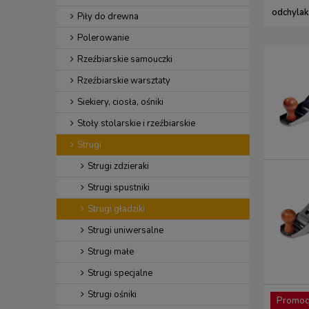
odchylak
Piły do drewna
Polerowanie
Rzeźbiarskie samouczki
Rzeźbiarskie warsztaty
Siekiery, ciosła, ośniki
Stoły stolarskie i rzeźbiarskie
Strugi
Strugi zdzieraki
Strugi spustniki
Strugi gładziki
Strugi uniwersalne
Strugi małe
Strugi specjalne
Strugi ośniki
Promoc