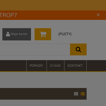
 STROP7
×
(PUSTY)
Moje konto
PORADY
O NAS
KONTAKT