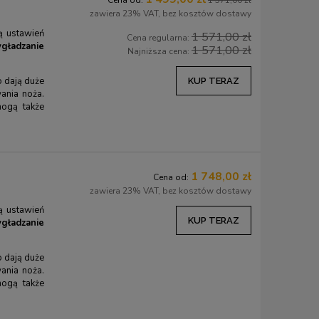
Cena od:
1 571,00 zł
zawiera 23% VAT, bez kosztów dostawy
ją ustawień
1 571,00 zł
Cena regularna:
gładzanie
1 571,00 zł
Najniższa cena:
dają duże
KUP TERAZ
ania noża.
mogą także
1 748,00 zł
Cena od:
zawiera 23% VAT, bez kosztów dostawy
ją ustawień
KUP TERAZ
gładzanie
dają duże
ania noża.
mogą także