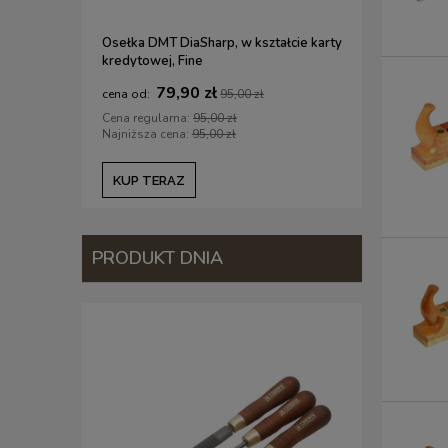
Osełka DMT DiaSharp, w kształcie karty
Olej BALLI
kredytowej, Fine
uniwersal
79,90 zł
1
95,00 zł
Cena regularna:
95,00 zł
Cena regul
Najniższa cena:
95,00 zł
Najniższa c
KUP TERAZ
KUP TE
PRODUKT DNIA