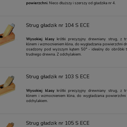
powierzchni
. Nieco dłuższy i szerszy od gładzika nr 4.
STOL 50 ml - płyn
Strug o niskim kącie mały VERITAS
ny
Strug gładzik nr 104 S ECE
8,90 zł
1 499,00 zł
21,00 zł
1 571,00 zł
arna:
21,00 zł
Cena regularna:
1 571,00 zł
ena:
21,00 zł
Najniższa cena:
1 571,00 zł
Wysokiej klasy
krótki precyzyjny drewniany strug, z t
klinem i wzmocnieniem klina, do wygładzania powierzchni d
osadzony pod wyższym kątem 50° - idealny do obróbki 
RAZ
KUP TERAZ
trudnego drewna. Z odchylakiem.
Strug gładzik nr 103 S ECE
Wysokiej klasy
krótki precyzyjny drewniany strug, z t
klinem i wzmocnieniem klina, do wygładzania powierzchni
odchylakiem.
Strug gładzik nr 105 S ECE