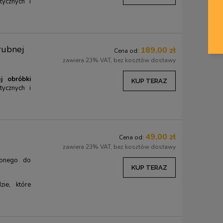
tycznych i
Najniższa cena:
109,00 zł
Najniższa cena:
91,00
KUP TERAZ
KUP TERAZ
rubnej
189,00 zł
Cena od:
zawiera 23% VAT, bez kosztów dostawy
j obróbki
KUP TERAZ
tycznych i
49,00 zł
Cena od:
zawiera 23% VAT, bez kosztów dostawy
zonego do
KUP TERAZ
zie, które