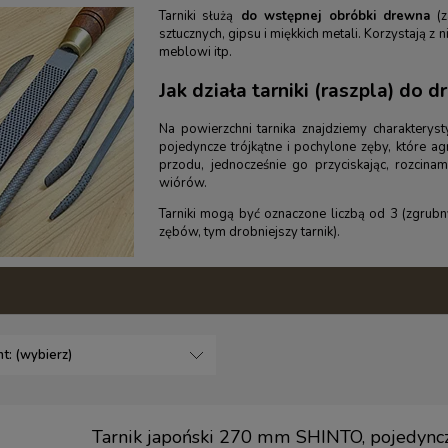
Tarniki służą
do wstępnej obróbki drewna
(z
sztucznych, gipsu i miękkich metali. Korzystają z n
meblowi itp.
Jak działa tarniki (raszpla) do 
Na powierzchni tarnika znajdziemy charakterys
pojedyncze trójkątne i pochylone zęby, które 
przodu, jednocześnie go przyciskając, rozcina
wiórów.
Tarniki mogą być oznaczone liczbą od 3 (zgrubn
zębów, tym drobniejszy tarnik).
t: (wybierz)
Tarnik japoński 270 mm SHINTO, pojedync