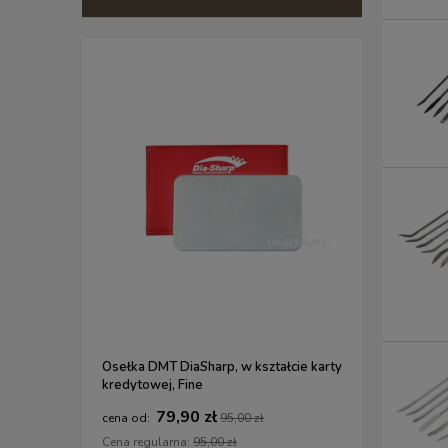
Osełka DMT DiaSharp, w kształcie karty
Zestaw DIY
kredytowej, Fine
desek kuc
79,90 zł
4
95,00 zł
Cena regularna:
95,00 zł
Cena regul