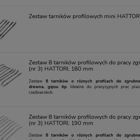
Zestaw tarników profilowych mini HATTOR
Zestaw 8 tarników profilowych do pracy zg
(nr 3) HATTORI, 180 mm
Zestaw
8 tarników o różnych profilach do zgrubne
drewna, gipsu itp
. Idealne do precyzyjnych prac plas
rzeźbiarskich.
 do renowacji drewnianych
Cyklina uniwersalna wąska NAREX 0,7
Zestaw 8 tarników profilowych do pracy zg
hennych
mm
(nr 3) HATTORI, 190 mm
4,00 zł
17,90 zł
50,00 zł
20,00 zł
Zestaw
8 tarników o różnych profilach do zgrubne
arna:
50,00 zł
Cena regularna:
20,00 zł