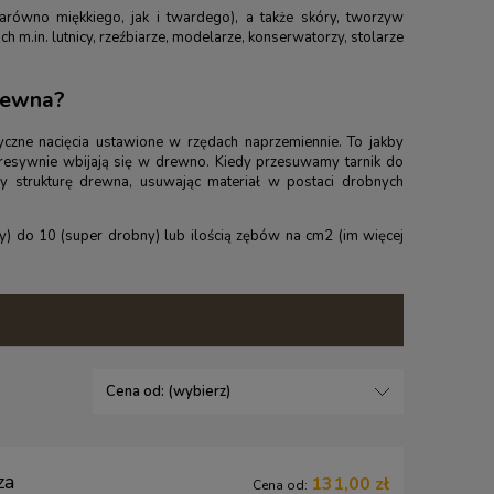
arówno miękkiego, jak i twardego), a także skóry, tworzyw
ich m.in. lutnicy, rzeźbiarze, modelarze, konserwatorzy, stolarze
drewna?
tyczne nacięcia ustawione w rzędach naprzemiennie. To jakby
agresywnie wbijają się w drewno. Kiedy przesuwamy tarnik do
my strukturę drewna, usuwając materiał w postaci drobnych
y) do 10 (super drobny) lub ilością zębów na cm2 (im więcej
Cena od: (wybierz)
za
131,00 zł
Cena od: