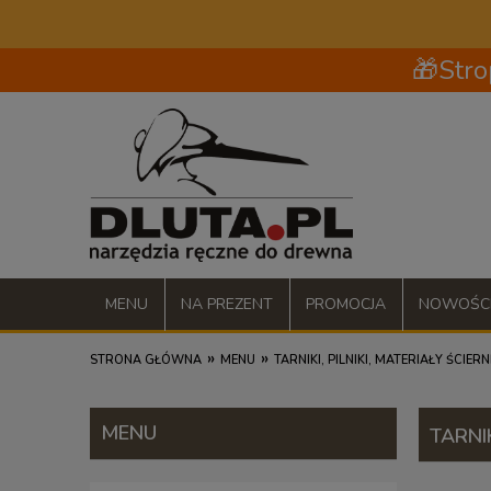
🎁Stro
MENU
NA PREZENT
PROMOCJA
NOWOŚC
»
»
STRONA GŁÓWNA
MENU
TARNIKI, PILNIKI, MATERIAŁY ŚCIERN
MENU
TARNI