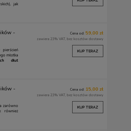
KUP TERAZ
skich), jak
ników -
59,00 zł
Cena od:
zawiera 23% VAT, bez kosztów dostawy
pierścień
KUP TERAZ
ego młotka
ych dłut
ników -
15,00 zł
Cena od:
zawiera 23% VAT, bez kosztów dostawy
na zarówno
KUP TERAZ
ak również