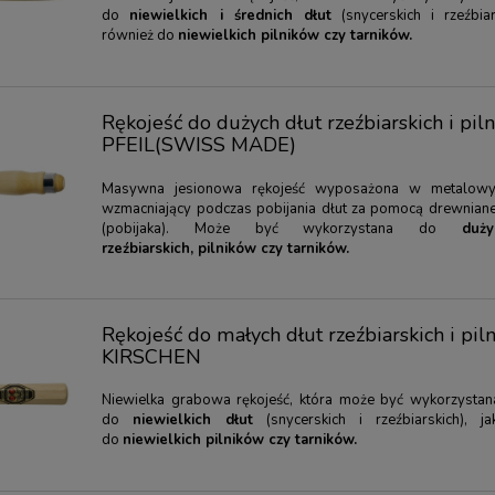
do
niewielkich i średnich dłut
(snycerskich i rzeźbiar
również do
niewielkich pilników czy tarników.
Rękojeść do dużych dłut rzeźbiarskich i pil
PFEIL(SWISS MADE)
Masywna jesionowa rękojeść wyposażona w metalowy 
wzmacniający podczas pobijania dłut za pomocą drewnian
(pobijaka). Może być wykorzystana do
duż
rzeźbiarskich, pilników czy tarników.
Rękojeść do małych dłut rzeźbiarskich i pil
KIRSCHEN
Niewielka grabowa rękojeść, która może być wykorzysta
do
niewielkich dłut
(snycerskich i rzeźbiarskich), j
do
niewielkich pilników czy tarników.