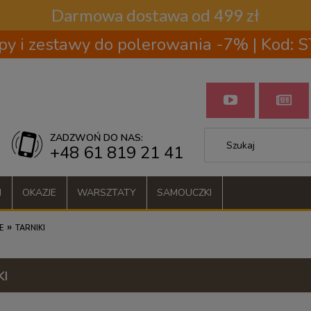
Darmowa dostawa od 499 zł
py i zestawy do polerowania -7% | Kod:
ZADZWOŃ DO NAS:
+48 61 819 21 41
I
OKAZJE
WARSZTATY
SAMOUCZKI
»
E
TARNIKI
KI