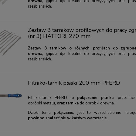
drewna, gipsu itp
. Idealne do precyzyjnych prac plas
ena:
50,00 zł
Najniższa cena:
20,00 zł
rzeźbiarskich.
RAZ
KUP TERAZ
Zestaw 8 tarników profilowych do pracy zg
(nr 3) HATTORI, 270 mm
Zestaw
8 tarników o różnych profilach do zgrubne
drewna, gipsu itp
. Idealne do precyzyjnych prac plas
rzeźbiarskich.
Pilniko-tarnik płaski 200 mm PFERD
Pilniko-tarnik PFERD to
połączenie pilnika
, przeznac
obróbki metalu,
oraz tarnika
do obróbki drewna.
Dzięki temu połączeniu, jest to wszechstronne narzęd
powinno znaleźć się w każdym warsztacie
.