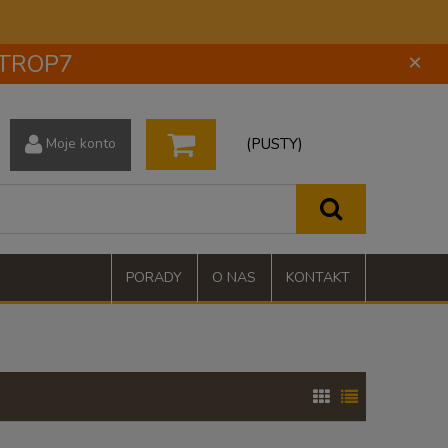
 STROP7
×
(PUSTY)
Moje konto
PORADY
O NAS
KONTAKT