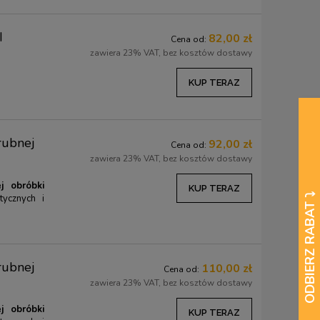
I
82,00 zł
Cena od:
zawiera 23% VAT, bez kosztów dostawy
KUP TERAZ
rubnej
92,00 zł
Cena od:
zawiera 23% VAT, bez kosztów dostawy
j obróbki
KUP TERAZ
tycznych i
Etui na narzędzia - edycja jubileuszowa -
Skrobak do renowac
rubnej
110,00 zł
Cena od:
DLUTA.PL / KIRSCHEN - 12 kieszeni
zawiera 23% VAT, bez kosztów dostawy
109,00 zł
91,00 zł
120,00 zł
j obróbki
KUP TERAZ
Cena regularna:
120,00 zł
Cena regularna:
97,00