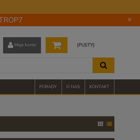
 STROP7
×
(PUSTY)
Moje konto
PORADY
O NAS
KONTAKT