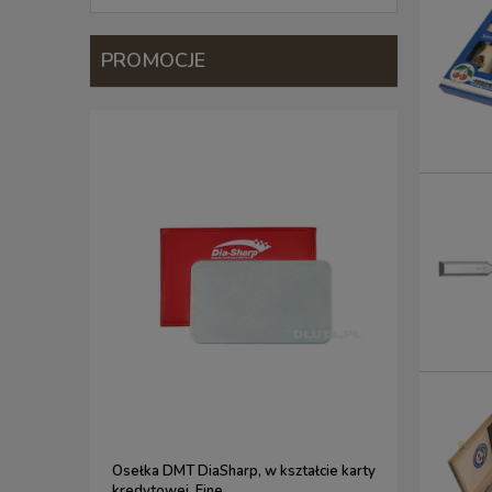
PROMOCJE
Osełka DMT DiaSharp, w kształcie karty
Etui na nar
kredytowej, Fine
DLUTA.PL /