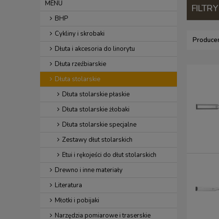
MENU
FILTRY
BHP
Cykliny i skrobaki
Producen
Dłuta i akcesoria do linorytu
Dłuta rzeźbiarskie
Dłuta stolarskie
Dłuta stolarskie płaskie
Dłuta stolarskie żłobaki
Dłuta stolarskie specjalne
Zestawy dłut stolarskich
Etui i rękojeści do dłut stolarskich
Drewno i inne materiały
Literatura
Młotki i pobijaki
Narzędzia pomiarowe i traserskie