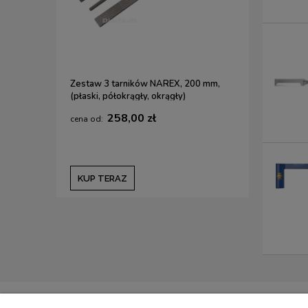
Zestaw 3 tarników NAREX, 200 mm,
(płaski, półokrągły, okrągły)
258,00 zł
KUP TERAZ