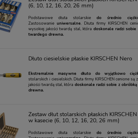
(6, 10, 12, 16, 20, 26 mm)
Podstawowe dłuta stolarskie
do średnio ciężk
Zastosowanie
uniwersalne
. Dłuta firmy KIRSCHEN cen
wysokiej jakości twardą stal, która
doskonale radzi sobie
twardego drewna.
Dłuto ciesielskie płaskie KIRSCHEN Nero
Ekstremalnie masywne dłuto do wyjątkowo ciężk
stolarskich i ciesielskich. Dłuta firmy KIRSCHEN cenione są 
jakości twardą stal, która
doskonale radzi sobie z obróbk
drewna.
Zestaw dłut stolarskich płaskich KIRSCHEN 
w kasecie (6, 10, 12, 16, 20, 26 mm)
zędzia - edycja jubileuszowa -
Skrobak do renowacji mebli TAJIMA
Podstawowe dłuta stolarskie
do średnio ciężk
 KIRSCHEN - 12 kieszeni