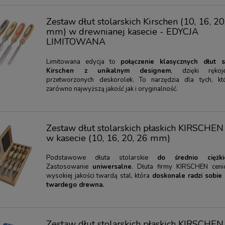
Zestaw dłut stolarskich Kirschen (10, 16, 20
mm) w drewnianej kasecie - EDYCJA
LIMITOWANA
Limitowana edycja to
połączenie klasycznych dłut st
Kirschen z unikalnym designem
, dzięki ręko
przetworzonych deskorolek. To narzędzia dla tych, kt
zarówno najwyższą jakość jak i oryginalność.
Zestaw dłut stolarskich płaskich KIRSCHEN 
w kasecie (10, 16, 20, 26 mm)
Podstawowe dłuta stolarskie
do średnio ciężk
Zastosowanie
uniwersalne
. Dłuta firmy KIRSCHEN cen
wysokiej jakości twardą stal, która
doskonale radzi sobie
twardego drewna.
Zestaw dłut stolarskich płaskich KIRSCHEN 