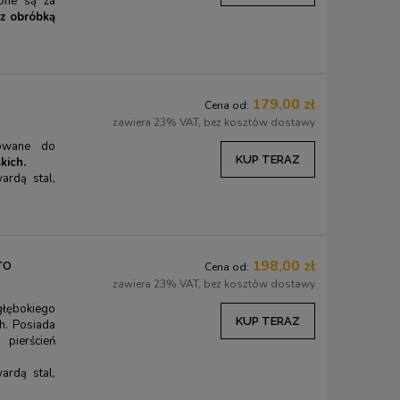
ione są za
drewnianą kasetką PEBARO
 z obróbką
104,00 zł
44,00 zł
110,00 zł
Cena regularna:
110,00 zł
Cena regularna:
48,00
Najniższa cena:
110,00 zł
Najniższa cena:
48,00
179,00 zł
Cena od:
KUP TERAZ
KUP TERAZ
zawiera 23% VAT, bez kosztów dostawy
owane do
KUP TERAZ
kich.
ardą stal,
ro
198,00 zł
Cena od:
zawiera 23% VAT, bez kosztów dostawy
łębokiego
KUP TERAZ
h. Posiada
pierścień
ardą stal,