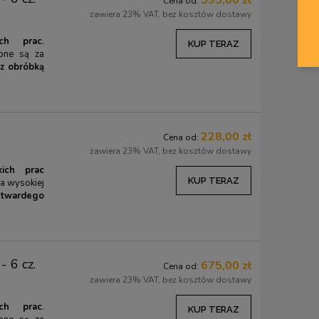
595,00 zł
Cena od:
zawiera 23% VAT, bez kosztów dostawy
ich prac
.
KUP TERAZ
ione są za
 z obróbką
228,00 zł
Cena od:
zawiera 23% VAT, bez kosztów dostawy
ich prac
KUP TERAZ
za wysokiej
ą twardego
- 6 cz.
675,00 zł
Cena od:
zawiera 23% VAT, bez kosztów dostawy
Zestaw kreatywny - pirograf
Drut tnący do drewn
ich prac
.
KUP TERAZ
podstawowy z 9 końcówkami i
500 mm