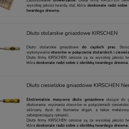
Zastosowanie
uniwersalne
. Dłuta firmy KIRSCHEN cen
wysokiej jakości twardą stal, która
doskonale radzi sobie
09,00 zł
91,00 zł
120,00 zł
97,00 zł
twardego drewna.
arna:
120,00 zł
Cena regularna:
97,00 zł
ena:
109,00 zł
Najniższa cena:
91,00 zł
Dłuto stolarskie gniazdowe KIRSCHEN
RAZ
KUP TERAZ
Dłuto stolarskie gniazdowe
do ciężkich prac
. Stos
wykonywania
otworów w połączenia stolarskich i ciesiels
Dłuta firmy KIRSCHEN cenione są za wysokiej jakości tw
która
doskonale radzi sobie z obróbką twardego drewna.
Dłuto ciesielskie gniazdowe KIRSCHEN Ne
Ekstremalnie masywne dłuto gniazdowe
służące do g
dłutowania, wycinania otworów w połączeniach ciesielskic
skórzany dysk do tłumienia drgań, a także metalowy 
zabezpieczający rękojeść.
Dłuta firmy KIRSCHEN cenione są za wysokiej jakości tw
która
doskonale radzi sobie z obróbką twardego drewna.