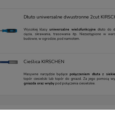
Dłuto uniwersalne dwustronne 2cut KIRS
Wysokiej klasy
uniwersalne wielofunkcyjne
dłuto do d
cięcia, skrawania, trasowania itp. Niezastąpione w wars
budowie, w ogrodzie, pod namiotem.
Cieślica KIRSCHEN
Masywne narzędzie będące
połączeniem dłuta z siekie
topór ciesielski lub topór do gniazd. Za jego pomocą wy
gniazda oraz wręby
pod połączenia ciesielskie.