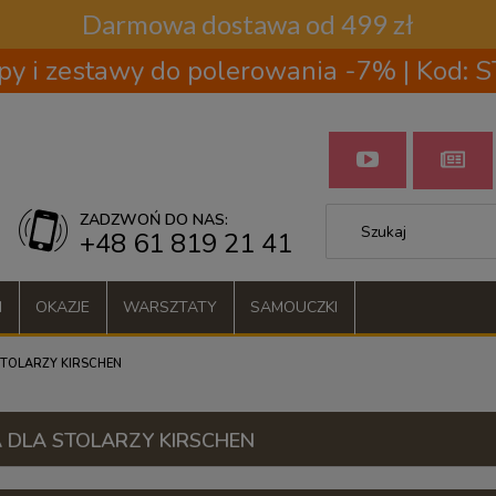
Darmowa dostawa od 499 zł
py i zestawy do polerowania -7% | Kod:
ZADZWOŃ DO NAS:
+48 61 819 21 41
I
OKAZJE
WARSZTATY
SAMOUCZKI
STOLARZY KIRSCHEN
 DLA STOLARZY KIRSCHEN