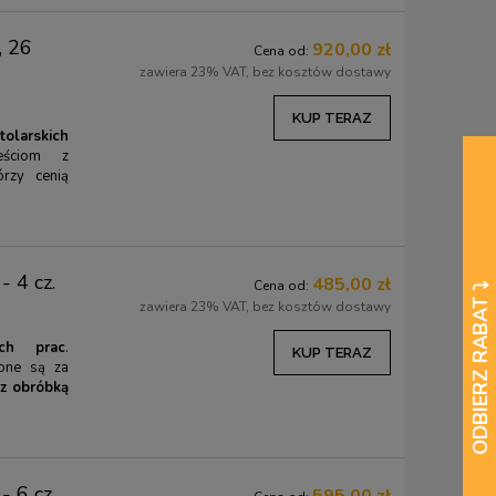
, 26
920,00 zł
Cena od:
zawiera 23% VAT, bez kosztów dostawy
KUP TERAZ
olarskich
jeściom z
órzy cenią
- 4 cz.
485,00 zł
Cena od:
zawiera 23% VAT, bez kosztów dostawy
ich prac
.
KUP TERAZ
ione są za
 z obróbką
- 6 cz.