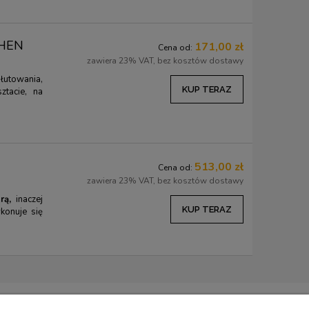
CHEN
171,00 zł
Cena od:
zawiera 23% VAT, bez kosztów dostawy
łutowania,
KUP TERAZ
ztacie, na
513,00 zł
Cena od:
zawiera 23% VAT, bez kosztów dostawy
rą,
inaczej
KUP TERAZ
konuje się