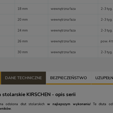
18 mm
wewnętrzna faza
2-3 tyg.
20 mm
wewnętrzna faza
2-3 tyg.
24 mm
wewnętrzna faza
2-3 tyg.
26 mm
wewnętrzna faza
pow. 4 t
30 mm
wewnętrzna faza
2-3 tyg.
DANE TECHNICZNE
BEZPIECZEŃSTWO
UZUPEŁNIJ
 stolarskie KIRSCHEN - opis serii
zna odsłona dłut stolarskich
w najlepszym wykonaniu
! Te dłuta od
wników
.