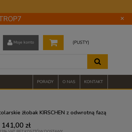
 STROP7
×
(PUSTY)
Moje konto
PORADY
O NAS
KONTAKT
tolarskie żłobak KIRSCHEN z odwrotną fazą
141,00 zł
23% VAT, BEZ KOSZTÓW DOSTAWY