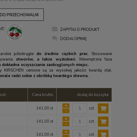
 DO PRZECHOWALNI
NT:
ZAPYTAJ O PRODUKT
DODAJ OPINIĘ
larskie półokrągłe
do średnio ciężkich prac
. Stosowane
ywania
otworów, a także wyżłobień.
Wewnętrzna faza
a
dokładne oczyszczanie zaokrąglonych miejsc.
my KIRSCHEN cenione są za wysokiej jakości twardą stal,
onale radzi sobie z obróbką twardego drewna.
ość
Cena brutto
dodaj do koszyka
+
szt.
141,00 zł
-
+
szt.
141,00 zł
-
+
szt.
141,00 zł