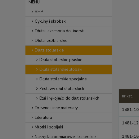
MENU
BHP
Cykliny i skrobaki
Dłuta i akcesoria do linorytu
Dłuta rzeźbiarskie
Dłuta stolarskie
Dłuta stolarskie płaskie
Dłuta stolarskie żłobaki
Dłuta stolarskie specjalne
Zestawy dłut stolarskich
nr kat.
Etui i rękojeści do dłut stolarskich
Drewno i inne materiały
1481-10
Literatura
1481-12
Młotki i pobijaki
1481-16
Narzędzia pomiarowe i traserskie