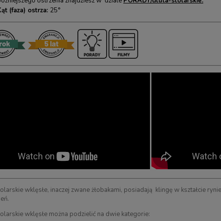
późniejszego ostrzenia znajdziesz w dziale
PORADY/dluta-stolarskie.
ąt (faza) ostrza:
25°
ił japońskich
Kamień japoński sztuczny SHAPTON
taba/Dozuki) Z-SAW, 240
HR, Hard Bond, blok, granulacja 1000
29,00 zł
199,00 zł
560,00 zł
219,00 zł
arna:
560,00 zł
Cena regularna:
219,00 zł
ena:
560,00 zł
Najniższa cena:
219,00 zł
tolarskie wklęsłe, inaczej zwane żłobakami, posiadają klingę w kształcie ry
eń.
RAZ
KUP TERAZ
tolarskie wklęsłe można podzielić na dwie kategorie: