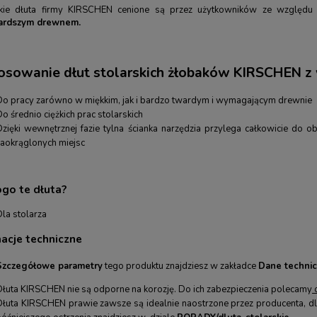
kie dłuta firmy KIRSCHEN cenione są przez użytkowników ze względu 
ardszym drewnem.
osowanie dłut stolarskich żłobaków KIRSCHEN z
Do pracy zarówno w miękkim, jak i bardzo twardym i wymagającym drewnie
o średnio ciężkich prac stolarskich
Dzięki wewnętrznej fazie tylna ścianka narzędzia przylega całkowicie do 
zaokrąglonych miejsc
ogo te dłuta?
Dla stolarza
macje techniczne
Szczegółowe parametry
tego produktu znajdziesz w zakładce
Dane technic
Dłuta KIRSCHEN nie są odporne na korozję. Do ich zabezpieczenia polecamy
o
Dłuta KIRSCHEN prawie zawsze są idealnie naostrzone przez producenta, d