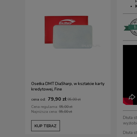
K
Osełka DMT DiaSharp, w kształcie karty
Zestaw 3 p
kredytowej, Fine
(Ryoba/Ka
mm
79,90 zł
5
95,00 zł
Cena regularna:
95,00 zł
Cena regul
Najniższa cena:
95,00 zł
Najniższa c
Dłuta s
wyżłobi
KUP TERAZ
KUP TE
Dłuta s