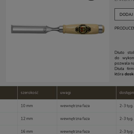
DODAJ
PRODUCE
Dłuto sto
do wykon
pozwala n
Dłuta fir
która
dosk
szerokość
uwagi
dostępn
10 mm
wewnętrzna faza
2-3 tyg.
12 mm
wewnętrzna faza
2-3 tyg.
16 mm
wewnętrzna faza
2-3 tyg.