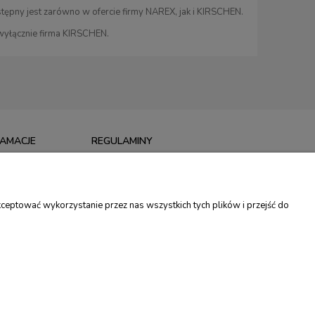
ępny jest zarówno w ofercie firmy NAREX, jak i KIRSCHEN.
 wyłącznie firma KIRSCHEN.
LAMACJE
REGULAMINY
I
REGULAMIN SKLEPU
MACJE
POLITYKA PRYWATNOŚCI
ceptować wykorzystanie przez nas wszystkich tych plików i przejść do
TU
PROGRAM LOJALNOŚCIOWY