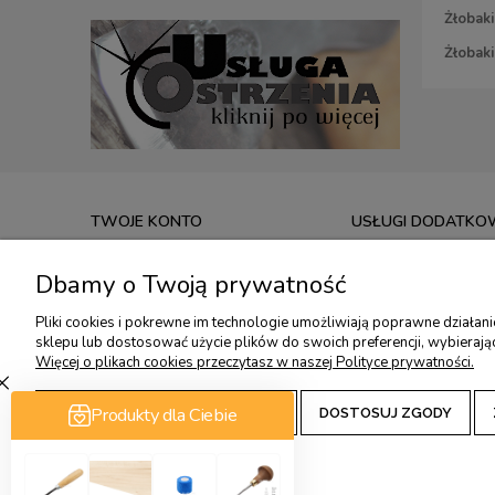
Żłobaki
Żłobaki
TWOJE KONTO
USŁUGI DODATKO
TWOJE ZAMÓWIENIA
USŁUGA OSTRZENIA
Dbamy o Twoją prywatność
USTAWIENIA KONTA
KONSULTACJE OSTRZ
Pliki cookies i pokrewne im technologie umożliwiają poprawne działan
PRZECHOWALNIA
KONSULTACJE OSTRZ
sklepu lub dostosować użycie plików do swoich preferencji, wybierają
WARSZTATY RZEŹBIA
Więcej o plikach cookies przeczytasz w naszej Polityce prywatności.
ZAAKCEPTUJ TYLKO NIEZBĘDNE
DOSTOSUJ ZGODY