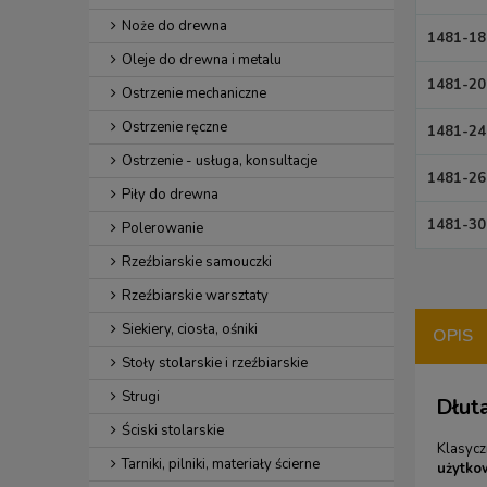
Noże do drewna
1481-18
Oleje do drewna i metalu
1481-20
Ostrzenie mechaniczne
Ostrzenie ręczne
1481-24
Ostrzenie - usługa, konsultacje
1481-26
Piły do drewna
1481-30
Polerowanie
Rzeźbiarskie samouczki
Rzeźbiarskie warsztaty
Siekiery, ciosła, ośniki
OPIS
Stoły stolarskie i rzeźbiarskie
Strugi
Dłuta
Ściski stolarskie
Klasyc
Tarniki, pilniki, materiały ścierne
użytko