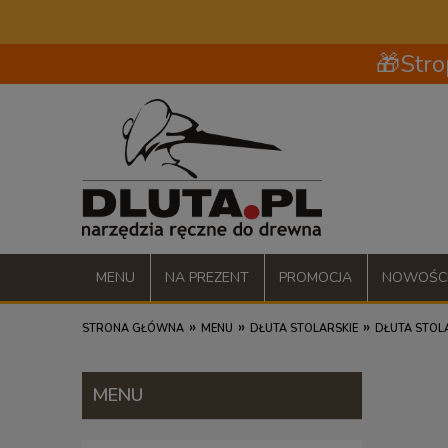
🎁Stro
MENU
NA PREZENT
PROMOCJA
NOWOŚC
»
»
»
STRONA GŁÓWNA
MENU
DŁUTA STOLARSKIE
DŁUTA STOLA
MENU