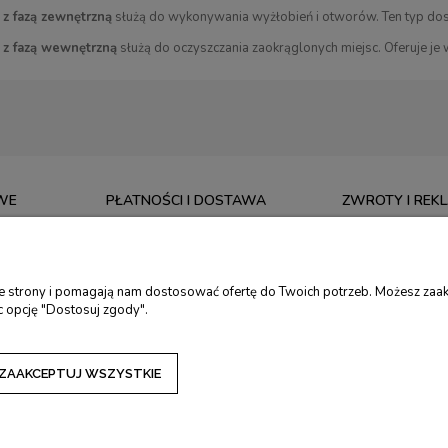
 z fazą zewnętrzną
służą do wykonywania wyżłobień i otworów. Ten typ dost
 z fazą wewnętrzną
służą do oczyszczania zaokrąglonych miejsc. Oferuje je
WE
PŁATNOŚCI I DOSTAWA
ZWROTY I REK
CZAS REALIZACJI ZAMÓWIENIA
5 LAT GWARANCJ
. RĘCZNE
KOSZTY I SPOSOBY DOSTAWY
ZWROTY I REKLA
ie strony i pomagają nam dostosować ofertę do Twoich potrzeb. Możesz zaak
. TORMEK
FORMY PŁATNOŚCI
DOKONAJ ZWRO
c opcję "Dostosuj zgody".
RSKIE
ZAKUPY NA RATY
KALKULATOR RAT
DOTACJE NA ZAKUP NARZĘDZI
ZAAKCEPTUJ WSZYSTKIE