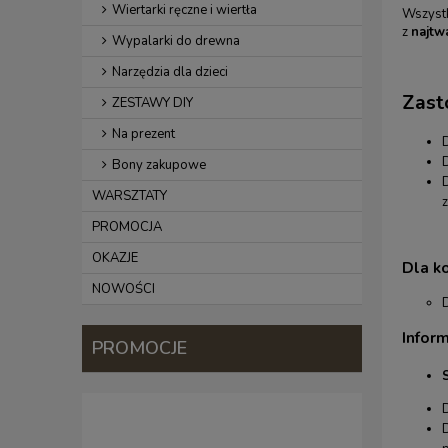
Wiertarki ręczne i wiertła
Wszyst
z
najtw
Wypalarki do drewna
Narzędzia dla dzieci
Zast
ZESTAWY DIY
Na prezent
D
Bony zakupowe
WARSZTATY
PROMOCJA
OKAZJE
Dla k
NOWOŚCI
Infor
PROMOCJE