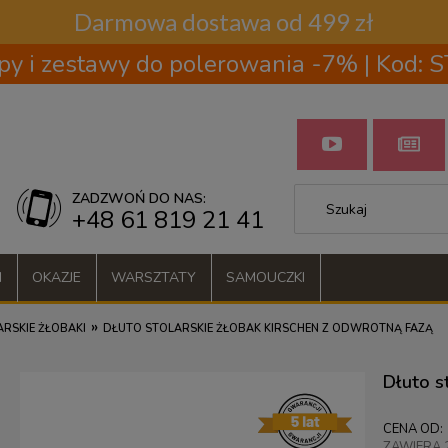
Darmowa dostawa od 499 zł
py i zestawy do polerowania -7% | Kod:
ZADZWOŃ DO NAS:
+48 61 819 21 41
I
OKAZJE
WARSZTATY
SAMOUCZKI
»
RSKIE ŻŁOBAKI
DŁUTO STOLARSKIE ŻŁOBAK KIRSCHEN Z ODWROTNĄ FAZĄ
Dłuto s
CENA OD:
ZAWIERA 