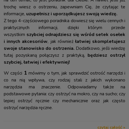
na ten temat, to jest poradnik dla Ciebie. A nawet jeśli już
trochę wiesz o ostrzeniu, zapewniam Cię, że czytając te
informacje,
uzupełnisz i uporządkujesz swoją wiedzę.
Z tego 4-częściowego poradnika dowiesz się wielu cennych i
praktycznych informacji, dzięki którym przede
wszystkim
szybciej odnajdziesz się wśród setek osełek
i innych akcesoriów
, jak również
łatwiej skompletujesz
swoje stanowisko do ostrzenia.
Dodatkowo, jeśli wiedzę
tutaj pozyskaną połączysz z praktyką,
będziesz ostrzył
szybciej, łatwiej i efektywniej!
1
W części
mówimy o tym, jak sprawdzić ostrość narzędzi i
co na nią wpływa, czy rodzaj stali z jakich wykonano
narzędzia ma znaczenie. Odpowiadamy także na
podstawowe pytania: czy ostrzyć na mokro, czy na sucho; czy
lepiej ostrzyć ręcznie czy mechanicznie oraz jak często
ostrzyć narzędzia ręczne.
czytaj całość »