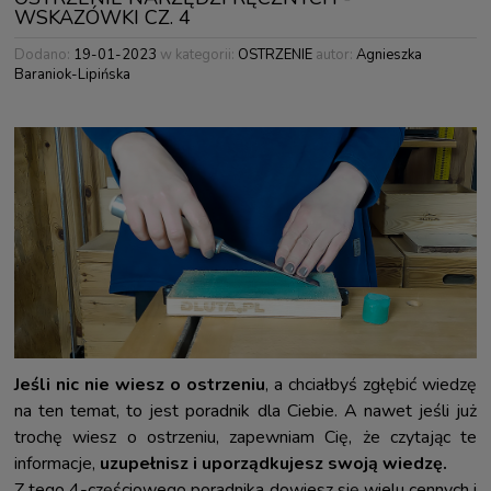
WSKAZÓWKI CZ. 4
Dodano:
19-01-2023
w kategorii:
OSTRZENIE
autor:
Agnieszka
Baraniok-Lipińska
Jeśli nic nie wiesz o ostrzeniu
, a chciałbyś zgłębić wiedzę
na ten temat, to jest poradnik dla Ciebie. A nawet jeśli już
trochę wiesz o ostrzeniu, zapewniam Cię, że czytając te
informacje,
uzupełnisz i uporządkujesz swoją wiedzę.
Z tego 4-częściowego poradnika dowiesz się wielu cennych i