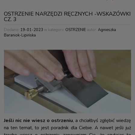
OSTRZENIE NARZĘDZI RĘCZNYCH -WSKAZÓWKI
CZ. 3
Dodano:
19-01-2023
w kategorii:
OSTRZENIE
autor:
Agnieszka
Baraniok-Lipińska
Jeśli nic nie wiesz o ostrzeniu
, a chciałbyś zgłębić wiedzę
na ten temat, to jest poradnik dla Ciebie. A nawet jeśli już
trochę wiesz o ostrzeniu, zapewniam Cię, że czytając te