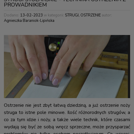
PROWADNIKIEM
Dodano:
13-02-2023
w kategorii:
STRUGI
,
OSTRZENIE
autor:
Agnieszka Baraniok-Lipińska
Ostrzenie nie jest zbyt łatwą dziedziną, a już ostrzenie noży
struga to istne pole minowe. Ilość różnorodnych strugów, a
co za tym idzie i noży, a także wiele technik, które czasami
wydają się być ze sobą wręcz sprzeczne, może przysparzać
problemów nie tylko osobom początkującym. Co więcej,