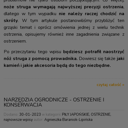
noże struga wymagają najwyższej precyzji ostrzenia
,
dlatego w tym wypadku
nie należy raczej chodzić na
skróty
. W tym artykule postanowiliśmy przybliżyć ten
grząski temat i oprócz omówienia jednej z wielu technik
ostrzenia, opisujemy również inne zagadnienia związane z
ostrzeniem.
Po przeczytaniu tego wpisu
będziesz potrafił naostrzyć
nóż struga z pomocą prowadnika.
Dowiesz się także
jaki
kamień i jakie akcesoria będą do tego niezbędne.
czytaj całość »
NARZĘDZIA OGRODNICZE - OSTRZENIE I
KONSERWACJA
Dodano:
30-01-2023
w kategorii:
PIŁY JAPOŃSKIE
,
OSTRZENIE
,
najnowsze wpisy
autor:
Agnieszka Baraniok-Lipińska