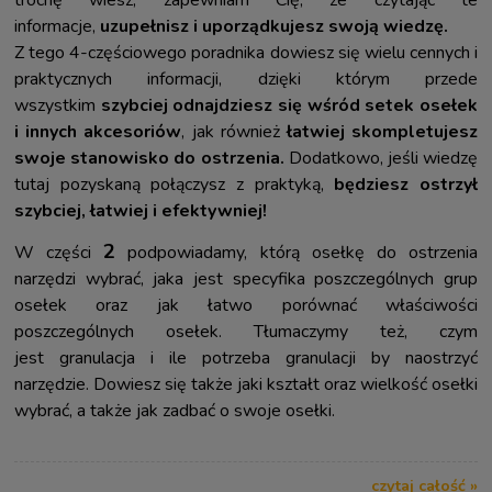
trochę wiesz, zapewniam Cię, że czytając te
informacje,
uzupełnisz i uporządkujesz swoją wiedzę.
Z tego 4-częściowego poradnika dowiesz się wielu cennych i
praktycznych informacji, dzięki którym przede
wszystkim
szybciej odnajdziesz się wśród setek osełek
i innych akcesoriów
, jak również
łatwiej skompletujesz
swoje stanowisko do ostrzenia.
Dodatkowo, jeśli wiedzę
tutaj pozyskaną połączysz z praktyką,
będziesz ostrzył
szybciej, łatwiej i efektywniej!
2
W części
podpowiadamy, którą osełkę do ostrzenia
narzędzi wybrać, jaka jest specyfika poszczególnych grup
osełek oraz jak łatwo porównać właściwości
poszczególnych osełek. Tłumaczymy też, czym
jest granulacja i ile potrzeba granulacji by naostrzyć
narzędzie. Dowiesz się także jaki kształt oraz wielkość osełki
wybrać, a także jak zadbać o swoje osełki.
czytaj całość »