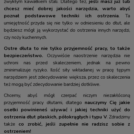
zwykłym kawałkiem stali. Dlatego też,
jeśli masz już lub
chcesz mieć dobrej jakości narzędzia, warto abyś
poznał podstawowe techniki ich ostrzenia
. Ta
umiejętność przyda się nie tylko w odniesieniu do dłut, ale
będziesz mógł ją wykorzystać do ostrzenia innych narzędzi,
czy noży kuchennych.
Ostre dłuta to nie tylko przyjemność pracy, to także
bezpieczeństwo.
Oczywiście naostrzenie narzędzia nie
uchroni nas przed skaleczeniem, jednak na pewno
zminimalizuje ryzyko. Ilość siły wkładanej w pracę tępym
narzędziem jest zdecydowanie większa, przez co skaleczenia
też mogą być zdecydowanie bardziej dotkliwe.
Chcemy, abyś mógł czerpać niczym niezakłóconą
przyjemność pracy dłutami, dlatego
nauczymy Cię jakie
osełki powinieneś używać i jakiej techniki użyć do
ostrzenia dłut płaskich, półokrągłych i typu V
. Zdradzimy
także
co zrobić, jeśli zupełnie nie radzisz sobie z
ostrzeniem!