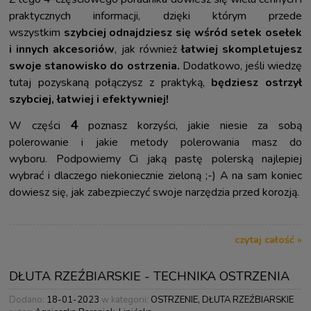
praktycznych informacji, dzięki którym przede
wszystkim
szybciej odnajdziesz się wśród setek osełek
i innych akcesoriów
, jak również
łatwiej skompletujesz
swoje stanowisko do ostrzenia.
Dodatkowo, jeśli wiedzę
tutaj pozyskaną połączysz z praktyką,
będziesz ostrzył
szybciej, łatwiej i efektywniej!
4
W części
poznasz korzyści, jakie niesie za sobą
polerowanie i jakie metody polerowania masz do
wyboru.
Podpowiemy Ci jaką pastę polerską najlepiej
wybrać i dlaczego niekoniecznie zieloną ;-) A na sam koniec
dowiesz się, jak zabezpieczyć swoje narzędzia przed korozją.
czytaj całość »
DŁUTA RZEŹBIARSKIE - TECHNIKA OSTRZENIA
Dodano:
18-01-2023
w kategorii:
OSTRZENIE
,
DŁUTA RZEŹBIARSKIE