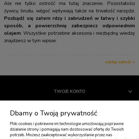
Ale nie tylko ostrość ma tutaj znaczenie. Pozostałości
żywicy, brudu, wilgoć wpływają także na trwałość narzędzi.
Pozbądź się zatem rdzy i zabrudzeń w łatwy i szybki
sposób, a powierzchnię zabezpiecz odpowiednim
olejem
. Wszystkie potrzebne akcesoria i niezbędną wiedzę
znajdziesz w tym wpisie.
czytaj całość »
TWOJE KONTO
USŁUGI DODATKOWE
Dbamy o Twoją prywatność
Pliki cookies i pokrewne im technologie umożliwiają poprawne
PŁATNOŚCI I DOSTAWA
działanie strony i pomagają nam dostosować ofertę do Twoich
potrzeb. Możesz zaakceptować wykorzystanie przez nas