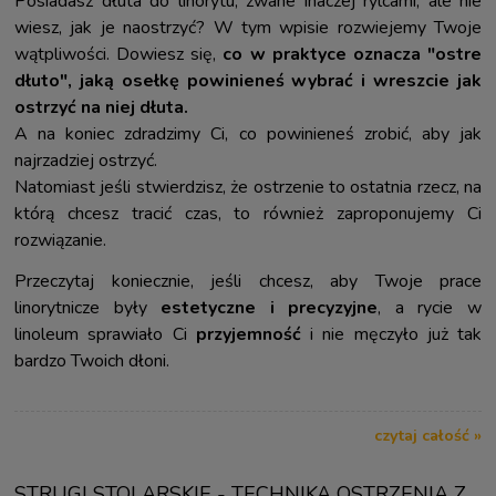
Posiadasz dłuta do linorytu, zwane inaczej rylcami, ale nie
wiesz, jak je naostrzyć? W tym wpisie rozwiejemy Twoje
wątpliwości. Dowiesz się,
co w praktyce oznacza "ostre
dłuto", jaką osełkę powinieneś wybrać i wreszcie jak
ostrzyć na niej dłuta.
A na koniec zdradzimy Ci, co powinieneś zrobić, aby jak
najrzadziej ostrzyć.
Natomiast jeśli stwierdzisz, że ostrzenie to ostatnia rzecz, na
którą chcesz tracić czas, to również zaproponujemy Ci
rozwiązanie.
Przeczytaj koniecznie, jeśli chcesz, aby Twoje prace
linorytnicze były
estetyczne i precyzyjne
, a rycie w
linoleum sprawiało Ci
przyjemność
i nie męczyło już tak
bardzo Twoich dłoni.
czytaj całość »
STRUGI STOLARSKIE - TECHNIKA OSTRZENIA Z