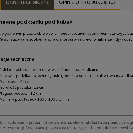
DANE TECHNICZNE
OPINIE O PRODUKCIE (0)
niane podkładki pod kubek
Z wypalonym przez Ciebie wzorem będą idealnym upominkiem dla kogoś blis
Personalizowane zdobienia sprawią, że surowe drewno nabierze indywidualn
macje techniczne
Pudełko dostarczane z zestawie z 6-ścioma podkładkami.
ateriał - pudełko - drewno iglaste (jodła lub sosna), nielakierowane, podkład
Wysokość - 4,5 cm
Szerokość pudełka- 12 cm
Długość pudełka- 12 cm
Wymiary podkładek - 100 x 100 x 3 mm
fia
to
zdobienie przedmiotów z drewna, skóry lub korka za pomocą rozg
ty, rysunki itp. Wypalanie pozwala na realizację niezliczonej ilości pomys