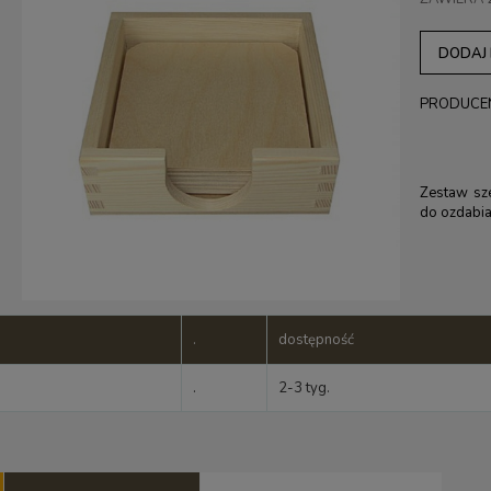
DODAJ
PRODUCE
Zestaw sz
do ozdabia
.
dostępność
.
2-3 tyg.