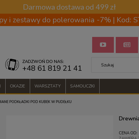
Darmowa dostawa od 499 zł
py i zestawy do polerowania -7% | Kod:
ZADZWOŃ DO NAS:
+48 61 819 21 41
I
OKAZJE
WARSZTATY
SAMOUCZKI
IANE PODKŁADKI POD KUBEK W PUDEŁKU
Drewnia
CENA OD:
ZAWIERA 