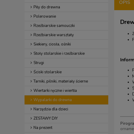
OPIS
Piły do drewna
Polerowanie
Drew
Rzeźbiarskie samouczki
Rzeźbiarskie warsztaty
Siekiery, ciosła, ośniki
Stoły stolarskie i rzeźbiarskie
Infor
Strugi
Ściski stolarskie
M
Tarniki, pilniki, materiały ścierne
Wiertarki ręczne i wiertła
Wypalarki do drewna
Narzędzia dla dzieci
ZESTAWY DIY
Pirogra
Na prezent
ornamen