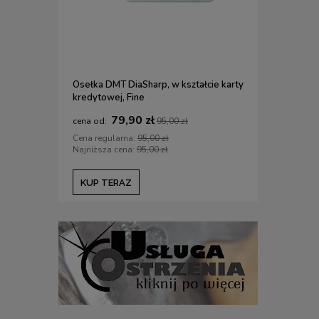
Osełka DMT DiaSharp, w kształcie karty
Etui na nar
kredytowej, Fine
DLUTA.PL /
79,90 zł
1
95,00 zł
Cena regularna:
95,00 zł
Cena regul
Najniższa cena:
95,00 zł
Najniższa c
KUP TERAZ
KUP TE