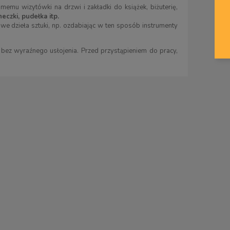
emu wizytówki na drzwi i zakładki do książek, biżuterię,
eczki, pudełka itp.
 dzieła sztuki, np. ozdabiając w ten sposób instrumenty
), bez wyraźnego usłojenia. Przed przystąpieniem do pracy,