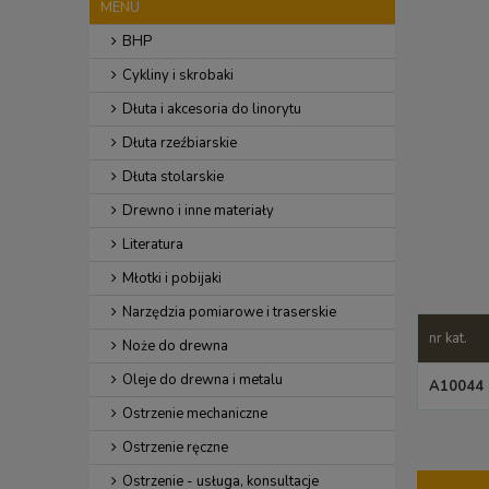
MENU
BHP
Cykliny i skrobaki
Dłuta i akcesoria do linorytu
Dłuta rzeźbiarskie
Dłuta stolarskie
Drewno i inne materiały
Literatura
Młotki i pobijaki
Narzędzia pomiarowe i traserskie
nr kat.
Noże do drewna
Oleje do drewna i metalu
A10044
Ostrzenie mechaniczne
Ostrzenie ręczne
Ostrzenie - usługa, konsultacje