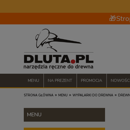
🎁Stro
MENU
NA PREZENT
PROMOCJA
NOWOŚC
»
»
»
STRONA GŁÓWNA
MENU
WYPALARKI DO DREWNA
DREWN
MENU