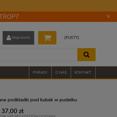
 STROP7
×
(PUSTY)
Moje konto
PORADY
O NAS
KONTAKT
ne podkładki pod kubek w pudełku
37,00 zł
23% VAT, BEZ KOSZTÓW DOSTAWY