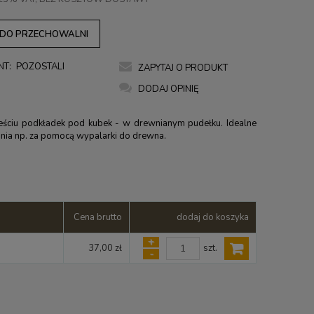
 DO PRZECHOWALNI
NT:
POZOSTALI
ZAPYTAJ O PRODUKT
DODAJ OPINIĘ
eściu podkładek pod kubek - w drewnianym pudełku. Idealne
nia np. za pomocą wypalarki do drewna.
Cena brutto
dodaj do koszyka
+
szt.
37,00 zł
-