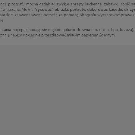
cą pirografu można ozdabiać zwykłe sprzęty kuchenne, zabawki, robić sam
 świąteczne. Można
"rysować" obrazki, portrety, dekorować kasetki, skrzyn
ardziej zaawansowane potrafią za pomocą pirografu wyczarować prawdziwe
ne.
lania najlepiej nadają się miękkie gatunki drewna (np. olcha, lipa, brzoza
chnię należy dokładnie przeszlifować miałkim papierem ściernym.