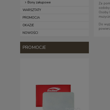
Bony zakupowe
Za pomo
ozdoby
WARSZTATY
Osoby b
muzycz
PROMOCJA
Do wypa
OKAZJE
powierz
NOWOŚCI
PROMOCJE