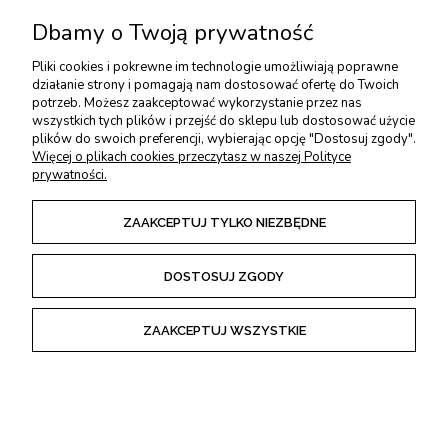
Oferowane kawałki zostały
dostosowane do konkretnych projektów
(m.in. łyżka, kuksa), o czym można przeczytać w szczegółowych
Dbamy o Twoją prywatność
opisach.
Obecnie
nie ma możliwości zakupu innych wymiarów drewna
, niż
Pliki cookies i pokrewne im technologie umożliwiają poprawne
dostępne poniżej, jednak oferowane bloczki
można z powodzeniem
działanie strony i pomagają nam dostosować ofertę do Twoich
kleić w większe bryły
i wykorzystywać do indywidualnych projektów.
potrzeb. Możesz zaakceptować wykorzystanie przez nas
wszystkich tych plików i przejść do sklepu lub dostosować użycie
plików do swoich preferencji, wybierając opcję "Dostosuj zgody".
Więcej o plikach cookies przeczytasz w naszej Polityce
prywatności.
TWOJE KONTO
ZAAKCEPTUJ TYLKO NIEZBĘDNE
USŁUGI DODATKOWE
DOSTOSUJ ZGODY
PŁATNOŚCI I DOSTAWA
ZAAKCEPTUJ WSZYSTKIE
ZWROTY I REKLAMACJE
REGULAMINY