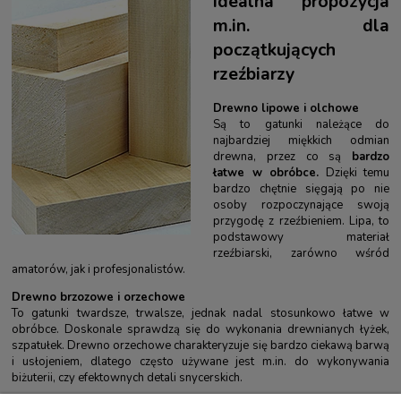
idealna propozycja
m.in. dla
początkujących
rzeźbiarzy
Drewno lipowe i olchowe
Są to gatunki należące do
najbardziej miękkich odmian
drewna, przez co są
bardzo
łatwe w obróbce.
Dzięki temu
bardzo chętnie sięgają po nie
osoby rozpoczynające swoją
przygodę z rzeźbieniem. Lipa, to
podstawowy materiał
rzeźbiarski, zarówno wśród
amatorów, jak i profesjonalistów.
Drewno brzozowe i orzechowe
To gatunki twardsze, trwalsze, jednak nadal stosunkowo łatwe w
obróbce. Doskonale sprawdzą się do wykonania drewnianych łyżek,
szpatułek. Drewno orzechowe charakteryzuje się bardzo ciekawą barwą
i usłojeniem, dlatego często używane jest m.in. do wykonywania
biżuterii, czy efektownych detali snycerskich.