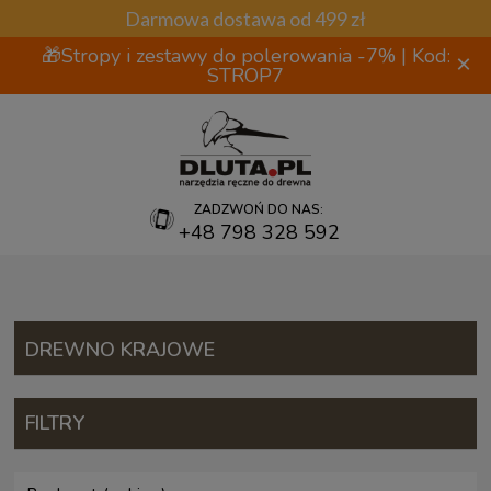
Darmowa dostawa od 499 zł
🎁Stropy i zestawy do polerowania -7% | Kod:
×
STROP7
ZADZWOŃ DO NAS:
+48 798 328 592
DREWNO KRAJOWE
FILTRY