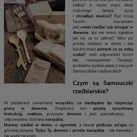
siebie? A może masz dość
szalonego tempa życia
i
chciałbyś zwolnić
?
Być może
Twoim marzeniem
jest
umieć
rzeźbić lub strugać w
drewnie
, ale nie wiesz zupełnie
jak się za to zabrać? Albo po
prostu siedzisz w domu i nie
bardzo masz
pomysł co ze sobą
zrobić?
Jeśli odpowiedź brzmi
tak, rozwiązaniem Twojego
problemu będzie jeden z naszych
Samouczków rzeźbiarskich!
Czym są Samouczki
rzeźbiarskie?
W zestawach zawarliśmy
wszystko, co niezbędne by rozpocząć
pracę w drewnie.
Znajdziesz tam
prostą rysunkową
instrukcję
,
szablon,
przycięte
drewno
i jeśli potrzebujesz -
odpowiednio dobrane
narzędzia.
Możesz rzeźbić w domu,
w
ogrodzie
, a nawet
podczas urlopu
na
górskiej polanie.
Tylko Ty, drewno i proste narzędzia
- tak niewiele i
tak wiele zarazem...