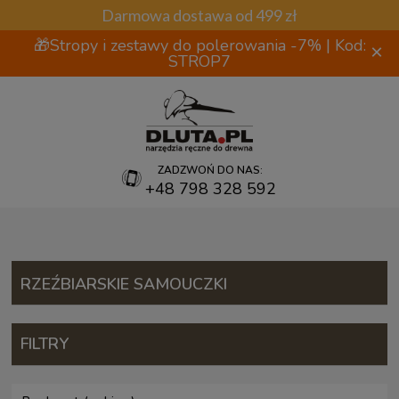
Darmowa dostawa od 499 zł
🎁Stropy i zestawy do polerowania -7% | Kod:
×
STROP7
ZADZWOŃ DO NAS:
+48 798 328 592
RZEŹBIARSKIE SAMOUCZKI
FILTRY