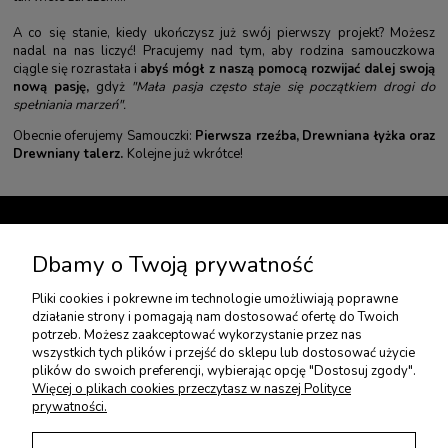
A co się stanie, kiedy ukończysz już swój pierwszy projekt? Możesz
nadal na nas liczyć! Pracujemy nad tym, aby rodzina samouczkowa
ciągle się rozrastała i
abyś mógł z naszą pomocą rozwijać dalej swoją
nową pasję,
gdyż
"Mała pasja często staje się początkiem drogi do
spełniania marzeń".
Obecnie oferujemy Samouczki:
Pierwsza rzeźba
,
Drewniana łyżka
oraz
Drewniany talerz
.
Kolejne już wkrótce!
TWOJE KONTO
Dbamy o Twoją prywatność
Pliki cookies i pokrewne im technologie umożliwiają poprawne
USŁUGI DODATKOWE
działanie strony i pomagają nam dostosować ofertę do Twoich
potrzeb. Możesz zaakceptować wykorzystanie przez nas
wszystkich tych plików i przejść do sklepu lub dostosować użycie
PŁATNOŚCI I DOSTAWA
plików do swoich preferencji, wybierając opcję "Dostosuj zgody".
Więcej o plikach cookies przeczytasz w naszej Polityce
prywatności.
ZWROTY I REKLAMACJE