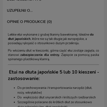
UZUPEŁNIJ O...
OPINIE O PRODUKCIE (0)
Lekkie etui wykonane z grubej tkaniny bawełnianej. Idealne
do
dłut japońskich
, które nie są tak długie jak europejskie, a
posiadają rękojeść o stosunkowo dużym przekroju.
Po włożeniu dłut w kieszonki, górna część etui zostaje zagięta, co
stanowi
zabezpieczenie dla ostrzy.
Zapięcie za pomocą paska
spinanego plastikową klamrą.
Etui na dłuta japońskie 5 lub 10 kieszeni -
zastosowanie:
Do przechowywania i transportowania narzędzi (dłut,
noży, wkrętaków)
Do większości dłut snycerskich i krótszych rzeźbiarskich
Szczególnie polecane do krótkich dłut ze stosunkowo