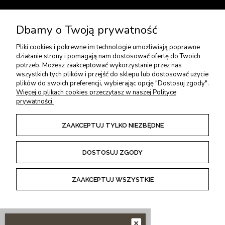
USŁUGI DODATKOWE
Dbamy o Twoją prywatność
Pliki cookies i pokrewne im technologie umożliwiają poprawne
PŁATNOŚCI I DOSTAWA
działanie strony i pomagają nam dostosować ofertę do Twoich
potrzeb. Możesz zaakceptować wykorzystanie przez nas
wszystkich tych plików i przejść do sklepu lub dostosować użycie
plików do swoich preferencji, wybierając opcję "Dostosuj zgody".
ZWROTY I REKLAMACJE
Więcej o plikach cookies przeczytasz w naszej Polityce
prywatności.
REGULAMINY
ZAAKCEPTUJ TYLKO NIEZBĘDNE
DOSTOSUJ ZGODY
POKAŻ PEŁNĄ WERSJĘ STRONY
ZAAKCEPTUJ WSZYSTKIE
Sklep internetowy Shoper Premium