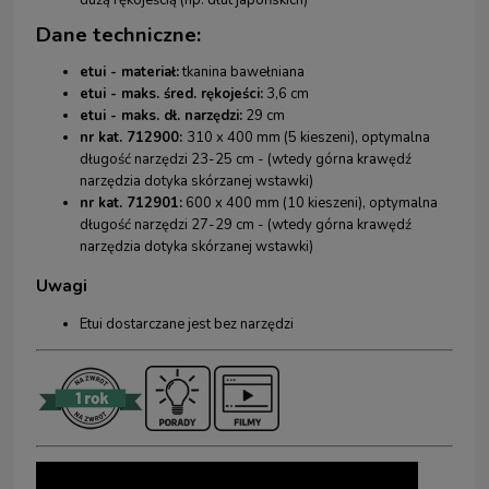
dużą rękojeścią (np. dłut japońskich)
Dane techniczne:
etui - materiał:
tkanina bawełniana
etui - maks. śred. rękojeści:
3,6 cm
etui - maks. dł. narzędzi:
29 cm
nr kat. 712900:
310 x 400 mm (5 kieszeni), optymalna
długość narzędzi 23-25 cm - (wtedy górna krawędź
narzędzia dotyka skórzanej wstawki)
nr kat. 712901:
600 x 400 mm (10 kieszeni), optymalna
długość narzędzi 27-29 cm - (wtedy górna krawędź
narzędzia dotyka skórzanej wstawki)
Uwagi
Etui dostarczane jest bez narzędzi