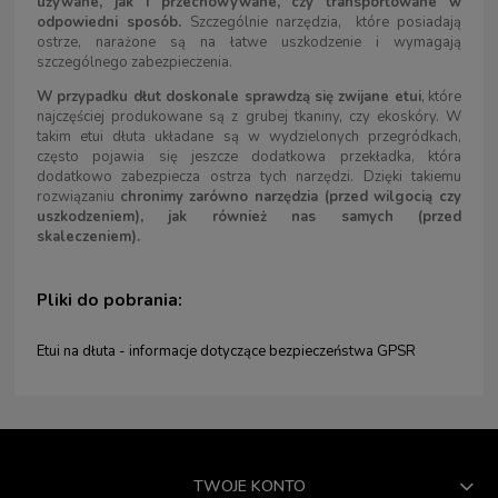
używane, jak i przechowywane, czy transportowane w
odpowiedni sposób.
Szczególnie narzędzia, które posiadają
ostrze, narażone są na łatwe uszkodzenie i wymagają
szczególnego zabezpieczenia.
W przypadku dłut doskonale sprawdzą się zwijane etui
, które
najczęściej produkowane są z grubej tkaniny, czy ekoskóry. W
takim etui dłuta układane są w wydzielonych przegródkach,
często pojawia się jeszcze dodatkowa przekładka, która
dodatkowo zabezpiecza ostrza tych narzędzi. Dzięki takiemu
rozwiązaniu
chronimy zarówno narzędzia (przed wilgocią czy
uszkodzeniem), jak również nas samych (przed
skaleczeniem).
Pliki do pobrania:
Etui na dłuta - informacje dotyczące bezpieczeństwa GPSR
TWOJE KONTO