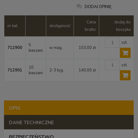
DODAJ OPINIĘ
Cena
dodaj do
nr kat.
.
dostępność
brutto
koszyka
szt.
5
712900
w mag.
103,00 zł
kieszeni
szt.
10
712901
2-3 tyg.
140,00 zł
kieszeni
OPIS
DANE TECHNICZNE
BEZPIECZEŃSTWO