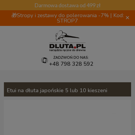
Darmowa dostawa od 499 zł
🎁Stropy i zestawy do polerowania -7% | Kod:
×
STROP7
ZADZWOŃ DO NAS:
+48 798 328 592
Etui na dłuta japońskie 5 lub 10 kieszeni