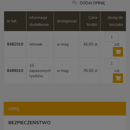
DODAJ OPINIĘ
informacje
Cena
dodaj do
nr kat.
dostępność
dodatkowe
brutto
koszyka
8482010
ołówek
w mag.
45,00 zł
szt.
10
8488010
zapasowych
w mag.
35,00 zł
szt.
rysików
OPIS
BEZPIECZEŃSTWO