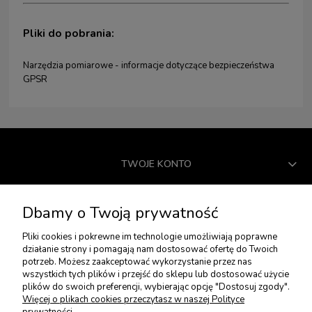
Pliki do pobrania:
Narzędzia pomiarowe - informacje dotyczące bezpieczeństwa
GPSR
TWOJE KONTO
USŁUGI DODATKOWE
Dbamy o Twoją prywatność
Pliki cookies i pokrewne im technologie umożliwiają poprawne
PŁATNOŚCI I DOSTAWA
działanie strony i pomagają nam dostosować ofertę do Twoich
potrzeb. Możesz zaakceptować wykorzystanie przez nas
wszystkich tych plików i przejść do sklepu lub dostosować użycie
plików do swoich preferencji, wybierając opcję "Dostosuj zgody".
ZWROTY I REKLAMACJE
Więcej o plikach cookies przeczytasz w naszej Polityce