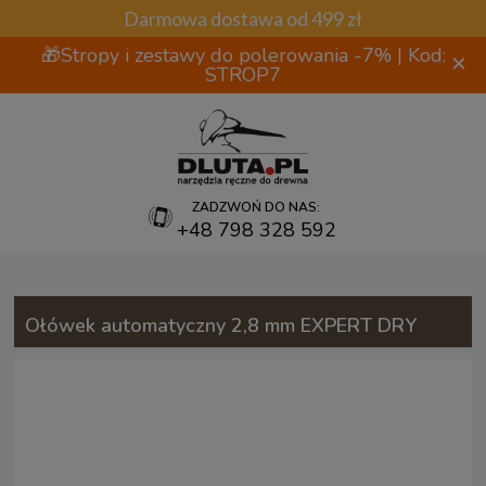
Darmowa dostawa od 499 zł
🎁Stropy i zestawy do polerowania -7% | Kod:
×
STROP7
ZADZWOŃ DO NAS:
+48 798 328 592
Ołówek automatyczny 2,8 mm EXPERT DRY