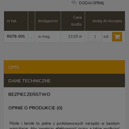
DODAJ OPINIĘ
Cena
nr kat.
.
dostępność
dodaj do koszyka
brutto
szt.
R078-001
.
w mag.
33,00 zł
OPIS
DANE TECHNICZNE
BEZPIECZEŃSTWO
OPINIE O PRODUKCIE (0)
Pilniki i tarniki to jedne z podstawowych narzędzi w każdym
warsztacie. Aby zwiększy efektywność pracy a także wydłużyć