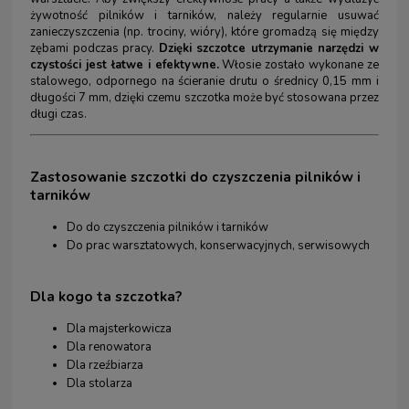
żywotność pilników i tarników, należy regularnie usuwać
zanieczyszczenia (np. trociny, wióry), które gromadzą się między
zębami podczas pracy.
Dzięki szczotce utrzymanie narzędzi w
czystości jest łatwe i efektywne.
Włosie zostało wykonane ze
stalowego, odpornego na ścieranie drutu o średnicy 0,15 mm i
długości 7 mm, dzięki czemu szczotka może być stosowana przez
długi czas.
Zastosowanie szczotki do czyszczenia pilników i
tarników
Do do czyszczenia pilników i tarników
Do prac warsztatowych, konserwacyjnych, serwisowych
Dla kogo
ta szczotka?
Dla majsterkowicza
Dla renowatora
Dla rzeźbiarza
Dla stolarza