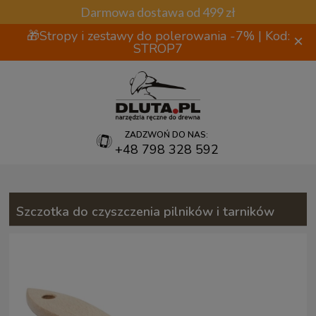
Darmowa dostawa od 499 zł
🎁Stropy i zestawy do polerowania -7% | Kod:
×
STROP7
ZADZWOŃ DO NAS:
+48 798 328 592
Szczotka do czyszczenia pilników i tarników