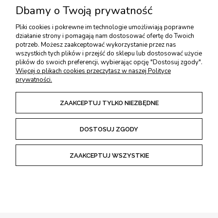
TWOJE KONTO
Dbamy o Twoją prywatność
Pliki cookies i pokrewne im technologie umożliwiają poprawne
USŁUGI DODATKOWE
działanie strony i pomagają nam dostosować ofertę do Twoich
potrzeb. Możesz zaakceptować wykorzystanie przez nas
wszystkich tych plików i przejść do sklepu lub dostosować użycie
PŁATNOŚCI I DOSTAWA
plików do swoich preferencji, wybierając opcję "Dostosuj zgody".
Więcej o plikach cookies przeczytasz w naszej Polityce
prywatności.
ZWROTY I REKLAMACJE
ZAAKCEPTUJ TYLKO NIEZBĘDNE
REGULAMINY
DOSTOSUJ ZGODY
ZAAKCEPTUJ WSZYSTKIE
POKAŻ PEŁNĄ WERSJĘ STRONY
Sklep internetowy Shoper Premium