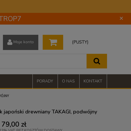
 STROP7
×
(PUSTY)
Moje konto
PORADY
O NAS
KONTAKT
WÓJNY
k japoński drewniany TAKAGI, podwójny
79,00 zł
23% VAT, BEZ KOSZTÓW DOSTAWY