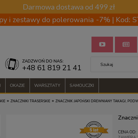
Darmowa dostawa od 499 zł
py i zestawy do polerowania -7% | Kod:
ZADZWOŃ DO NAS:
+48 61 819 21 41
I
OKAZJE
WARSZTATY
SAMOUCZKI
»
»
KIE
ZNACZNIKI TRASERSKIE
ZNACZNIK JAPOŃSKI DREWNIANY TAKAGI, POD
Znaczni
CENA OD:
ZAWIERA 