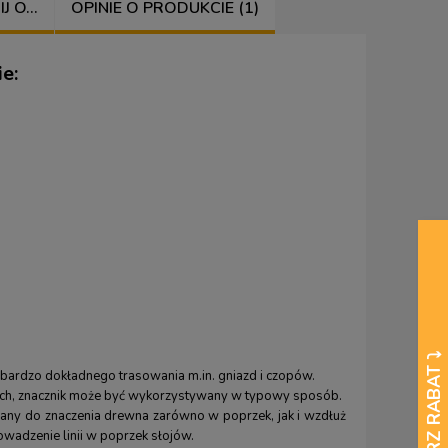
 O...
OPINIE O PRODUKCIE (1)
e:
bardzo dokładnego trasowania m.in. gniazd i czopów.
nich, znacznik może być wykorzystywany w typowy sposób.
any do znaczenia drewna zarówno w poprzek, jak i wzdłuż
owadzenie linii w poprzek słojów.