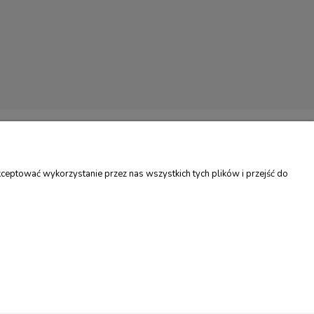
LAMACJE
REGULAMINY
I
REGULAMIN SKLEPU
ceptować wykorzystanie przez nas wszystkich tych plików i przejść do
MACJE
POLITYKA PRYWATNOŚCI
TU
PROGRAM LOJALNOŚCIOWY