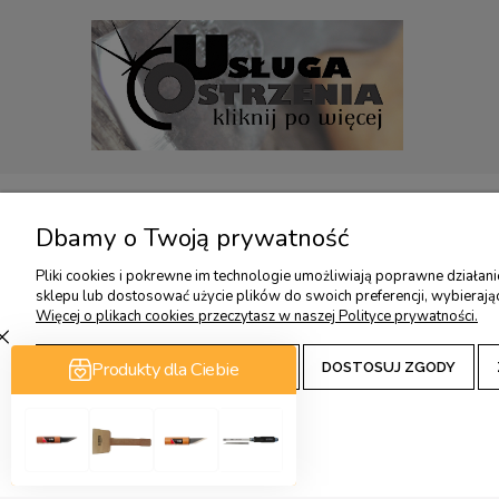
TWOJE KONTO
USŁUGI DODATKO
Dbamy o Twoją prywatność
TWOJE ZAMÓWIENIA
USŁUGA OSTRZENIA
Pliki cookies i pokrewne im technologie umożliwiają poprawne działan
sklepu lub dostosować użycie plików do swoich preferencji, wybierają
USTAWIENIA KONTA
KONSULTACJE OSTRZ
Więcej o plikach cookies przeczytasz w naszej Polityce prywatności.
PRZECHOWALNIA
KONSULTACJE OSTRZ
WARSZTATY RZEŹBIA
ZAAKCEPTUJ TYLKO NIEZBĘDNE
DOSTOSUJ ZGODY