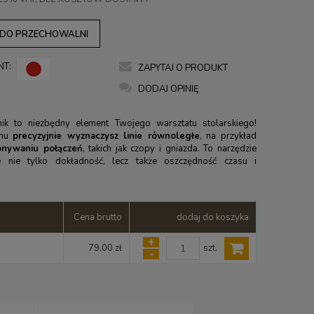
 DO PRZECHOWALNI
NT:
ZAPYTAJ O PRODUKT
DODAJ OPINIĘ
nik to niezbędny element Twojego warsztatu stolarskiego!
emu
precyzyjnie wyznaczysz linie równoległe
, na przykład
onywaniu połączeń
, takich jak czopy i gniazda. To narzędzie
e nie tylko dokładność, lecz także oszczędność czasu i
Cena brutto
dodaj do koszyka
+
szt.
79,00 zł
-