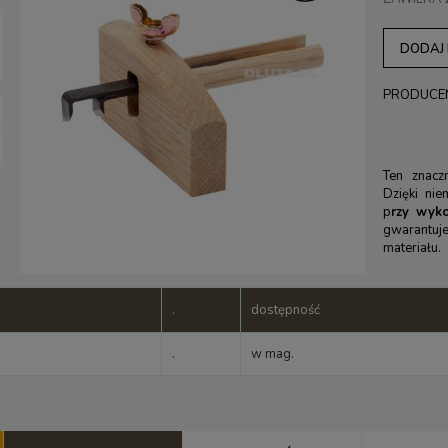
DODAJ
PRODUCE
Ten znacz
Dzięki ni
p
rzy wyk
gwarantuj
materiału.
.
dostępność
.
w mag.