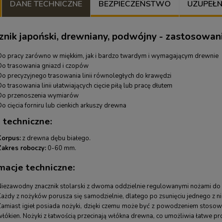
DANE TECHNICZNE
BEZPIECZEŃSTWO
UZUPEŁNIJ
znik japoński, drewniany, podwójny - zastosowani
Do pracy zarówno w miękkim, jak i bardzo twardym i wymagającym drewnie
Do trasowania gniazd i czopów
Do precyzyjnego trasowania linii równoległych do krawędzi
o trasowania linii ułatwiających cięcie piłą lub pracę dłutem
Do przenoszenia wymiarów
o cięcia forniru lub cienkich arkuszy drewna
 techniczne:
Korpus:
z drewna dębu białego.
Zakres roboczy:
0-60 mm.
macje techniczne:
Niezawodny znacznik stolarski z dwoma oddzielnie regulowanymi nożami do 
Każdy z nożyków porusza się samodzielnie, dlatego po zsunięciu jednego z 
Zamiast igieł posiada nożyki, dzięki czemu może być z powodzeniem stosow
łókien. Nożyki z łatwością przecinają włókna drewna, co umożliwia łatwe pr