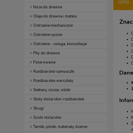
OPIS
Noże do drewna
Oleje do drewna i metalu
Znac
Ostrzenie mechaniczne
Ostrzenie ręczne
Ostrzenie - usługa, konsultacje
D
Piły do drewna
Polerowanie
D
Rzeźbiarskie samouczki
Dane
Rzeźbiarskie warsztaty
Siekiery, ciosła, ośniki
Infor
Stoły stolarskie i rzeźbiarskie
Strugi
Ściski stolarskie
Tarniki, pilniki, materiały ścierne
w