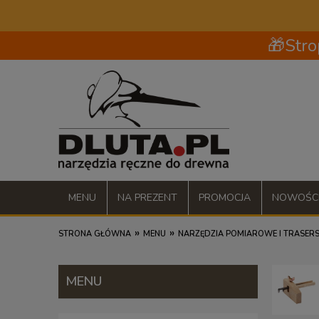
🎁Stro
MENU
NA PREZENT
PROMOCJA
NOWOŚC
»
»
STRONA GŁÓWNA
MENU
NARZĘDZIA POMIAROWE I TRASERS
MENU