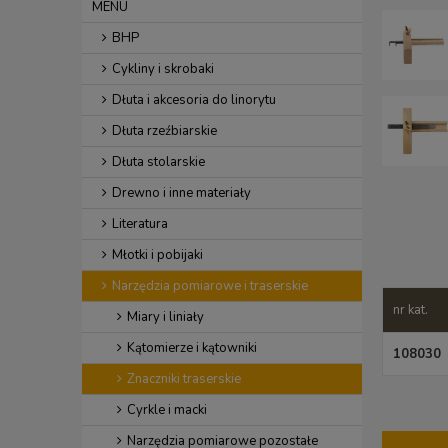
MENU
BHP
Cykliny i skrobaki
Dłuta i akcesoria do linorytu
Dłuta rzeźbiarskie
Dłuta stolarskie
Drewno i inne materiały
Literatura
Młotki i pobijaki
Narzędzia pomiarowe i traserskie
nr kat.
Miary i liniały
Kątomierze i kątowniki
108030
Znaczniki traserskie
Cyrkle i macki
Narzędzia pomiarowe pozostałe