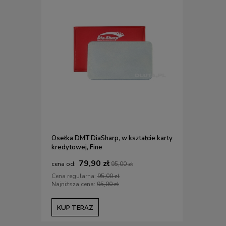
Osełka DMT DiaSharp, w kształcie karty
Etui na nar
kredytowej, Fine
DLUTA.PL /
79,90 zł
1
95,00 zł
Cena regularna:
95,00 zł
Cena regul
Najniższa cena:
95,00 zł
Najniższa c
KUP TERAZ
KUP TE