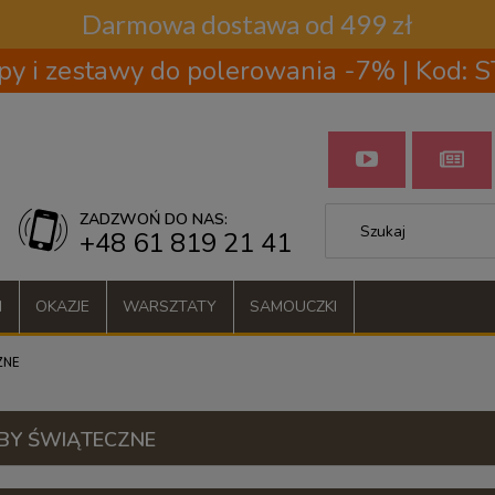
Darmowa dostawa od 499 zł
py i zestawy do polerowania -7% | Kod:
ZADZWOŃ DO NAS:
+48 61 819 21 41
I
OKAZJE
WARSZTATY
SAMOUCZKI
ZNE
BY ŚWIĄTECZNE