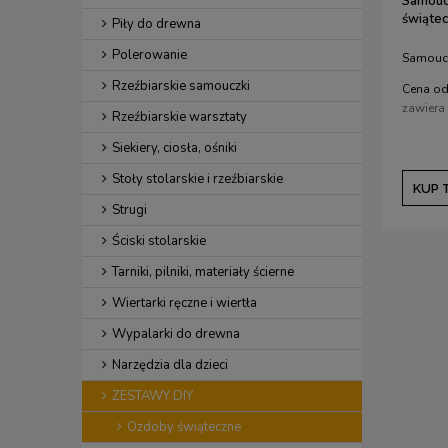
Samoucz
świątec
Piły do drewna
Polerowanie
Samoucz
Rzeźbiarskie samouczki
Cena od
zawiera
Rzeźbiarskie warsztaty
Siekiery, ciosła, ośniki
Stoły stolarskie i rzeźbiarskie
KUP 
Strugi
Ściski stolarskie
Tarniki, pilniki, materiały ścierne
Wiertarki ręczne i wiertła
Wypalarki do drewna
Narzędzia dla dzieci
ZESTAWY DIY
Ozdoby świąteczne