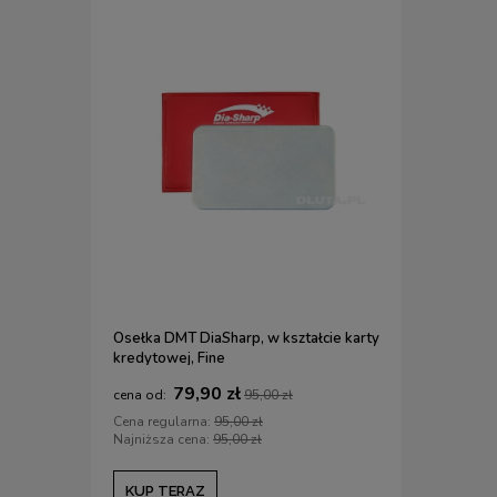
Osełka DMT DiaSharp, w kształcie karty
Pasta pole
kredytowej, Fine
µ
79,90 zł
2
95,00 zł
Cena regularna:
95,00 zł
Cena regul
Najniższa cena:
95,00 zł
Najniższa c
KUP TERAZ
KUP TE