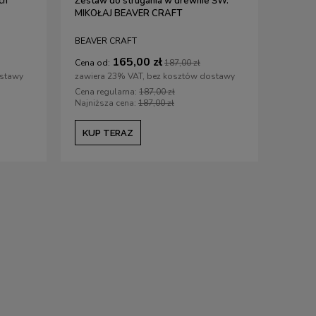
ch
Zestaw do strugania w drewnie ŚW.
MIKOŁAJ BEAVER CRAFT
BEAVER CRAFT
165,00 zł
Cena od:
187,00 zł
ostawy
zawiera 23% VAT, bez kosztów dostawy
Cena regularna:
187,00 zł
Najniższa cena:
187,00 zł
KUP TERAZ