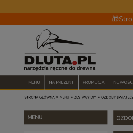
🎁Stro
MENU
NA PREZENT
PROMOCJA
NOWOŚC
»
»
»
STRONA GŁÓWNA
MENU
ZESTAWY DIY
OZDOBY ŚWIĄTEC
MENU
OZDO