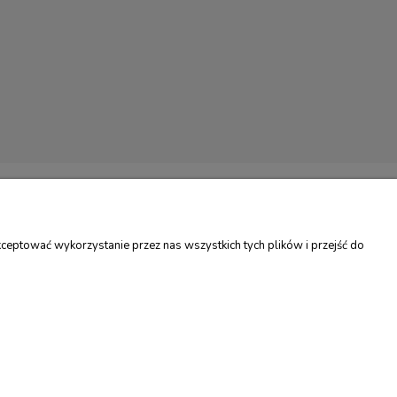
LAMACJE
REGULAMINY
I
REGULAMIN SKLEPU
ceptować wykorzystanie przez nas wszystkich tych plików i przejść do
MACJE
POLITYKA PRYWATNOŚCI
TU
PROGRAM LOJALNOŚCIOWY