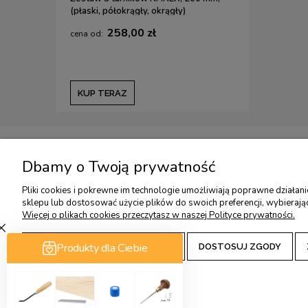
(płaski, półokrągły, okrągły)
258,00 zł
KUP TERAZ
TWOJE KONTO
USŁUGI DODATKO
Dbamy o Twoją prywatność
TWOJE ZAMÓWIENIA
USŁUGA OSTRZENIA
Pliki cookies i pokrewne im technologie umożliwiają poprawne działan
sklepu lub dostosować użycie plików do swoich preferencji, wybierają
USTAWIENIA KONTA
KONSULTACJE OSTRZ
Więcej o plikach cookies przeczytasz w naszej Polityce prywatności.
PRZECHOWALNIA
KONSULTACJE OSTRZ
WARSZTATY RZEŹBIA
ZAAKCEPTUJ TYLKO NIEZBĘDNE
DOSTOSUJ ZGODY