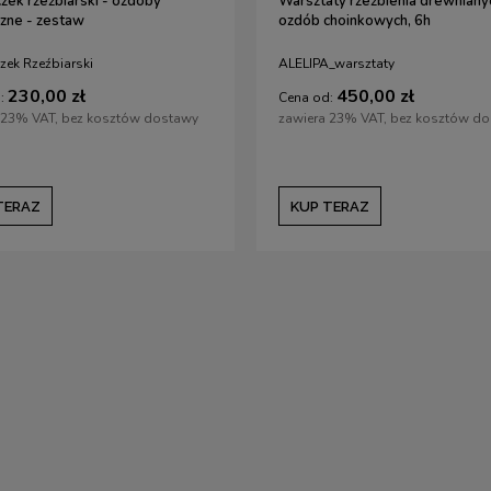
ek rzeźbiarski - ozdoby
Warsztaty rzeźbienia drewniany
zne - zestaw
ozdób choinkowych, 6h
ek Rzeźbiarski
ALELIPA_warsztaty
230,00 zł
450,00 zł
:
Cena od:
 23% VAT, bez kosztów dostawy
zawiera 23% VAT, bez kosztów d
TERAZ
KUP TERAZ