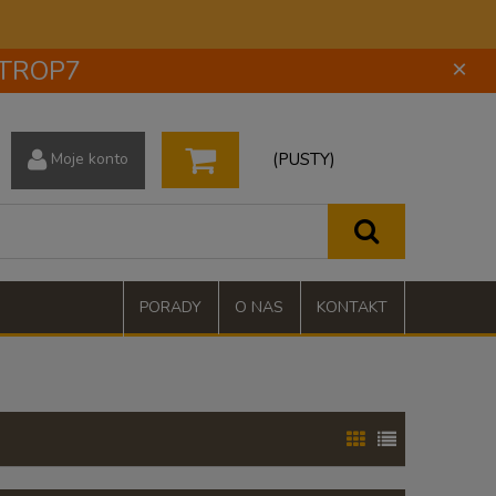
 STROP7
×
(PUSTY)
Moje konto
PORADY
O NAS
KONTAKT