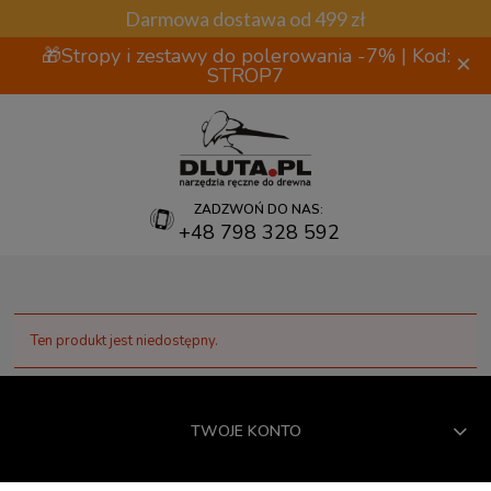
Darmowa dostawa od 499 zł
🎁Stropy i zestawy do polerowania -7% | Kod:
×
STROP7
ZADZWOŃ DO NAS:
+48 798 328 592
Ten produkt jest niedostępny.
TWOJE KONTO