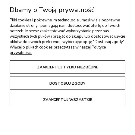
USŁUGI DODATKOWE
Dbamy o Twoją prywatność
Pliki cookies i pokrewne im technologie umożliwiają poprawne
PŁATNOŚCI I DOSTAWA
działanie strony i pomagają nam dostosować ofertę do Twoich
potrzeb. Możesz zaakceptować wykorzystanie przez nas
wszystkich tych plików i przejść do sklepu lub dostosować użycie
ZWROTY I REKLAMACJE
plików do swoich preferencji, wybierając opcję "Dostosuj zgody".
Więcej o plikach cookies przeczytasz w naszej Polityce
prywatności.
REGULAMINY
ZAAKCEPTUJ TYLKO NIEZBĘDNE
DOSTOSUJ ZGODY
POKAŻ PEŁNĄ WERSJĘ STRONY
ZAAKCEPTUJ WSZYSTKIE
Sklep internetowy Shoper Premium