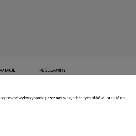
LAMACJE
REGULAMINY
I
REGULAMIN SKLEPU
MACJE
POLITYKA PRYWATNOŚCI
ceptować wykorzystanie przez nas wszystkich tych plików i przejść do
TU
PROGRAM LOJALNOŚCIOWY