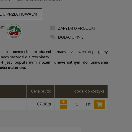
 DO PRZECHOWALNI
NT:
ZAPYTAJ O PRODUKT
DODAJ OPINIĘ
 to niemiecki producent znany z szerokiej gamy
nych narzędzi dla rzeźbiarzy.
 4 jest
popularnym nożem uniwersalnym do usuwania
lości materiału.
Cena brutto
dodaj do koszyka
+
szt.
67,00 zł
-