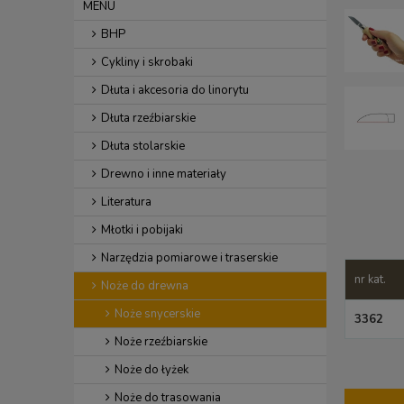
MENU
BHP
Cykliny i skrobaki
Dłuta i akcesoria do linorytu
Dłuta rzeźbiarskie
Dłuta stolarskie
Drewno i inne materiały
Literatura
Młotki i pobijaki
Narzędzia pomiarowe i traserskie
nr kat.
Noże do drewna
Noże snycerskie
3362
Noże rzeźbiarskie
Noże do łyżek
Noże do trasowania