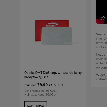
Snycer
inne el
rzeźbia
zdobion
Noże sn
wykańcz
w bardz
opisom 
Osełka DMT DiaSharp, w kształcie karty
Zestaw do
Więcej 
kredytowej, Fine
MIKOŁAJ 
instruk
79,90 zł
1
95,00 zł
Cena regularna:
95,00 zł
Cena regul
Najniższa cena:
95,00 zł
Najniższa c
KUP TERAZ
KUP TE