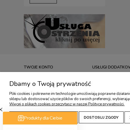
TWOJE KONTO
USŁUGI DODATKO
TWOJE ZAMÓWIENIA
USŁUGA OSTRZENIA
Dbamy o Twoją prywatność
USTAWIENIA KONTA
KONSULTACJE OSTRZ
Pliki cookies i pokrewne im technologie umożliwiają poprawne działan
PRZECHOWALNIA
KONSULTACJE OSTRZ
sklepu lub dostosować użycie plików do swoich preferencji, wybierają
WARSZTATY RZEŹBIA
Więcej o plikach cookies przeczytasz w naszej Polityce prywatności.
ZAAKCEPTUJ TYLKO NIEZBĘDNE
DOSTOSUJ ZGODY