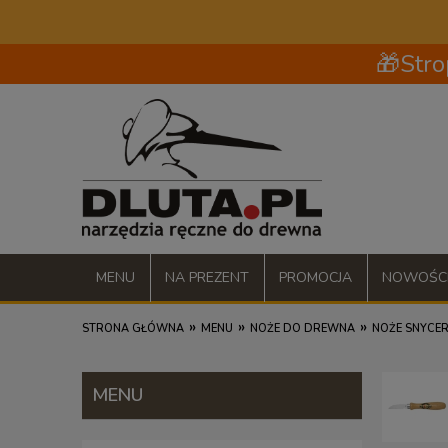
🎁Stro
MENU
NA PREZENT
PROMOCJA
NOWOŚC
»
»
»
STRONA GŁÓWNA
MENU
NOŻE DO DREWNA
NOŻE SNYCER
MENU