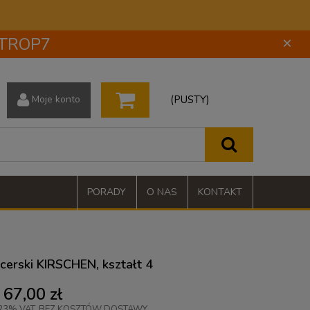
 STROP7
×
(PUSTY)
Moje konto
PORADY
O NAS
KONTAKT
cerski KIRSCHEN, kształt 4
67,00 zł
23% VAT, BEZ KOSZTÓW DOSTAWY