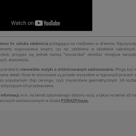
stwo to sztuka zdobnicza
polegająca na rzeźbieniu w drewnie. Najczęści
ementy wyposażenia wnętrz, czy np. zdobienia w obiektach sakralnych.
rskich, przyjęło się jednak nazwą "snycerskie" określać mniejsze narzędz
ych, elementów.
ycerskie to
niewielkie nożyki o zróżnicowanym zastosowaniu
. Mogą być 
ania detali. Noże te stosowane są przede wszystkim w typowych pracach s
o popularnym chip carvingu, czyli snycerstwie geometrycznym. Ich kształ
dotyczącym ich przeznaczenia.
 strugania w drewnie ŚW.
Linoleum naturalne ESSDEE, 152 x 203
informacji,
m.in. na temat optymalnego doboru noży, a także na temat ich os
BEAVER CRAFT
mm
tażowych zamieszczonych w dziale
PORADY/noze.
65,00 zł
14,50 zł
187,00 zł
17,00 zł
arna:
187,00 zł
Cena regularna:
17,00 zł
ena:
187,00 zł
Najniższa cena:
17,00 zł
RAZ
KUP TERAZ