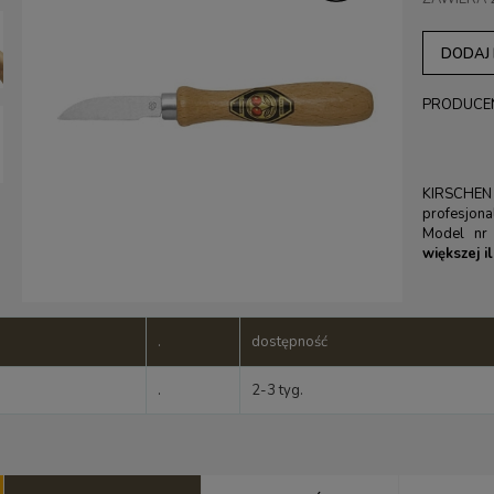
DODAJ
PRODUCE
KIRSCHEN
profesjonal
Model nr
większej i
.
dostępność
.
2-3 tyg.