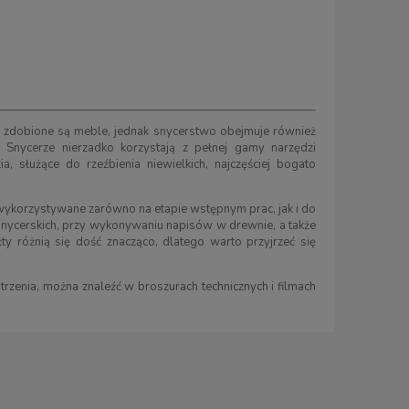
ej zdobione są meble, jednak snycerstwo obejmuje również
 Snycerze nierzadko korzystają z pełnej gamy narzędzi
ia, służące do rzeźbienia niewielkich, najczęściej bogato
wykorzystywane zarówno na etapie wstępnym prac, jak i do
nycerskich, przy wykonywaniu napisów w drewnie, a także
ty różnią się dość znacząco, dlatego warto przyjrzeć się
Zestaw DIY do renowacji drewnianych
Cyklina uniwersaln
trzenia, można znaleźć w broszurach technicznych i filmach
desek kuchennych
mm
44,00 zł
17,90 zł
50,00 zł
Cena regularna:
50,00 zł
Cena regularna:
20,00
Najniższa cena:
50,00 zł
Najniższa cena:
20,00
KUP TERAZ
KUP TERAZ