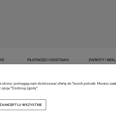
WE
PŁATNOŚCI I DOSTAWA
ZWROTY I REK
CZAS REALIZACJI ZAMÓWIENIA
5 LAT GWARANCJ
. RĘCZNE
KOSZTY I SPOSOBY DOSTAWY
ZWROTY I REKLA
ie strony i pomagają nam dostosować ofertę do Twoich potrzeb. Możesz zaak
. TORMEK
FORMY PŁATNOŚCI
DOKONAJ ZWRO
c opcję "Dostosuj zgody".
RSKIE
ZAKUPY NA RATY
KALKULATOR RAT
DOTACJE NA ZAKUP NARZĘDZI
ZAAKCEPTUJ WSZYSTKIE