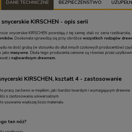
DANE TECHNICZNE
BEZPIECZEŃSTWO
UZUPEŁNIJ
 snycerskie KIRSCHEN - opis serii
 noże snycerskie KIRSCHEN powstają z tej samej stali co seria rzeźbiarska
wników.
Doskonale sprawdzą się przy obróbce
wszystkich rodzajów drew
ędu na dość grubą (w stosunku do dłut innych czołowych producentów) część 
w jako
masywne
. Dłuta tego producenta cenione są również przez użytkown
awet z
najtwardszym drewnem.
snycerski KIRSCHEN, kształt 4 - zastosowanie
Do pracy zarówno w miękkim, jak i bardzo twardym i wymagającym drewnie
Nóż o zastosowaniu uniwersalnym
o usuwania większej ilości materiału
ogo
ten nóż?