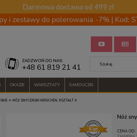
Darmowa dostawa od 499 zł
py i zestawy do polerowania -7% | Kod:
ZADZWOŃ DO NAS:
+48 61 819 21 41
I
OKAZJE
WARSZTATY
SAMOUCZKI
»
SKIE
NÓŻ SNYCERSKI KIRSCHEN, KSZTAŁT 4
Nóż sny
CENA OD:
ZAWIERA 