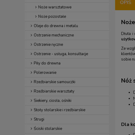
OPIS
Noże warsztatowe
Noże pozostałe
Noże
Oleje do drewna i metalu
Dłuta i
Ostrzenie mechaniczne
użytko
Ostrzenie ręczne
Ze wzgl
Ostrzenie - usługa, konsultacje
klientó
sobie n
Piły do drewna
Polerowanie
Nóż 
Rzeźbiarskie samouczki
Rzeźbiarskie warsztaty
Siekiery, ciosła, ośniki
D
Stoły stolarskie i rzeźbiarskie
Strugi
Dla k
Ściski stolarskie